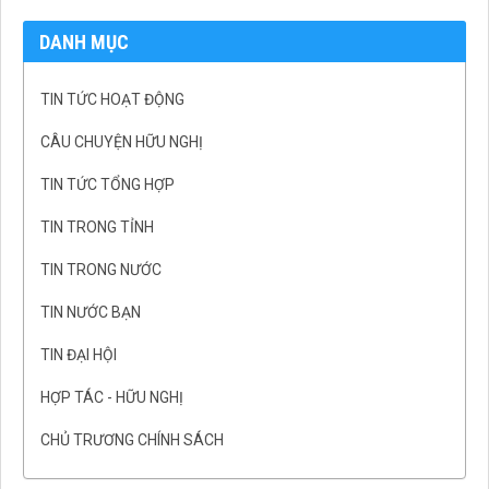
DANH MỤC
TIN TỨC HOẠT ĐỘNG
CÂU CHUYỆN HỮU NGHỊ
TIN TỨC TỔNG HỢP
TIN TRONG TỈNH
TIN TRONG NƯỚC
TIN NƯỚC BẠN
TIN ĐẠI HỘI
HỢP TÁC - HỮU NGHỊ
CHỦ TRƯƠNG CHÍNH SÁCH