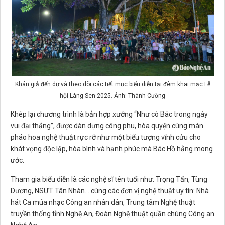
Khán giả đến dự và theo dõi các tiết mục biểu diễn tại đêm khai mạc Lễ
hội Làng Sen 2025. Ảnh: Thành Cường
Khép lại chương trình là bản hợp xướng “Như có Bác trong ngày
vui đại thắng”, được dàn dựng công phu, hòa quyện cùng màn
pháo hoa nghệ thuật rực rỡ như một biểu tượng vĩnh cửu cho
khát vọng độc lập, hòa bình và hạnh phúc mà Bác Hồ hằng mong
ước.
Tham gia biểu diễn là các nghệ sĩ tên tuổi như: Trọng Tấn, Tùng
Dương, NSƯT Tân Nhàn… cùng các đơn vị nghệ thuật uy tín: Nhà
hát Ca múa nhạc Công an nhân dân, Trung tâm Nghệ thuật
truyền thống tỉnh Nghệ An, Đoàn Nghệ thuật quần chúng Công an