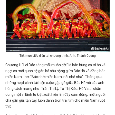
Tiết mục biểu diễn tại chương trình. Ảnh: Thành Cường
Chương II: “Lời Bác sáng mãi muôn đời” là bản hùng ca tri ân và
ngợi ca mối quan hệ gắn bó sâu nặng giữa Bác Hồ và đồng bào
miền Nam - nơi “Bác nhớ miền Nam, nỗi nhớ nhà”. Thông qua
những hoạt cảnh tái hiện cuộc gặp gỡ giữa Bác Hồ với các anh
hùng cách mạng như: Trần Thị Lý, Tạ Thị Kiều, Hồ Vai…, chân
dung một vị lãnh tụ kiệt xuất hiện lên đầy cảm động, một người
cha gần gũi, tận tụy, luôn dành trọn trái tim cho miền Nam ruột
thịt.