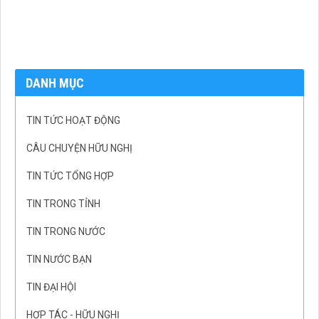
DANH MỤC
TIN TỨC HOẠT ĐỘNG
CÂU CHUYỆN HỮU NGHỊ
TIN TỨC TỔNG HỢP
TIN TRONG TỈNH
TIN TRONG NƯỚC
TIN NƯỚC BẠN
TIN ĐẠI HỘI
HỢP TÁC - HỮU NGHỊ