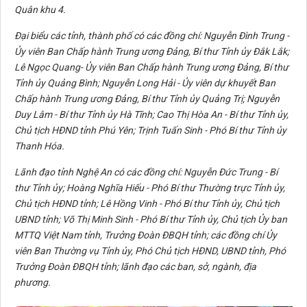
Quân khu 4.
Đại biểu các tỉnh, thành phố có các đồng chí: Nguyễn Đình Trung -
Ủy viên Ban Chấp hành Trung ương Đảng, Bí thư Tỉnh ủy Đắk Lắk;
Lê Ngọc Quang- Ủy viên Ban Chấp hành Trung ương Đảng, Bí thư
Tỉnh ủy Quảng Bình; Nguyễn Long Hải - Ủy viên dự khuyết Ban
Chấp hành Trung ương Đảng, Bí thư Tỉnh ủy Quảng Trị; Nguyễn
Duy Lâm - Bí thư Tỉnh ủy Hà Tĩnh; Cao Thị Hòa An - Bí thư Tỉnh ủy,
Chủ tịch HĐND tỉnh Phú Yên; Trịnh Tuấn Sinh - Phó Bí thư Tỉnh ủy
Thanh Hóa.
Lãnh đạo tỉnh Nghệ An có các đồng chí: Nguyễn Đức Trung - Bí
thư Tỉnh ủy; Hoàng Nghĩa Hiếu - Phó Bí thư Thường trực Tỉnh ủy,
Chủ tịch HĐND tỉnh; Lê Hồng Vinh - Phó Bí thư Tỉnh ủy, Chủ tịch
UBND tỉnh; Võ Thị Minh Sinh - Phó Bí thư Tỉnh ủy, Chủ tịch Ủy ban
MTTQ Việt Nam tỉnh, Trưởng Đoàn ĐBQH tỉnh; các đồng chí Ủy
viên Ban Thường vụ Tỉnh ủy, Phó Chủ tịch HĐND, UBND tỉnh, Phó
Trưởng Đoàn ĐBQH tỉnh; lãnh đạo các ban, sở, ngành, địa
phương.