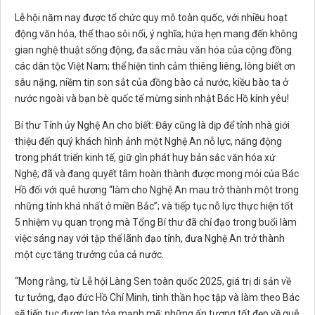
Lễ hội năm nay được tổ chức quy mô toàn quốc, với nhiều hoạt
động văn hóa, thể thao sôi nổi, ý nghĩa; hứa hẹn mang đến không
gian nghệ thuật sống động, đa sắc màu văn hóa của cộng đồng
các dân tộc Việt Nam; thể hiện tình cảm thiêng liêng, lòng biết ơn
sâu nặng, niềm tin son sắt của đồng bào cả nước, kiều bào ta ở
nước ngoài và bạn bè quốc tế mừng sinh nhật Bác Hồ kính yêu!
Bí thư Tỉnh ủy Nghệ An cho biết: Đây cũng là dịp để tỉnh nhà giới
thiệu đến quý khách hình ảnh một Nghệ An nỗ lực, năng động
trong phát triển kinh tế, giữ gìn phát huy bản sắc văn hóa xứ
Nghệ; đã và đang quyết tâm hoàn thành được mong mỏi của Bác
Hồ đối với quê hương “làm cho Nghệ An mau trở thành một trong
những tỉnh khá nhất ở miền Bắc”; và tiếp tục nỗ lực thực hiện tốt
5 nhiệm vụ quan trọng mà Tổng Bí thư đã chỉ đạo trong buổi làm
việc sáng nay với tập thể lãnh đạo tỉnh, đưa Nghệ An trở thành
một cực tăng trưởng của cả nước.
“Mong rằng, từ Lễ hội Làng Sen toàn quốc 2025, giá trị di sản về
tư tưởng, đạo đức Hồ Chí Minh, tinh thần học tập và làm theo Bác
sẽ tiếp tục được lan tỏa mạnh mẽ; những ấn tượng tốt đẹp về quê