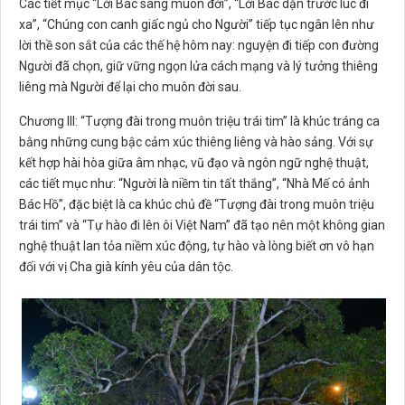
Các tiết mục “Lời Bác sáng muôn đời”, “Lời Bác dặn trước lúc đi
xa”, “Chúng con canh giấc ngủ cho Người” tiếp tục ngân lên như
lời thề son sắt của các thế hệ hôm nay: nguyện đi tiếp con đường
Người đã chọn, giữ vững ngọn lửa cách mạng và lý tưởng thiêng
liêng mà Người để lại cho muôn đời sau.
Chương III: “Tượng đài trong muôn triệu trái tim” là khúc tráng ca
bằng những cung bậc cảm xúc thiêng liêng và hào sảng. Với sự
kết hợp hài hòa giữa âm nhạc, vũ đạo và ngôn ngữ nghệ thuật,
các tiết mục như: “Người là niềm tin tất thắng”, “Nhà Mế có ảnh
Bác Hồ”, đặc biệt là ca khúc chủ đề “Tượng đài trong muôn triệu
trái tim” và “Tự hào đi lên ôi Việt Nam” đã tạo nên một không gian
nghệ thuật lan tỏa niềm xúc động, tự hào và lòng biết ơn vô hạn
đối với vị Cha già kính yêu của dân tộc.