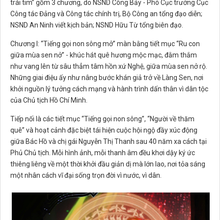
trái tim” gồm 3 chương, do NSND Công Bảy - Phó Cục trưởng Cục
Công tác Đảng và Công tác chính trị, Bộ Công an tổng đạo diễn;
NSND An Ninh viết kịch bản; NSND Hữu Từ tổng biên đạo.
Chương I: “Tiếng gọi non sông mở” màn bằng tiết mục “Ru con
giữa mùa sen nở” - khúc hát quê hương mộc mạc, đằm thắm
như vang lên từ sâu thẳm tâm hồn xứ Nghệ, giữa mùa sen nở rộ.
Những giai điệu ấy như nâng bước khán giả trở về Làng Sen, nơi
khởi nguồn lý tưởng cách mạng và hành trình dấn thân vì dân tộc
của Chủ tịch Hồ Chí Minh.
Tiếp nối là các tiết mục “Tiếng gọi non sông”, “Người về thăm
quê” và hoạt cảnh đặc biệt tái hiện cuộc hội ngộ đầy xúc động
giữa Bác Hồ và chị gái Nguyễn Thị Thanh sau 40 năm xa cách tại
Phủ Chủ tịch. Mỗi hình ảnh, mỗi thanh âm đều khơi dậy ký ức
thiêng liêng về một thời khởi đầu giản dị mà lớn lao, nơi tỏa sáng
một nhân cách vĩ đại sống trọn đời vì nước, vì dân.