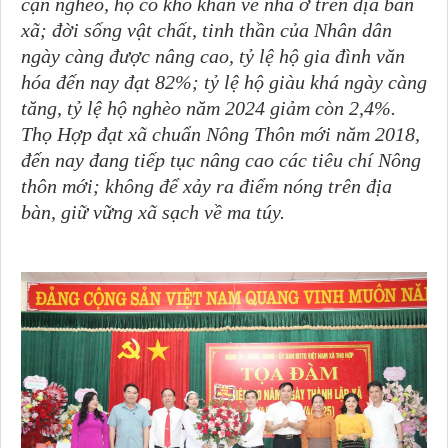
cận nghèo, hộ có khó khăn về nhà ở trên địa bàn
xã; đời sống vật chất, tinh thần của Nhân dân
ngày càng được nâng cao, tỷ lệ hộ gia đình văn
hóa đến nay đạt 82%; tỷ lệ hộ giàu khá ngày càng
tăng, tỷ lệ hộ nghèo năm 2024 giảm còn 2,4%.
Thọ Hợp đạt xã chuẩn Nông Thôn mới năm 2018,
đến nay đang tiếp tục nâng cao các tiêu chí Nông
thôn mới; không để xảy ra điểm nóng trên địa
bàn, giữ vững xã sạch về ma túy.