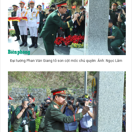
Đại tướng Phan Văn Giang tô son cột mốc chủ quyền. Ảnh: Ngọc Lâm