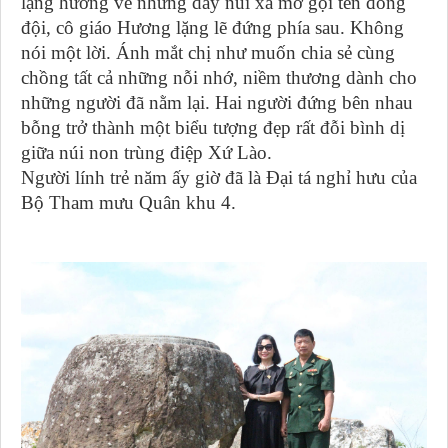
lặng hướng về những dãy núi xa mờ gọi tên đồng
đội, cô giáo Hương lặng lẽ đứng phía sau. Không
nói một lời. Ánh mắt chị như muốn chia sẻ cùng
chồng tất cả những nỗi nhớ, niềm thương dành cho
những người đã nằm lại. Hai người đứng bên nhau
bỗng trở thành một biểu tượng đẹp rất đỗi bình dị
giữa núi non trùng điệp Xứ Lào.
Người lính trẻ năm ấy giờ đã là Đại tá nghỉ hưu của
Bộ Tham mưu Quân khu 4.