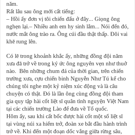
năm.
Rất lâu sau ông mới cất tiếng:
– Hồi ấy đơn vị tôi chiến đấu ở đây... Giọng ông
nghẹn lại.– Nhiều anh em hy sinh lắm... Nói đến đó,
nước mắt ông trào ra. Ông cúi đầu thật thấp. Đôi vai
khẽ rung lên.
Có lẽ trong khoảnh khắc ấy, những đồng đội năm
xưa đã trở về trong ký ức ông nguyên vẹn như thuở
nào. Bên những chum đá của thời gian, trên chiến
trường xưa, cựu chiến binh Nguyễn Như Tú kể cho
chúng tôi nghe một kỷ niệm xúc động và là câu
chuyện có thật. Đó là lần ông cùng đồng đội tham
gia quy tập hài cốt liệt sĩ quân tình nguyện Việt Nam
tại các chiến trường Lào để đưa về Tổ quốc.
Hôm ấy, sau khi cất bốc được hài cốt một số liệt sĩ
tại vùng núi xa hiểm trở, đoàn xe bắt đầu hành trình
trở về. Khi đến một đoạn dốc vắng giữa rừng sâu,