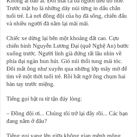
Không ai bảo ai. Đôi mắt cả ba người đều đỏ hoe.
Trước mặt họ là những dãy núi từng in dấu chân
tuổi trẻ. Là nơi đồng đội của họ đã sống, chiến đấu
và nhiều người đã nằm lại mãi mãi.
Chiếc xe dừng lại bên một khoảng đất cao. Cựu
chiến binh Nguyễn Lương Đại (quê Nghệ An) bước
xuống trước. Người lính già đứng rất lâu nhìn về
phía đại ngàn hun hút. Gió núi thổi tung mái tóc.
Đôi mắt ông như xuyên qua những lớp mây mờ để
tìm về một thời tuổi trẻ. Rồi bất ngờ ông chụm hai
bàn tay trước miệng.
Tiếng gọi bật ra từ tận đáy lòng:
– Đồng đội ơi... Chúng tôi trở lại đây rồi... Các bạn
đang nằm ở đâu?
Tiếng gọi vang lên giữa không gian mênh mông.