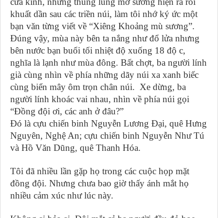
cửa kính, những thung lũng mờ sương hiện ra rồi
khuất dần sau các triền núi, làm tôi nhớ ký ức một
bạn văn từng viết về “Xiêng Khoảng mù sương”.
Đúng vậy, mùa này bên ta nắng như đổ lửa nhưng
bên nước bạn buổi tối nhiệt độ xuống 18 độ c,
nghĩa là lạnh như mùa đông. Bất chợt, ba người lính
già cùng nhìn về phía những dãy núi xa xanh biếc
cùng biển mây ôm trọn chân núi. Xe dừng, ba
người lính khoác vai nhau, nhìn về phía núi gọi
“Đồng đội ơi, các anh ở đâu?”
Đó là cựu chiến binh Nguyễn Lương Đại, quê Hưng
Nguyên, Nghệ An; cựu chiến binh Nguyễn Như Tú
và Hồ Văn Dũng, quê Thanh Hóa.
Tôi đã nhiều lần gặp họ trong các cuộc họp mặt
đồng đội. Nhưng chưa bao giờ thấy ánh mắt họ
nhiều cảm xúc như lúc này.