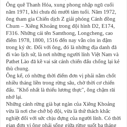
Ông quê Thanh Hóa, xung phong nhập ngũ cuối
năm 1971, khi chưa đủ mười tám tuổi. Năm 1972,
ông tham gia Chiến dịch Z giải phóng Cánh đồng
Chum – Xiêng Khoảng trong đội hình D2, E174,
F316. Những cái tên Samthong, Longcheng, cao
điểm 1978, 1800, 1516 đến nay vẫn còn in đậm
trong ký ức. Đối với ông, đó là những địa danh đã
đi vào lịch sử, là nơi những người lính Việt Nam và
Pathet Lào đã kề vai sát cánh chiến đấu chống lại kẻ
thù chung.
Ông kể, có những thời điểm đơn vị phải nằm chốt
nhiều tháng liền trong rừng sâu, chờ thời cơ chiến
đấu. "Khổ nhất là thiếu lương thực", ông chậm rãi
nhớ lại.
Những cánh rừng già bạt ngàn của Xiêng Khoảng
vừa là nơi che chở bộ đội, vừa là thử thách khắc
nghiệt đối với sức chịu đựng của người lính. Có thời
gian đơn vị ông phải sống giữa rừng suốt ba tháng