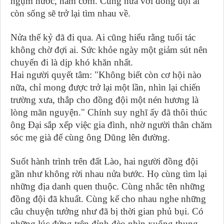
ngụm nước, nắm cơm. Cùng hứa với đồng đội ai
còn sống sẽ trở lại tìm nhau về.
Nửa thế kỷ đã đi qua. Ai cũng hiểu rằng tuổi tác
không chờ đợi ai. Sức khỏe ngày một giảm sút nên
chuyến đi là dịp khó khăn nhất.
Hai người quyết tâm: "Không biết còn cơ hội nào
nữa, chỉ mong được trở lại một lần, nhìn lại chiến
trường xưa, thắp cho đồng đội một nén hương là
lòng mãn nguyện." Chính suy nghĩ ấy đã thôi thúc
ông Đại sắp xếp việc gia đình, nhờ người thân chăm
sóc mẹ già để cùng ông Dũng lên đường.
Suốt hành trình trên đất Lào, hai người đồng đội
gần như không rời nhau nửa bước. Họ cùng tìm lại
những địa danh quen thuộc. Cùng nhắc tên những
đồng đội đã khuất. Cùng kể cho nhau nghe những
câu chuyện tưởng như đã bị thời gian phủ bụi. Có
những lúc đứng trên đỉnh đèo nhìn xuống thung