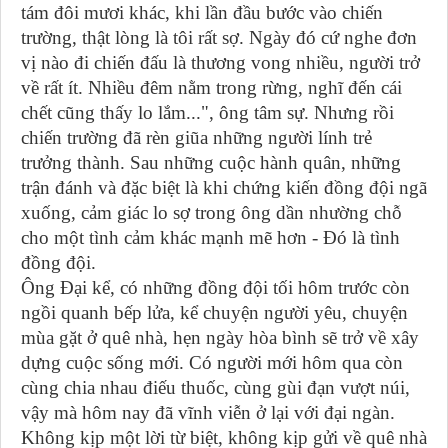
tám đôi mươi khác, khi lần đầu bước vào chiến
trường, thật lòng là tôi rất sợ. Ngày đó cứ nghe đơn
vị nào đi chiến đấu là thương vong nhiều, người trở
về rất ít. Nhiều đêm nằm trong rừng, nghĩ đến cái
chết cũng thấy lo lắm...", ông tâm sự. Nhưng rồi
chiến trường đã rèn giũa những người lính trẻ
trưởng thành. Sau những cuộc hành quân, những
trận đánh và đặc biệt là khi chứng kiến đồng đội ngã
xuống, cảm giác lo sợ trong ông dần nhường chỗ
cho một tình cảm khác mạnh mẽ hơn - Đó là tình
đồng đội.
Ông Đại kể, có những đồng đội tối hôm trước còn
ngồi quanh bếp lửa, kể chuyện người yêu, chuyện
mùa gặt ở quê nhà, hẹn ngày hòa bình sẽ trở về xây
dựng cuộc sống mới. Có người mới hôm qua còn
cùng chia nhau điếu thuốc, cùng gùi đạn vượt núi,
vậy mà hôm nay đã vĩnh viễn ở lại với đại ngàn.
Không kịp một lời từ biệt, không kịp gửi về quê nhà