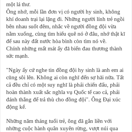
một lá thư.
Ông nhớ, mỗi lần đơn vị có người hy sinh, không
khí doanh trại lại lặng đi. Những người lính trẻ ngồi
bên nhau suốt đêm, nhắc về người đồng đội vừa
nằm xuống, cùng tìm hiểu quê nó ở đâu, nhớ thật kĩ
để sau này đất nước hòa bình còn tìm nó về.
Chính những mất mát ấy đã biến đau thương thành
sức mạnh.
"Ngày ấy cứ nghe tin đồng đội hy sinh là anh em ai
cũng sôi lên. Không ai còn nghĩ đến sợ hãi nữa. Tất
cả đều chỉ có một suy nghĩ là phải chiến đấu, phải
hoàn thành xuất sắc nghĩa vụ Quốc tế cao cả, phải
đánh thắng để trả thù cho đồng đội". Ông Đại xúc
động kể.
Những năm tháng tuổi trẻ, ông đã gắn liền với
những cuộc hành quân xuyên rừng, vượt núi qua