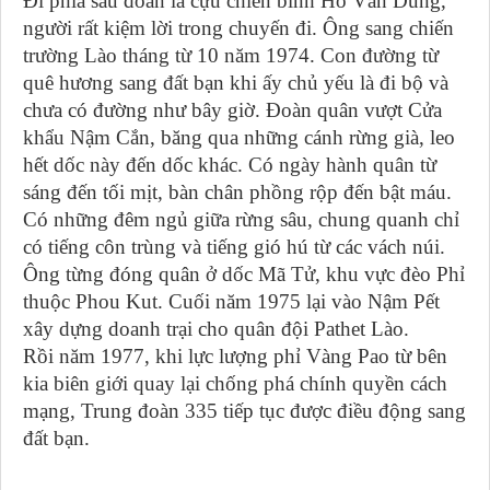
Đi phía sau đoàn là cựu chiến binh Hồ Văn Dũng,
người rất kiệm lời trong chuyến đi. Ông sang chiến
trường Lào tháng từ 10 năm 1974. Con đường từ
quê hương sang đất bạn khi ấy chủ yếu là đi bộ và
chưa có đường như bây giờ. Đoàn quân vượt Cửa
khẩu Nậm Cắn, băng qua những cánh rừng già, leo
hết dốc này đến dốc khác. Có ngày hành quân từ
sáng đến tối mịt, bàn chân phồng rộp đến bật máu.
Có những đêm ngủ giữa rừng sâu, chung quanh chỉ
có tiếng côn trùng và tiếng gió hú từ các vách núi.
Ông từng đóng quân ở dốc Mã Tử, khu vực đèo Phỉ
thuộc Phou Kut. Cuối năm 1975 lại vào Nậm Pết
xây dựng doanh trại cho quân đội Pathet Lào.
Rồi năm 1977, khi lực lượng phỉ Vàng Pao từ bên
kia biên giới quay lại chống phá chính quyền cách
mạng, Trung đoàn 335 tiếp tục được điều động sang
đất bạn.