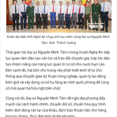
Đoàn đại biểu tỉnh Nghệ An chụp ảnh lưu niệm cùng Đại sứ Nguyễn Minh
Tâm. Ảnh: Thành Cường
Thời gian tới, Đại sứ Nguyễn Minh Tâm mong muốn Nghệ An tiếp
tục quan tâm đào tạo cán bộ và trao đổi chuyên gia, hợp tác đào
tạo nhằm nâng cao năng lực quản trị cơ sở cho nước bạn Lào.
Bên cạnh đó, hai bên chú trọng vào phát triển kinh tế tự chủ
thông qua chuyển giao kỹ thuật nông nghiệp, quản lý lao động
biên giới và xây dựng cơ sở hạ tầng an ninh quốc phòng để củng
cố mối quan hệ hữu nghị bền chặt.
Cùng với đó, Đại sứ Nguyễn Minh Tâm đề nghị địa phương đẩy
mạnh cải cách hành chính, chuyển đổi số; chuẩn hóa quy trình
kiểm dịch động vật tại cửa khẩu, đảm bảo thuận tiện cho hàng
hóa lưu thông, thúc đẩy kinh tế địa phương.