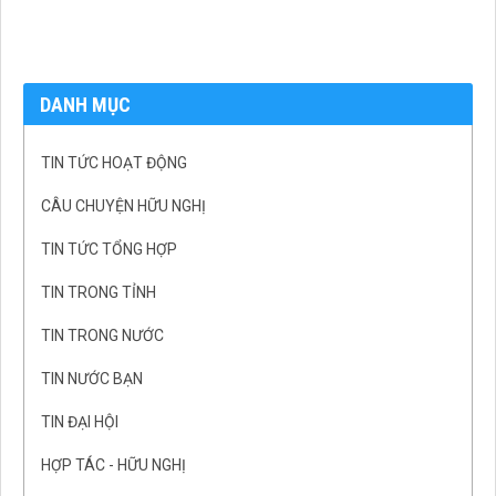
DANH MỤC
TIN TỨC HOẠT ĐỘNG
CÂU CHUYỆN HỮU NGHỊ
TIN TỨC TỔNG HỢP
TIN TRONG TỈNH
TIN TRONG NƯỚC
TIN NƯỚC BẠN
TIN ĐẠI HỘI
HỢP TÁC - HỮU NGHỊ