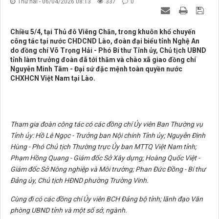
Thứ hai - 06/04/2026 08:13
337
0
Chiều 5/4, tại Thủ đô Viêng Chăn, trong khuôn khổ chuyến
công tác tại nước CHDCND Lào, đoàn đại biểu tỉnh Nghệ An
do đồng chí Võ Trọng Hải - Phó Bí thư Tỉnh ủy, Chủ tịch UBND
tỉnh làm trưởng đoàn đã tới thăm và chào xã giao đồng chí
Nguyễn Minh Tâm - Đại sứ đặc mệnh toàn quyền nước
CHXHCN Việt Nam tại Lào.
Tham gia đoàn công tác có các đồng chí Ủy viên Ban Thường vụ
Tỉnh ủy: Hồ Lê Ngọc - Trưởng ban Nội chính Tỉnh ủy; Nguyễn Đình
Hùng - Phó Chủ tịch Thường trực Ủy ban MTTQ Việt Nam tỉnh;
Phạm Hồng Quang - Giám đốc Sở Xây dựng; Hoàng Quốc Việt -
Giám đốc Sở Nông nghiệp và Môi trường; Phan Đức Đồng - Bí thư
Đảng ủy, Chủ tịch HĐND phường Trường Vinh.
Cùng đi có các đồng chí Ủy viên BCH Đảng bộ tỉnh; lãnh đạo Văn
phòng UBND tỉnh và một số sở, ngành.