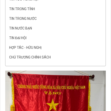
TIN TRONG TỈNH
TIN TRONG NƯỚC
TIN NƯỚC BẠN
TIN ĐẠI HỘI
HỢP TÁC - HỮU NGHỊ
CHỦ TRƯƠNG CHÍNH SÁCH