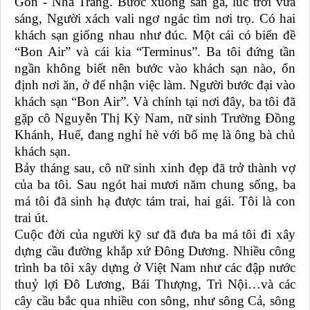
Gòn - Nha Trang. Bước xuống sân ga, lúc trời vừa
sáng, Người xách vali ngơ ngác tìm nơi trọ. Có hai
khách sạn giống nhau như đúc. Một cái có biển đề
“Bon Air” và cái kia “Terminus”. Ba tôi đứng tần
ngần không biết nên bước vào khách sạn nào, ổn
định nơi ăn, ở để nhận việc làm. Người bước đại vào
khách sạn “Bon Air”. Và chính tại nơi đây, ba tôi đã
gặp cô Nguyễn Thị Kỳ Nam, nữ sinh Trường Đồng
Khánh, Huế, đang nghỉ hè với bố mẹ là ông bà chủ
khách sạn.
Bảy tháng sau, cô nữ sinh xinh đẹp đã trở thành vợ
của ba tôi. Sau ngót hai mươi năm chung sống, ba
má tôi đã sinh hạ được tám trai, hai gái. Tôi là con
trai út.
Cuộc đời của người kỹ sư đã đưa ba má tôi đi xây
dựng cầu đường khắp xứ Đông Dương. Nhiều công
trình ba tôi xây dựng ở Việt Nam như các đập nước
thuỷ lợi Đô Lương, Bái Thượng, Trì Nội…và các
cây cầu bắc qua nhiều con sông, như sông Cả, sông