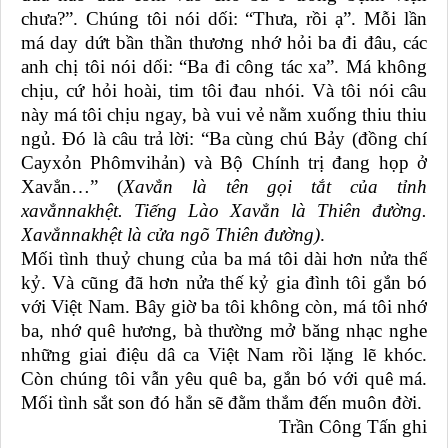
chưa?”. Chúng tôi nói dối: “Thưa, rồi ạ”. Mỗi lần
má day dứt bần thần thương nhớ hỏi ba đi đâu, các
anh chị tôi nói dối: “Ba đi công tác xa”. Má không
chịu, cứ hỏi hoài, tim tôi đau nhói. Và tôi nói câu
này má tôi chịu ngay, bà vui vẻ nằm xuống thiu thiu
ngủ. Đó là câu trả lời: “Ba cùng chú Bảy (đồng chí
Cayxỏn Phômvihản) và Bộ Chính trị đang họp ở
Xavẳn…” (
Xavẳn là tên gọi tắt của tỉnh
xavẳnnakhệt. Tiếng Lào Xavẳn là Thiên đường.
Xavẳnnakhệt là cửa ngõ Thiên đường)
.
Mối tình thuỷ chung của ba má tôi dài hơn nửa thế
kỷ. Và cũng đã hơn nửa thế kỷ gia đình tôi gắn bó
với Việt Nam. Bây giờ ba tôi không còn, má tôi nhớ
ba, nhớ quê hương, bà thường mở băng nhạc nghe
những giai điệu dâ ca Việt Nam rồi lặng lẽ khóc.
Còn chúng tôi vẫn yêu quê ba, gắn bó với quê má.
Mối tình sắt son đó hẳn sẽ đằm thắm đến muôn đời.
Trần Công Tấn ghi