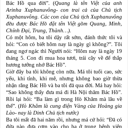
Bác Hồ qua đời”. (
Quang là tên Việt của anh
Arinha Xuphanuvông- con trai cả của Chủ tịch
Xuphanuvông. Các con của Chủ tịch Xuphanuvông
đều được Bác Hồ đặt tên Việt gồm Quang, Minh,
Chính Đại, Trung, Thành…).
Có một hôm, ba tôi dậy rất sớm, đánh thức tôi và
hỏi: “Con có biết hôm nay là ngày gì không?”. Tôi
đang ngơ ngác thì Người nói: “Hôm nay là ngày 19
tháng 5. Con đi mua hoa tươi, trái cây về để thắp
hương tưởng nhớ Bác Hồ”.
Giờ đây ba tôi không còn nữa. Má tôi tuổi cao, sức
yếu, khi tỉnh, khi mê, nhưng không bao giờ thừa
nhận rằng Bác Hồ và ba tôi đã qua đời. Má hay hỏi:
“Sao không thấy đưa má đi Hà Nội thăm Bác Hồ”.
Rồi lại hỏi: “Ba làm gì trong Hò Khăm mà lâu về
thế”. (
Hò Khăm là cung điện Vàng của Hoàng gia
Lào- nay là Dinh Chủ tịch nước)
Ba tôi mất đã hai năm rồi, nhưng má cứ hỏi: “Đã có
đứa nào đưa cơm vào cho ba ở trong bệnh viện