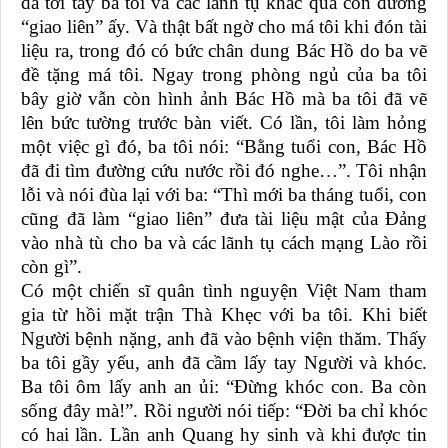
đã tới tay ba tôi và các lãnh tụ khác qua con đường
“giao liên” ấy. Và thật bất ngờ cho má tôi khi đón tài
liệu ra, trong đó có bức chân dung Bác Hồ do ba vẽ
đề tặng má tôi. Ngay trong phòng ngủ của ba tôi
bây giờ vẫn còn hình ảnh Bác Hồ mà ba tôi đã vẽ
lên bức tường trước bàn viết. Có lần, tôi làm hỏng
một việc gì đó, ba tôi nói: “Bằng tuổi con, Bác Hồ
đã đi tìm đường cứu nước rồi đó nghe…”. Tôi nhận
lỗi và nói đùa lại với ba: “Thì mới ba tháng tuổi, con
cũng đã làm “giao liên” đưa tài liệu mật của Đảng
vào nhà tù cho ba và các lãnh tụ cách mạng Lào rồi
còn gì”.
Có một chiến sĩ quân tình nguyện Việt Nam tham
gia từ hồi mặt trận Thà Khẹc với ba tôi. Khi biết
Người bệnh nặng, anh đã vào bệnh viện thăm. Thấy
ba tôi gầy yếu, anh đã cầm lấy tay Người và khóc.
Ba tôi ôm lấy anh an ủi: “Đừng khóc con. Ba còn
sống đây mà!”. Rồi người nói tiếp: “Đời ba chỉ khóc
có hai lần. Lần anh Quang hy sinh và khi được tin