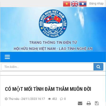
Đăng nhập
TRANG THÔNG TIN ĐIỆN TỬ
HỘI HỮU NGHỊ VIỆT NAM - LÀO TỈNH NGHỆ AN
CÓ MỘT MỐI TÌNH ĐẰM THẮM MUÔN ĐỜI
Thứ sáu - 24/11/2023 16:17
452
0