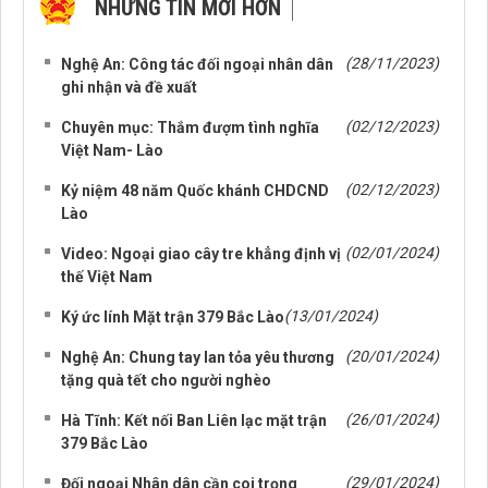
NHỮNG TIN MỚI HƠN
(28/11/2023)
Nghệ An: Công tác đối ngoại nhân dân
ghi nhận và đề xuất
(02/12/2023)
Chuyên mục: Thắm đượm tình nghĩa
Việt Nam- Lào
(02/12/2023)
Kỷ niệm 48 năm Quốc khánh CHDCND
Lào
(02/01/2024)
Video: Ngoại giao cây tre khẳng định vị
thế Việt Nam
(13/01/2024)
Ký ức lính Mặt trận 379 Bắc Lào
(20/01/2024)
Nghệ An: Chung tay lan tỏa yêu thương
tặng quà tết cho người nghèo
(26/01/2024)
Hà Tĩnh: Kết nối Ban Liên lạc mặt trận
379 Bắc Lào
(29/01/2024)
Đối ngoại Nhân dân cần coi trọng