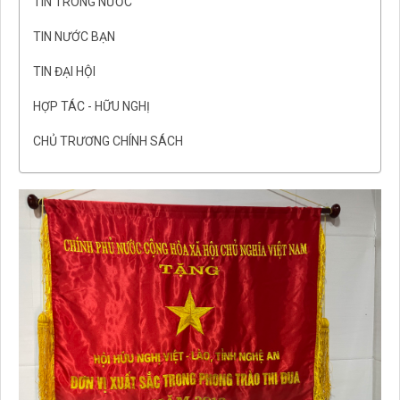
TIN TRONG NƯỚC
TIN NƯỚC BẠN
TIN ĐẠI HỘI
HỢP TÁC - HỮU NGHỊ
CHỦ TRƯƠNG CHÍNH SÁCH