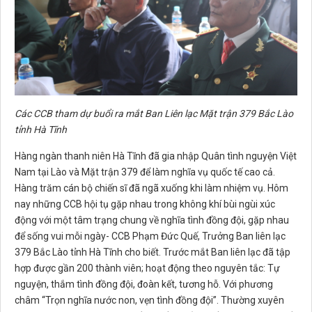
Các CCB tham dự buổi ra mắt Ban Liên lạc Mặt trận 379 Bắc Lào
tỉnh Hà Tĩnh
Hàng ngàn thanh niên Hà Tĩnh đã gia nhập Quân tình nguyện Việt
Nam tại Lào và Mặt trận 379 để làm nghĩa vụ quốc tế cao cả.
Hàng trăm cán bộ chiến sĩ đã ngã xuống khi làm nhiệm vụ. Hôm
nay những CCB hội tụ gặp nhau trong không khí bùi ngùi xúc
động với một tâm trạng chung về nghĩa tình đồng đội, gặp nhau
để sống vui mỗi ngày- CCB Phạm Đức Quế, Trưởng Ban liên lạc
379 Bắc Lào tỉnh Hà Tĩnh cho biết. Trước mắt Ban liên lạc đã tập
hợp được gần 200 thành viên; hoạt động theo nguyên tắc: Tự
nguyện, thắm tình đồng đội, đoàn kết, tương hỗ. Với phương
châm “Trọn nghĩa nước non, vẹn tình đồng đội”. Thường xuyên