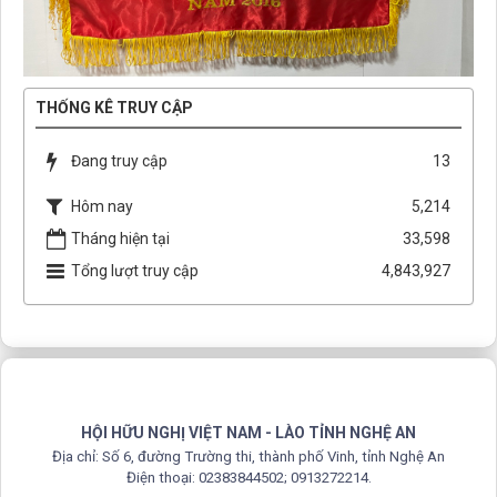
THỐNG KÊ TRUY CẬP
Đang truy cập
13
Hôm nay
5,214
Tháng hiện tại
33,598
Tổng lượt truy cập
4,843,927
HỘI HỮU NGHỊ VIỆT NAM - LÀO TỈNH NGHỆ AN
Địa chỉ: Số 6, đường Trường thi, thành phố Vinh, tỉnh Nghệ An
Điện thoại: 02383844502; 0913272214.