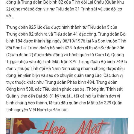
động là Trung đoàn Bộ binh 82 của Tỉnh đội Lai Châu (Quân khu
2) cùng một số đơn vị như Tiểu đoàn 31 Trinh sát và các đội cơ
sở…
Trung đoàn 825 lúc đầu được hình thành từ Tiểu đoàn 5 của
Trung đoàn 82 tách ra và Tiểu đoàn 41 đặc công. Trung đoàn Bộ
binh 184 được thành lập ngày 06/10/1976 tại Na Son thuộc Tỉnh
đội Sơn La. Trung đoàn bộ binh 423 là đơn vị thuộc Sư đoàn 306
(Quân đoàn 2) được điều động và hành quân từ Cam Lộ, Quảng
Trị gia nhập vào đội hình Mặt trận 379. Trung đoàn Bộ binh 749 là
đơn vị thuộc Tỉnh đội Hà Nam Ninh cũng nhanh chóng được điều
động lên Điện biện và sau đó chuyển quân sang Lào. Các đơn vị
trực thuộc khác như Trung đoàn Pháo binh 484, Trung đoàn
Công binh 538, các Tiểu đoàn pháo cao xạ, Thông tin, Trinh sát,
Quân y cho đến Đại đội 81 kỹ thuật… tất cả hội tụ thành đơn vị
binh chủng hợp thành, tề tựu đầu quân cho Mặt trận 379 Quân
tình nguyện Việt Nam tại Bắc Lào.