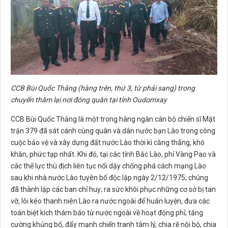
CCB Bùi Quốc Thắng (hàng trên, thứ 3, từ phải sang) trong
chuyến thăm lại nơi đóng quân tại tỉnh Oudomxay
CCB Bùi Quốc Thắng là một trong hàng ngàn cán bộ chiến sĩ Mặt
trận 379 đã sát cánh cùng quân và dân nước bạn Lào trong công
cuộc bảo vệ và xây dựng đất nước Lào thời kì căng thẳng, khó
khăn, phức tạp nhất. Khi đó, tại các tỉnh Bắc Lào, phỉ Vàng Pao và
các thế lực thù địch liên tục nổi dậy chống phá cách mạng Lào
sau khi nhà nước Lào tuyên bố độc lập ngày 2/12/1975; chúng
đã thành lập các ban chỉ huy; ra sức khôi phục những cơ sở bị tan
vỡ, lôi kéo thanh niên Lào ra nước ngoài để huấn luyện, đưa các
toán biệt kích thám báo từ nước ngoài về hoạt động phỉ; tăng
cường khủng bố, đẩy mạnh chiến tranh tâm lý, chia rẽ nội bộ, chia