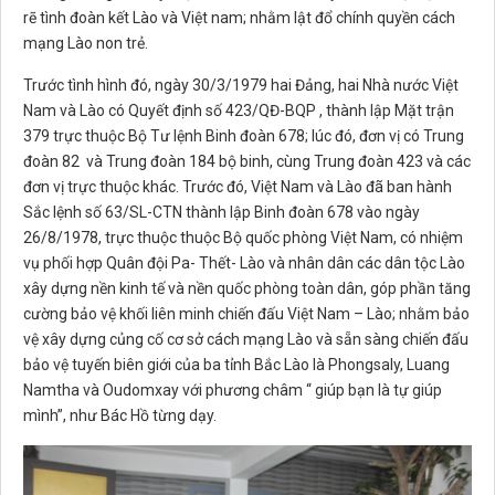
rẽ tình đoàn kết Lào và Việt nam; nhằm lật đổ chính quyền cách
mạng Lào non trẻ.
Trước tình hình đó, ngày 30/3/1979 hai Đảng, hai Nhà nước Việt
Nam và Lào có Quyết định số 423/QĐ-BQP , thành lập Mặt trận
379 trực thuộc Bộ Tư lệnh Binh đoàn 678; lúc đó, đơn vị có Trung
đoàn 82 và Trung đoàn 184 bộ binh, cùng Trung đoàn 423 và các
đơn vị trực thuộc khác. Trước đó, Việt Nam và Lào đã ban hành
Sắc lệnh số 63/SL-CTN thành lập Binh đoàn 678 vào ngày
26/8/1978, trực thuộc thuộc Bộ quốc phòng Việt Nam, có nhiệm
vụ phối hợp Quân đội Pa- Thết- Lào và nhân dân các dân tộc Lào
xây dựng nền kinh tế và nền quốc phòng toàn dân, góp phần tăng
cường bảo vệ khối liên minh chiến đấu Việt Nam – Lào; nhằm bảo
vệ xây dựng củng cố cơ sở cách mạng Lào và sẵn sàng chiến đấu
bảo vệ tuyến biên giới của ba tỉnh Bắc Lào là Phongsaly, Luang
Namtha và Oudomxay với phương châm “ giúp bạn là tự giúp
mình”, như Bác Hồ từng dạy.