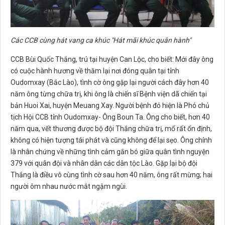
Các CCB cùng hát vang ca khúc "Hát mãi khúc quân hành"
CCB Bùi Quốc Thắng, trú tại huyện Can Lộc, cho biết: Mới đây ông
có cuộc hành hương về thăm lại nơi đóng quân tại tỉnh
Oudomxay (Bắc Lào), tình cờ ông gặp lại người cách đây hơn 40
năm ông từng chữa trị, khi ông là chiến sĩ Bệnh viện dã chiến tại
bản Huoi Xai, huyện Meuang Xay. Người bệnh đó hiện là Phó chủ
tịch Hội CCB tỉnh Oudomxay- Ông Boun Ta. Ông cho biết, hơn 40
năm qua, vết thương được bộ đội Thắng chữa trị, mổ rất ổn định,
không có hiện tượng tái phát và cũng không để lại sẹo. Ông chính
là nhân chứng về những tình cảm gắn bó giữa quân tình nguyện
379 với quân đội và nhân dân các dân tộc Lào. Gặp lại bộ đội
Thắng là điều vô cùng tình cờ sau hơn 40 năm, ông rất mừng; hai
người ôm nhau nước mắt ngậm ngùi.