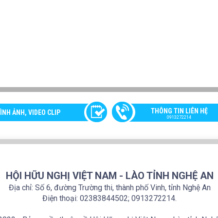
THÔNG TIN LIÊN HỆ
ÌNH ẢNH, VIDEO CLIP
0913272214
HỘI HỮU NGHỊ VIỆT NAM - LÀO TỈNH NGHỆ AN
Địa chỉ: Số 6, đường Trường thi, thành phố Vinh, tỉnh Nghệ An
Điện thoại: 02383844502; 0913272214.