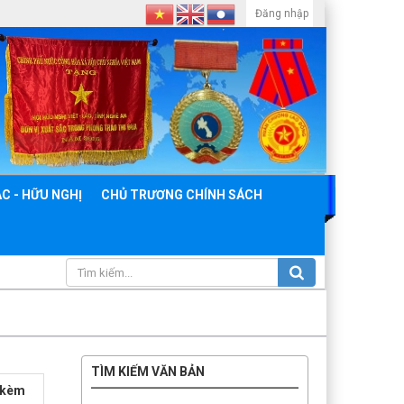
Đăng nhập
C - HỮU NGHỊ
CHỦ TRƯƠNG CHÍNH SÁCH
TÌM KIẾM VĂN BẢN
h kèm