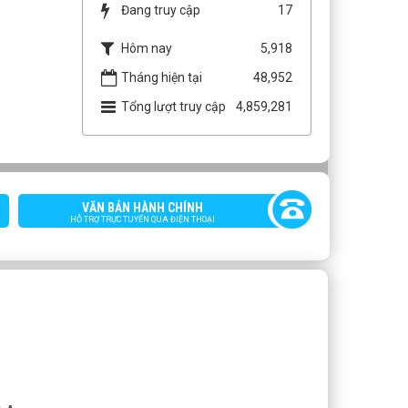
Đang truy cập
17
Hôm nay
5,918
Tháng hiện tại
48,952
Tổng lượt truy cập
4,859,281
VĂN BẢN HÀNH CHÍNH
HỖ TRỢ TRỰC TUYẾN QUA ĐIỆN THOẠI