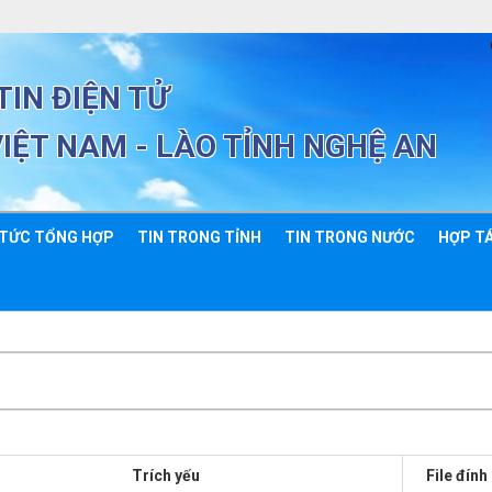
IN ĐIỆN TỬ
VIỆT NAM - LÀO TỈNH NGHỆ AN
 TỨC TỔNG HỢP
TIN TRONG TỈNH
TIN TRONG NƯỚC
HỢP TÁ
Trích yếu
File đín