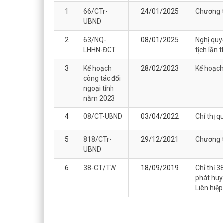
1
66/CTr-
24/01/2025
Chương t
UBND
2
63/NQ-
08/01/2025
Nghị quy
LHHN-ĐCT
tịch lần 
3
Kế hoạch
28/02/2023
Kế hoạch
công tác đối
ngoại tỉnh
năm 2023
4
08/CT-UBND
03/04/2022
Chỉ thị q
5
818/CTr-
29/12/2021
Chương t
UBND
6
38-CT/TW
18/09/2019
Chỉ thị 
phát huy
Liên hiệ