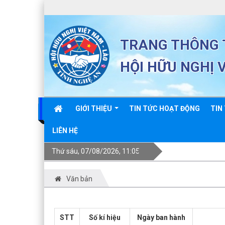
TRANG THÔNG T
HỘI HỮU NGHỊ 
GIỚI THIỆU
TIN TỨC HOẠT ĐỘNG
TIN
LIÊN HỆ
Thứ sáu, 07/08/2026, 11:05
Văn bản
STT
Số kí hiệu
Ngày ban hành