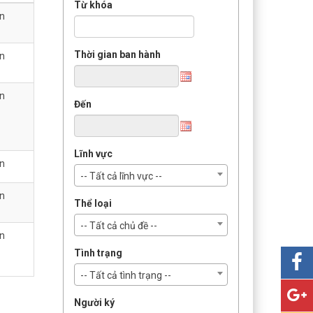
Từ khóa
in
Thời gian ban hành
in
in
Đến
Lĩnh vực
in
-- Tất cả lĩnh vực --
in
Thể loại
-- Tất cả chủ đề --
in
Tình trạng
-- Tất cả tình trạng --
Người ký