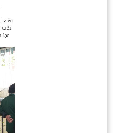
,
i viên.
 tuổi
 lạc