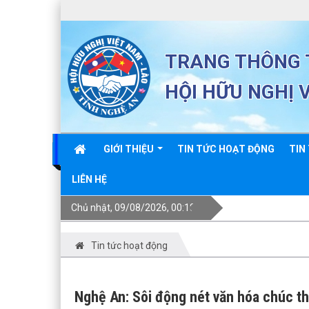
TRANG THÔNG T
HỘI HỮU NGHỊ 
GIỚI THIỆU
TIN TỨC HOẠT ĐỘNG
TIN
LIÊN HỆ
Chủ nhật, 09/08/2026, 00:18
Tin tức hoạt động
Nghệ An: Sôi động nét văn hóa chúc th