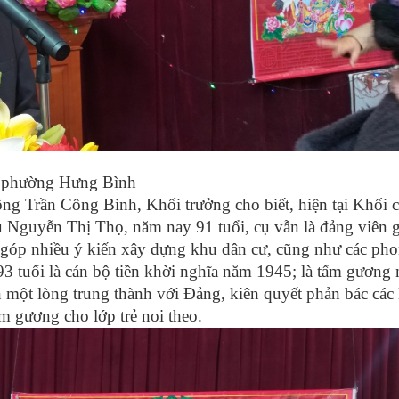
, phường Hưng Bình
g Trần Công Bình, Khối trưởng cho biết, hiện tại Khối 
cụ Nguyễn Thị Thọ, năm nay 91 tuổi, cụ vẫn là đảng viên
 góp nhiều ý kiến xây dựng khu dân cư, cũng như các ph
3 tuổi là cán bộ tiền khời nghĩa năm 1945; là tấm gương
n một lòng trung thành với Đảng, kiên quyết phản bác các
tấm gương cho lớp trẻ noi theo.