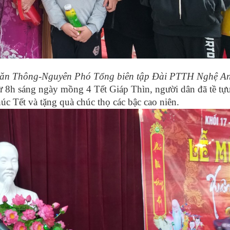
Văn Thông-Nguyên Phó Tổng biên tập Đài PTTH Nghệ A
 8h sáng ngày mồng 4 Tết Giáp Thìn, người dân đã tề tự
úc Tết và tặng quà chúc thọ các bậc cao niên.