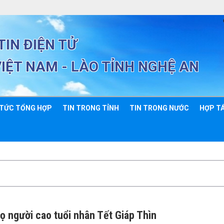
IN ĐIỆN TỬ
VIỆT NAM - LÀO TỈNH NGHỆ AN
 TỨC TỔNG HỢP
TIN TRONG TỈNH
TIN TRONG NƯỚC
HỢP TÁ
ọ người cao tuổi nhân Tết Giáp Thìn