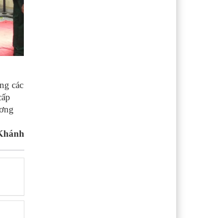
ong các
cấp
ương
Khánh