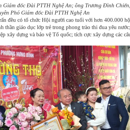
ên Giám đốc Đài PTTH Nghệ An; ông Trương Đình Chiến
guyên Phó Giám đốc Đài PTTH Nghệ An
ấn đều có tổ chức Hội người cao tuổi với hơn 400.000 hộ
 thần giáo dục lớp trẻ trong phong trào thi đua yêu nước;
iệp xây dựng và bảo vệ Tổ quốc; tích cực xây dựng các câu