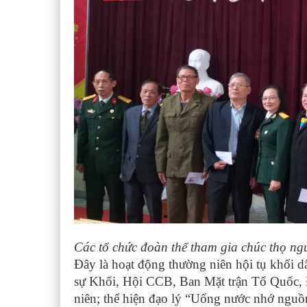
Các tổ chức đoàn thể tham gia chúc thọ ngư
Đây là hoạt động thường niên hội tụ khối d
sự Khối, Hội CCB, Ban Mặt trận Tổ Quốc, 
niên; thể hiện đạo lý “Uống nước nhớ nguồn”