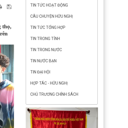
TIN TỨC HOẠT ĐỘNG
CÂU CHUYỆN HỮU NGHỊ
 thọ,
TIN TỨC TỔNG HỢP
trên
TIN TRONG TỈNH
TIN TRONG NƯỚC
TIN NƯỚC BẠN
TIN ĐẠI HỘI
HỢP TÁC - HỮU NGHỊ
CHỦ TRƯƠNG CHÍNH SÁCH