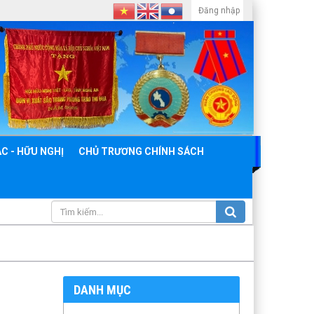
Đăng nhập
C - HỮU NGHỊ
CHỦ TRƯƠNG CHÍNH SÁCH
DANH MỤC