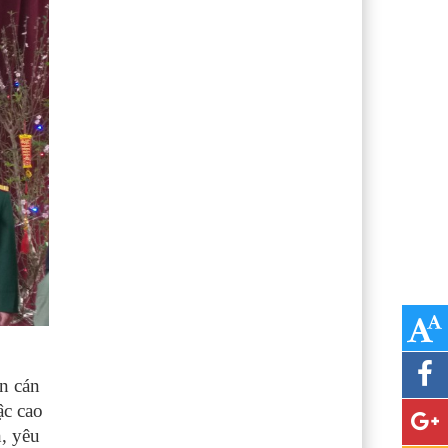
n cán
ậc cao
h, yêu