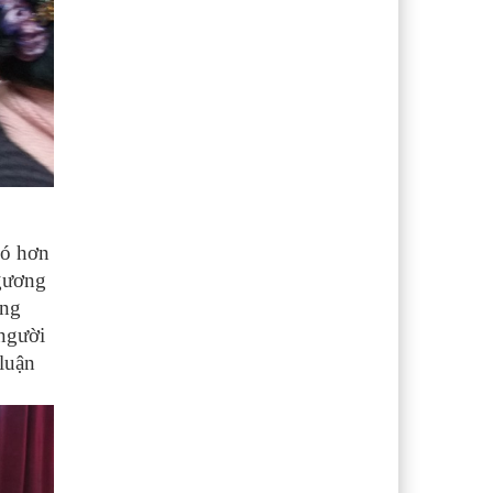
có hơn
 gương
ong
 người
 luận