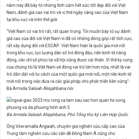
năm nay đã bày tỏ những tình cảm hết sức tốt đẹp đối với Việt
Nam, đánh giá cao vai trò và vị thế ngày càng cao của Việt Nam
tại khu vực và trên thế giới.
“Việt Nam có vai trò rất, rất quan trọng. Tôi muốn bày tỏ sự đánh
giá cao của đối với Việt Nam vì đã có những đóng góp rất tích cực,
rất xây dựng đối với ESCAP. Việt Nam hiện là quốc gia mới nổi
trong khu vực, lực lượng dân số trẻ đông đảo, nền kinh tế năng
động, các chỉ số phúc lợi xã hội cũng được cải thiện. Vì thế kỳ vọng
của chúng tôi là Việt Nam sẽ đóng vai trò lớn hơn nữa, nhất là vai
trò dẫn dắt với tư cách của một quốc gia mới nổi, một nền kinh tế
mới nổi trong việc đưa ra các giải pháp cho phát triển bền vững"-
Bà Armida Salsiah Alisjahbana nói.
Bà Armida Salsiah Alisjahbana, Phó Tổng thư ký Liên Hợp Quốc
Ông Veeramalla Anjjaiah, chuyên gia nghiên cứu cấp cao của
Trung tâm nghiên cứu các vấn đề Đông Nam Á cũng cho