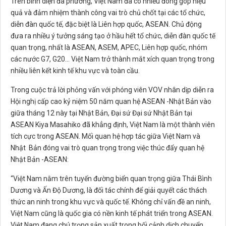
Trên bình diện đa phương, Việt Nam đã có nhiều đóng góp hiệu
quả và đảm nhiệm thành công vai trò chủ chốt tại các tổ chức,
diễn đàn quốc tế, đặc biệt là Liên hợp quốc, ASEAN. Chủ động
đưa ra nhiều ý tưởng sáng tạo ở hầu hết tổ chức, diễn đàn quốc tế
quan trọng, nhất là ASEAN, ASEM, APEC, Liên hợp quốc, nhóm
các nước G7, G20... Việt Nam trở thành mắt xích quan trọng trong
nhiều liên kết kinh tế khu vực và toàn cầu.
Trong cuộc trả lời phỏng vấn với phóng viên VOV nhân dịp diễn ra
Hội nghị cấp cao kỷ niệm 50 năm quan hệ ASEAN -Nhật Bản vào
giữa tháng 12 này tại Nhật Bản, Đại sứ Đại sứ Nhật Bản tại
ASEAN Kiya Masahiko đã khẳng định, Việt Nam là một thành viên
tích cực trong ASEAN. Mối quan hệ hợp tác giữa Việt Nam và
Nhật Bản đóng vai trò quan trọng trong việc thúc đẩy quan hệ
Nhật Bản -ASEAN:
“Việt Nam nằm trên tuyến đường biển quan trọng giữa Thái Bình
Dương và Ấn Độ Dương, là đối tác chính để giải quyết các thách
thức an ninh trong khu vực và quốc tế. Không chỉ vấn đề an ninh,
Việt Nam cũng là quốc gia có nền kinh tế phát triển trong ASEAN.
Việt Nam đang chú trọng sản xuất trong bối cảnh dịch chuyển