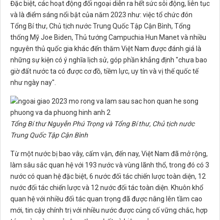
Đặc biệt, các hoạt động đối ngoại diễn ra hết sức sôi động, liên tục
và là điểm sáng nổi bật của năm 2023 như: việc tổ chức đón
Tổng Bí thư, Chủ tịch nước Trung Quốc Tập Cận Bình, Tổng
thống Mỹ Joe Biden, Thủ tướng Campuchia Hun Manet và nhiều
nguyên thủ quốc gia khác đến thăm Việt Nam được đánh giá là
những sự kiện có ý nghĩa lịch sử, góp phần khẳng định "chưa bao
giờ đất nước ta có được cơ đồ, tiềm lực, uy tín và vị thế quốc tế
như ngày nay".
Tổng Bí thư Nguyễn Phú Trọng và Tổng Bí thư, Chủ tịch nước
Trung Quốc Tập Cận Bình
Từ một nước bị bao vây, cấm vận, đến nay, Việt Nam đã mở rộng,
làm sâu sắc quan hệ với 193 nước và vùng lãnh thổ, trong đó có 3
nước có quan hệ đặc biệt, 6 nước đối tác chiến lược toàn diện, 12
nước đối tác chiến lược và 12 nước đối tác toàn diện. Khuôn khổ
quan hệ với nhiều đối tác quan trọng đã được nâng lên tầm cao
mới, tin cậy chính trị với nhiều nước được củng cố vững chắc, hợp