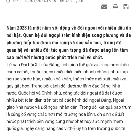
Thứ ba - 02/01/2024 15:15
483
0
Năm 2023 là một năm sôi động về đối ngoại với nhiều dấu ấn
nổi bật. Quan hệ đối ngoại trên bình diện song phương và đa
phương tiếp tục được mở rộng và sâu sắc hơn, trong đó
quan hệ với nhiều đối tác quan trọng đã được nâng lên tầm
cao mới với những bước phát triển mới về chất.
Từ sau Đại hội XIII của Đảng, tình hình thế giới và trong nước bên
cạnh cơ hội, thuận lợi, có nhiều diễn biến nhanh chóng, phức tạp
hơn so với dự báo, nhiều khó khăn, thách thức mới xuất hiện và
gay gắt hơn. Trong bối cảnh đó, dưới sự lãnh đạo Đảng, Nhà
nước, Quốc hội và Chính phủ, công tác đối ngoại đã đạt được
nhiều kết toàn diện trên tất cả các kênh đối ngoại Đảng, Ngoại
giao Nhà nước và Đối ngoại nhân dân. Trong đó, kết quả bao trùm
là củng cố vững chắc hơn môi trường hòa bình, ổn định để đất
nước phát triển bền vững cũng như phát huy sức mạnh mềm
quốc gia, ngày càng nâng cao vị thế, uy tín trên trường quốc tế.