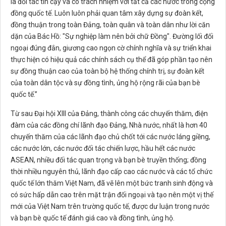
là đối tác tin cậy và có trách nhiệm với tất cả các nước trong cộng
đồng quốc tế. Luôn luôn phải quan tâm xây dựng sự đoàn kết,
đồng thuận trong toàn Đảng, toàn quân và toàn dân như lời căn
dặn của Bác Hồ: "Sự nghiệp làm nên bởi chữ Đồng". Đường lối đối
ngoại đúng đắn, giương cao ngọn cờ chính nghĩa và sự triển khai
thực hiện có hiệu quả các chính sách cụ thể đã góp phần tạo nên
sự đồng thuận cao của toàn bộ hệ thống chính trị, sự đoàn kết
của toàn dân tộc và sự đồng tình, ủng hộ rộng rãi của bạn bè
quốc tế.”
Từ sau Đại hội XIII của Đảng, thành công các chuyến thăm, điện
đàm của các đồng chí lãnh đạo Đảng, Nhà nước, nhất là hơn 40
chuyến thăm của các lãnh đạo chủ chốt tới các nước láng giềng,
các nước lớn, các nước đối tác chiến lược, hầu hết các nước
ASEAN, nhiều đối tác quan trọng và bạn bè truyền thống; đồng
thời nhiều nguyên thủ, lãnh đạo cấp cao các nước và các tổ chức
quốc tế lớn thăm Việt Nam, đã vẽ lên một bức tranh sinh động và
có sức hấp dẫn cao trên mặt trận đối ngoại và tạo nên một vị thế
mới của Việt Nam trên trường quốc tế, được dư luận trong nước
và bạn bè quốc tế đánh giá cao và đồng tình, ủng hộ.