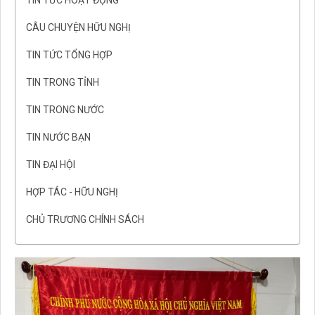
TIN TỨC HOẠT ĐỘNG
CÂU CHUYỆN HỮU NGHỊ
TIN TỨC TỔNG HỢP
TIN TRONG TỈNH
TIN TRONG NƯỚC
TIN NƯỚC BẠN
TIN ĐẠI HỘI
HỢP TÁC - HỮU NGHỊ
CHỦ TRƯƠNG CHÍNH SÁCH