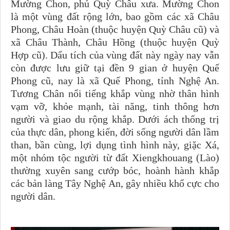
Mường Chon, phủ Quỳ Châu xưa. Mường Chon
là một vùng đất rộng lớn, bao gồm các xã Châu
Phong, Châu Hoàn (thuộc huyện Quỳ Châu cũ) và
xã Châu Thành, Châu Hồng (thuộc huyện Quỳ
Hợp cũ). Dấu tích của vùng đất này ngày nay vẫn
còn được lưu giữ tại đền 9 gian ở huyện Quế
Phong cũ, nay là xã Quế Phong, tỉnh Nghệ An.
Tương Chân nổi tiếng khắp vùng nhờ thân hình
vạm vỡ, khỏe mạnh, tài năng, tinh thông hơn
người và giao du rộng khắp. Dưới ách thống trị
của thực dân, phong kiến, đời sống người dân lầm
than, bần cùng, lợi dụng tình hình này, giặc Xá,
một nhóm tộc người từ đất Xiengkhouang (Lào)
thường xuyên sang cướp bóc, hoành hành khắp
các b
ản
làng Tây Nghệ An, gây nhiều khổ cực cho
người dân.