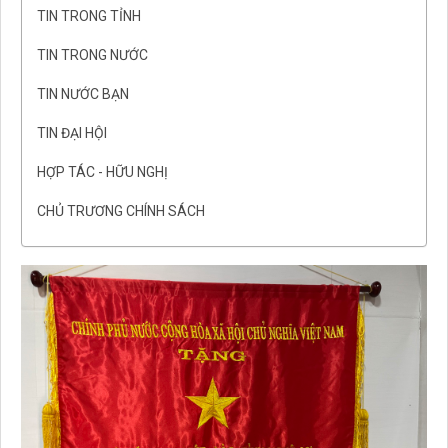
TIN TRONG TỈNH
TIN TRONG NƯỚC
TIN NƯỚC BẠN
TIN ĐẠI HỘI
HỢP TÁC - HỮU NGHỊ
CHỦ TRƯƠNG CHÍNH SÁCH