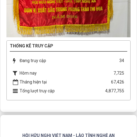
THỐNG KÊ TRUY CẬP
Đang truy cập
34
Hôm nay
7,725
Tháng hiện tại
67,426
Tổng lượt truy cập
4,877,755
HỘI HỮU NGHỊ VIỆT NAM - LÀO TỈNH NGHỆ AN