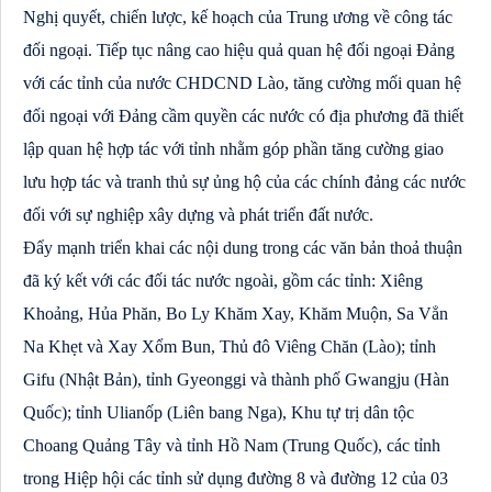
Nghị quyết, chiến lược, kế hoạch của Trung ương về công tác
đối ngoại. Tiếp tục nâng cao hiệu quả quan hệ đối ngoại Đảng
với các tỉnh của nước CHDCND Lào, tăng cường mối quan hệ
đối ngoại với Đảng cầm quyền các nước có địa phương đã thiết
lập quan hệ hợp tác với tỉnh nhằm góp phần tăng cường giao
lưu hợp tác và tranh thủ sự ủng hộ của các chính đảng các nước
đối với sự nghiệp xây dựng và phát triển đất nước.
Đẩy mạnh triển khai các nội dung trong các văn bản thoả thuận
đã ký kết với các đối tác nước ngoài, gồm các tỉnh: Xiêng
Khoảng, Hủa Phăn, Bo Ly Khăm Xay, Khăm Muộn, Sa Vẳn
Na Khẹt và Xay Xổm Bun, Thủ đô Viêng Chăn (Lào); tỉnh
Gifu (Nhật Bản), tỉnh Gyeonggi và thành phố Gwangju (Hàn
Quốc); tỉnh Ulianốp (Liên bang Nga), Khu tự trị dân tộc
Choang Quảng Tây và tỉnh Hồ Nam (Trung Quốc), các tỉnh
trong Hiệp hội các tỉnh sử dụng đường 8 và đường 12 của 03