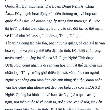
Quốc, Ấn Độ, Indonesia, Đài Loan, Đông Nam Á, Châu
Âu,... Đẩy mạnh hoạt động xúc tiến thương mại và hợp tác
quốc tế về Halal để doanh nghiệp trong tỉnh tham gia sâu vào
thị trường Halal toàn cầu, tập trung vào các đối tác có thế mạnh
về Halal như Malaysia, Indodesia, Trung Đông...
Tập trung công tác bảo tồn, phát huy và quảng bá các giá trị văn
hóa vật thể và phi vật thể trên địa bàn tỉnh. Đặc biệt chú trọng
tuyên truyền, quảng bá dân ca Ví, Giặm Nghệ Tĩnh được
UNESCO công nhận là di sản văn hóa phi vật thể đại diện của
nhân loại. Tăng cường giới thiệu lịch sử, văn hóa, con người
Nghệ An thông qua hình ảnh các anh hùng dân tộc, danh nhân
văn hóa cũng như những nét đẹp tiêu biểu của con người Xứ
Nghệ. Quảng bá hình ảnh về bản sắc Nghệ An qua các hội
nghị, hội thảo quốc tế và đoàn ra, đoàn vào, các lễ hội, sự kiện
quan trọng trên địa bàn tỉnh, đặc biệt là Lễ hội Làng Sen năm