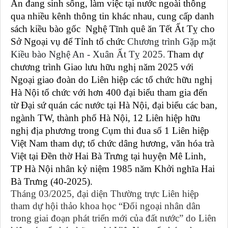
An đang sinh sống, làm việc tại nước ngoài thông
qua nhiều kênh thông tin khác nhau, cung cấp danh
sách kiều bào gốc Nghệ Tĩnh quê ăn Tết Ất Tỵ cho
Sở Ngoại vụ để Tỉnh tổ chức
Chương trình Gặp mặt
Kiều bào Nghệ An
-
Xuân Ất Tỵ 2025.
Tham dự
chương trình Giao lưu hữu nghị năm 2025 với
Ngoại giao đoàn do Liên hiệp các tổ chức hữu nghị
Hà Nội tổ chức với hơn 400 đại biểu tham gia đến
từ Đại sứ quán các nước tại Hà Nội, đại biểu các ban,
ngành TW, thành phố Hà Nội, 12 Liên hiệp hữu
nghị địa phương trong Cụm thi đua số 1 Liên hiệp
Việt Nam tham dự; tổ chức dâng hương, văn hóa trà
Việt tại Đền thờ Hai Bà Trưng tại huyện Mê Linh,
TP Hà Nội nhân kỷ niệm 1985 năm Khởi nghĩa Hai
Bà Trưng (40-2025).
Tháng 03/2025, đại diện Thường trực Liên hiệp
tham dự hội thảo khoa học “Đối ngoại nhân dân
trong giai đoạn phát triển mới của đất nước” do Liên