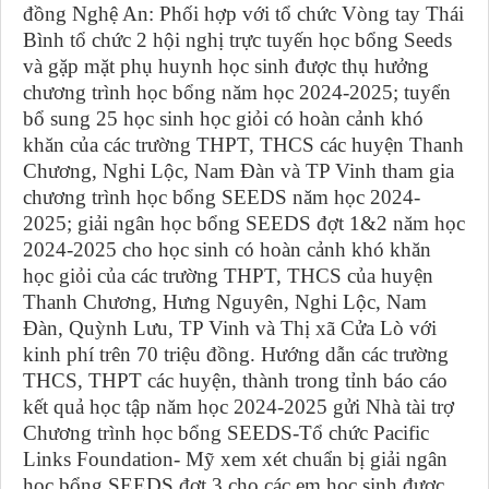
đồng Nghệ An: Phối hợp với tổ chức Vòng tay Thái
Bình tổ chức 2 hội nghị trực tuyến học bổng Seeds
và gặp mặt phụ huynh học sinh được thụ hưởng
chương trình học bổng năm học 2024-2025; tuyển
bổ sung 25 học sinh học giỏi có hoàn cảnh khó
khăn của các trường THPT, THCS các huyện Thanh
Chương, Nghi Lộc, Nam Đàn và TP Vinh tham gia
chương trình học bổng SEEDS năm học 2024-
2025; giải ngân học bổng SEEDS đợt 1&2 năm học
2024-2025 cho học sinh có hoàn cảnh khó khăn
học giỏi của các trường THPT, THCS của huyện
Thanh Chương, Hưng Nguyên, Nghi Lộc, Nam
Đàn, Quỳnh Lưu, TP Vinh và Thị xã Cửa Lò với
kinh phí trên 70 triệu đồng. Hướng dẫn các trường
THCS
, THPT các huyện, thành trong tỉnh báo cáo
kết quả học tập năm học 202
4
-202
5
gửi Nhà tài trợ
Chương trình học bổng SEEDS-Tổ chức Pacific
Links Foundation- Mỹ xem xét chuẩn bị giải ngân
học bổng SEEDS đợt 3 cho các em học sinh được