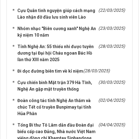
NHỮNG TIN CŨ HƠN
(22/03/2025)
Cựu Quân tình nguyện giúp cách mạng
Lào nhận đỡ đầu lưu sinh viên Lào
(23/03/2025)
Nhóm nhạc "Biên cương xanh" Nghệ An
kỷ niệm 10 năm
(28/03/2025)
Tỉnh Nghệ An: 55 thiếu nhi được tuyên
dương tại Đại hội Cháu ngoan Bác Hồ
lần thứ XIII năm 2025
(28/03/2025)
Đi dọc đường biên tìm về kỉ niệm
(30/03/2025)
Cựu chiến binh Mặt trận 379 Hà Tĩnh,
Nghệ An gặp mặt truyền thống
(02/04/2025)
Đoàn công tác tỉnh Nghệ An thăm và
chúc Tết cổ truyền Bunpimay tại tỉnh
Hủa Phăn
(04/04/2025)
Tổng Bí thư Tô Lâm dẫn đầu Đoàn đại
biểu cấp cao Đảng, Nhà nước Việt Nam
viếng đồng chí Khamtay Siphandone