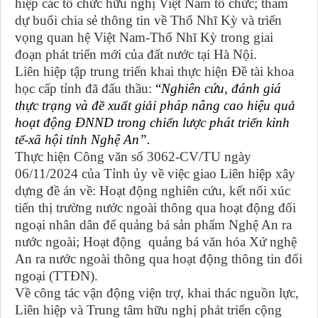
hiệp các tổ chức hữu nghị Việt Nam tổ chức; tham
dự buổi chia sẻ thông tin về Thổ Nhĩ Kỳ và triển
vọng quan hệ Việt Nam-Thổ Nhĩ Kỳ trong giai
đoạn phát triển mới của đất nước tại Hà Nội.
Liên hiệp tập trung t
riển khai thực hiện Đề tài khoa
học cấp tỉnh đã đấu thầu:
“
Nghiên cứu, đánh giá
thực trạng và đề xuất giải pháp nâng cao hiệu quả
hoạt động ĐNND trong chiến lược phát triển kinh
tế-xã hội tỉnh Nghệ An”.
Thực hiện
Công văn
số 3062-CV/TU
ngày
06/11/2024 của Tỉnh ủy về việc
giao Liên hiệp xây
dựng đề án về
: H
oạt động nghiên cứu, kết nối xúc
tiến thị trường nước ngoài thông qua hoạt động đối
ngoại nhân dân để quảng bá sản phẩm Nghệ An ra
nước ngoài
; Hoạt động
quảng bá văn hóa Xứ nghệ
An ra nước ngoài thông qua hoạt động thông tin đối
ngoại (TTĐN).
Về công tác vận động viện trợ, khai thác nguồn lực,
Liên hiệp và Trung tâm hữu nghị phát triển cộng