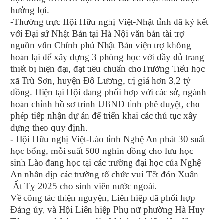
hưởng lợi.
-Thường trực Hội Hữu nghị Việt-Nhật tỉnh đã ký kết
với Đại sứ Nhật Bản tại Hà Nội văn bản tài trợ
nguồn vốn Chính phủ Nhật Bản viện trợ không
hoàn lại để xây dựng 3 phòng học với đầy đủ trang
thiết bị hiện đại, đạt tiêu chuẩn choTrường Tiểu học
xã Trù Sơn, huyện Đô Lương, trị giá hơn 3,2 tỷ
đồng.
Hiện tại Hội đang phối hợp với các sở, ngành
hoàn chỉnh hồ sơ trình UBND tỉnh phê duyệt, cho
phép tiếp nhận dự án để triển khai các thủ tục xây
dựng theo quy định.
- Hội Hữu nghị Việt-Lào tỉnh Nghệ An phát 30 suất
học bổng, mỗi suất 500 nghìn đồng cho lưu học
sinh Lào đang học tại các trường đại học của Nghệ
An nhân dịp các trường tổ chức vui Tết đón Xuân
Ất Tỵ 2025 cho sinh viên nước ngoài.
Về c
ông tác thiện nguyện
, Liên hiệp đã phối hợp
Đảng ủy, và Hội Liên hiệp Phụ nữ phường Hà Huy