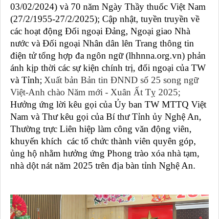
03/02/2024) và 70 năm Ngày Thầy thuốc Việt Nam
(27/2/1955
-
27/2/202
5
)
;
Cập nhật, tuyền truyền về
các hoạt động Đối ngoại Đảng, Ngoại giao Nhà
nước và Đối ngoại Nhân dân lên Trang thông tin
điện tử tổng hợp đa ngôn ngữ (lhhnna.org.vn) phản
ánh kịp thời các sự kiện chính trị, đối ngoại của TW
và Tỉnh
;
Xuất bản
Bản tin ĐNND số 2
5 song ngữ
Việt-Anh chào Năm mới - Xuân Ất Tỵ 2025;
Hưởng ứng lời kêu gọi của Ủy ban TW MTTQ Việt
Nam và Thư kêu gọi của Bí thư Tỉnh ủy Nghệ An,
Thường trực Liên hiệp làm công văn động viên,
khuyến khích các tổ chức thành viên quyên góp,
ủng hộ nhằm hưởng ứng Phong trào xóa nhà tạm,
nhà dột nát năm 2025 trên địa bàn tỉnh Nghệ An.