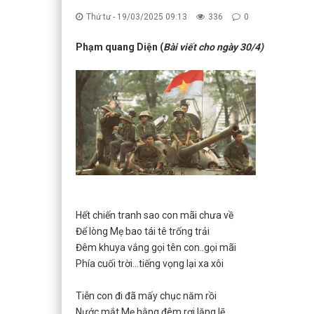
Thứ tư - 19/03/2025 09:13
336
0
Phạm quang Diện (
Bài viết cho ngày 30/4)
Hết chiến tranh sao con mãi chưa về
Để lòng Mẹ bao tái tê trống trải
Đêm khuya vắng gọi tên con..gọi mãi
Phía cuối trời...tiếng vọng lại xa xôi
Tiễn con đi đã mấy chục năm rồi
Nước mắt Mẹ hằng đêm rơi lặng lẽ