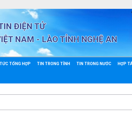
IN ĐIỆN TỬ
VIỆT NAM - LÀO TỈNH NGHỆ AN
 TỨC TỔNG HỢP
TIN TRONG TỈNH
TIN TRONG NƯỚC
HỢP TÁ