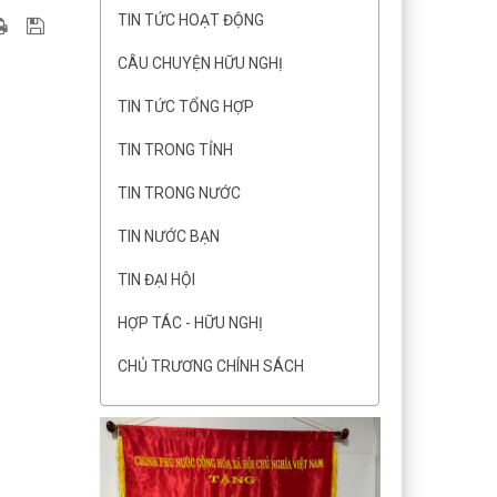
TIN TỨC HOẠT ĐỘNG
CÂU CHUYỆN HỮU NGHỊ
TIN TỨC TỔNG HỢP
TIN TRONG TỈNH
TIN TRONG NƯỚC
TIN NƯỚC BẠN
TIN ĐẠI HỘI
HỢP TÁC - HỮU NGHỊ
CHỦ TRƯƠNG CHÍNH SÁCH