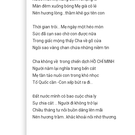
Màn đêm xuống bóng Mẹ già cô lẻ
Nén hương lòng...thầm khẽ gọi tên con
Thời gian trôi... Mẹ ngày một héo mòn
Sức đã cạn sao chờ con được nữa
Trong giấc mộng thấy Cha về gõ cửa
Ngôi sao vàng chan chứa những niềm tin
Cha không về trong chiến dịch HỒ CHÍ MINH
Người nằm lại nghĩa trang bến cát
Mẹ tần tảo nuôi con trong khó nhọc
Tổ Quốc cần -Con xếp bút ra đi...
Đất nước mình có bao cuộc chia ly
Sự chia cắt ... Người đi không trở lại
Chiều tháng tư nỗi buồn dâng lên mãi
Nén hương trầm...khắc khoải nỗi nhớ thương.