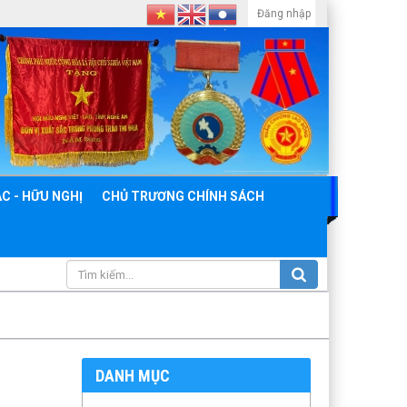
Đăng nhập
C - HỮU NGHỊ
CHỦ TRƯƠNG CHÍNH SÁCH
DANH MỤC