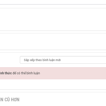
ính thức
để có thể bình luận
IN CŨ HƠN