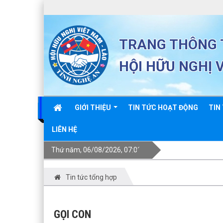
TRANG THÔNG T
HỘI HỮU NGHỊ 
GIỚI THIỆU
TIN TỨC HOẠT ĐỘNG
TIN
LIÊN HỆ
Thứ năm, 06/08/2026, 07:09
Tin tức tổng hợp
GỌI CON