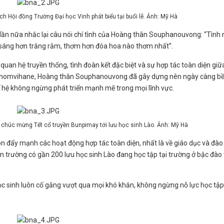
 Hội đồng Trường Đại học Vinh phát biểu tại buổi lễ. Ảnh: Mỹ Hà
lần nữa nhắc lại câu nói chí tình của Hoàng thân Souphanouvong: “Tình 
ả, sáng hơn trăng rằm, thơm hơn đóa hoa nào thơm nhất”.
uan hệ truyền thống, tình đoàn kết đặc biệt và sự hợp tác toàn diện giữ
e Phomvihane, Hoàng thân Souphanouvong đã gây dựng nên ngày càng b
ế hệ không ngừng phát triển mạnh mẽ trong mọi lĩnh vực.
 chúc mừng Tết cổ truyền Bunpimay tới lưu học sinh Lào. Ảnh: Mỹ Hà
n đẩy mạnh các hoạt động hợp tác toàn diện, nhất là về giáo dục và đào 
 trường có gần 200 lưu học sinh Lào đang học tập tại trường ở bậc đào 
ọc sinh luôn cố gắng vượt qua mọi khó khăn, không ngừng nỗ lực học tập