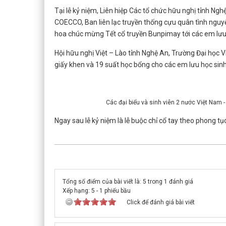
Tại lễ kỷ niệm, Liên hiệp Các tổ chức hữu nghị tỉnh Ngh
COECCO, Ban liên lạc truyền thống cựu quân tình nguy
hoa chúc mừng Tết cổ truyền Bunpimay tới các em lưu 
Hội hữu nghị Việt – Lào tỉnh Nghệ An, Trường Đại học
giấy khen và 19 suất học bổng cho các em lưu học sinh 
Các đại biểu và sinh viên 2 nước Việt Nam 
Ngay sau lễ kỷ niệm là lễ buộc chỉ cổ tay theo phong tụ
Tổng số điểm của bài viết là: 5 trong 1 đánh giá
Xếp hạng:
5
-
1
phiếu bầu
Click để đánh giá bài viết