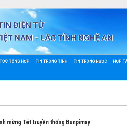
IN ĐIỆN TỬ
VIỆT NAM - LÀO TỈNH NGHỆ AN
 TỨC TỔNG HỢP
TIN TRONG TỈNH
TIN TRONG NƯỚC
HỢP TÁ
Vinh mừng Tết truyền thống Bunpimay