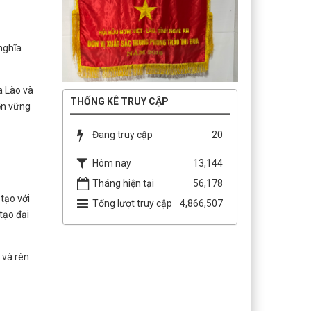
nghĩa
a Lào và
THỐNG KÊ TRUY CẬP
ền vững
Đang truy cập
20
Hôm nay
13,144
Tháng hiện tại
56,178
tạo với
Tổng lượt truy cập
4,866,507
tạo đại
 và rèn