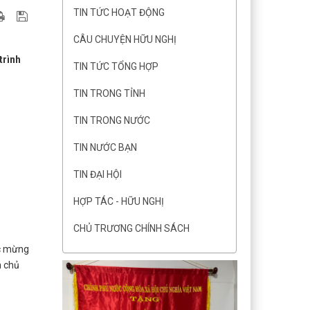
TIN TỨC HOẠT ĐỘNG
CÂU CHUYỆN HỮU NGHỊ
trình
TIN TỨC TỔNG HỢP
TIN TRONG TỈNH
TIN TRONG NƯỚC
TIN NƯỚC BẠN
TIN ĐẠI HỘI
HỢP TÁC - HỮU NGHỊ
CHỦ TRƯƠNG CHÍNH SÁCH
úc mừng
n chủ