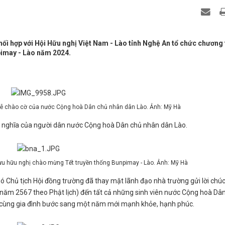
ối hợp với Hội Hữu nghị Việt Nam - Lào tỉnh Nghệ An tổ chức chương 
pimay - Lào năm 2024.
 lễ chào cờ của nước Cộng hoà Dân chủ nhân dân Lào. Ảnh: Mỹ Hà
ý nghĩa của người dân nước Cộng hoà Dân chủ nhân dân Lào.
 lưu hữu nghị chào mừng Tết truyền thống Bunpimay - Lào. Ảnh: Mỹ Hà
hó Chủ tịch Hội đồng trường đã thay mặt lãnh đạo nhà trường gửi lời ch
ăm 2567 theo Phật lịch) đến tất cả những sinh viên nước Cộng hoà Dâ
m cùng gia đình bước sang một năm mới mạnh khỏe, hạnh phúc.