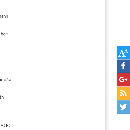
thanh
u học
ản sắc
ên
: Mỹ Hà