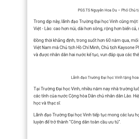
PGS.TS Nguyễn Hoa Du – Phó Chủ tịch
Trong dịp này, lãnh đạo Trường Đại học Vinh cũng một 
Việt - Lào: cao hơn núi, dài hơn sông, rộng hơn biển c
Đồng thời khẳng định, trong suốt hơn 60 năm qua, mối q
Việt Nam mà Chủ tịch Hồ Chí Minh, Chủ tịch Kayson
và được nhân dân hai nước kế tục, vun đắp qua các th
Lãnh đạo Trường Đại học Vinh tặng hoa
Tại Trường Đại học Vinh, nhiều năm nay nhà trường luô
các tỉnh của nước Cộng hòa Dân chủ nhân dân Lào. Hiện
học và thạc sĩ.
Lãnh đạo Trường Đại học Vinh tiếp tục mong các lưu h
luyện để trở thành "Công dân toàn cầu ưu tú".