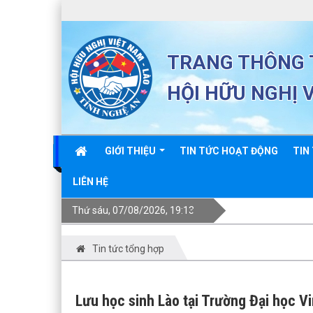
TRANG THÔNG T
HỘI HỮU NGHỊ 
GIỚI THIỆU
TIN TỨC HOẠT ĐỘNG
TIN
LIÊN HỆ
Thứ sáu, 07/08/2026, 19:13
Tin tức tổng hợp
Lưu học sinh Lào tại Trường Đại học 