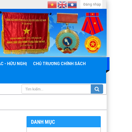
Đăng nhập
C - HỮU NGHỊ
CHỦ TRƯƠNG CHÍNH SÁCH
DANH MỤC