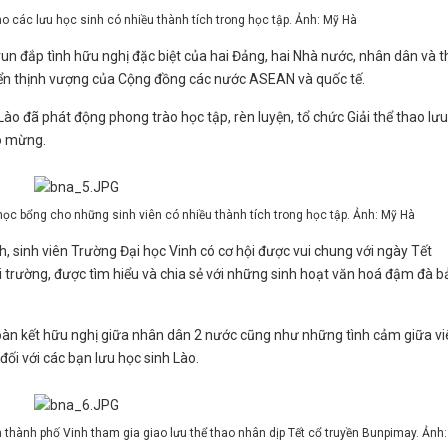
 các lưu học sinh có nhiều thành tích trong học tập. Ảnh: Mỹ Hà
un đắp tình hữu nghị đặc biệt của hai Đảng, hai Nhà nước, nhân dân và 
riển thịnh vượng của Cộng đồng các nước ASEAN và quốc tế.
Lào đã phát động phong trào học tập, rèn luyện, tổ chức Giải thể thao lư
ào mừng.
 học bổng cho những sinh viên có nhiều thành tích trong học tập. Ảnh: Mỹ Hà
h, sinh viên Trường Đại học Vinh có cơ hội được vui chung với ngày Tết
 trường, được tìm hiểu và chia sẻ với những sinh hoạt văn hoá đậm đà b
oàn kết hữu nghị giữa nhân dân 2 nước cũng như những tình cảm giữa vi
đối với các bạn lưu học sinh Lào.
 thành phố Vinh tham gia giao lưu thể thao nhân dịp Tết cổ truyền Bunpimay. Ảnh