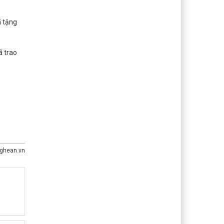
ã tặng
ã trao
ghean.vn