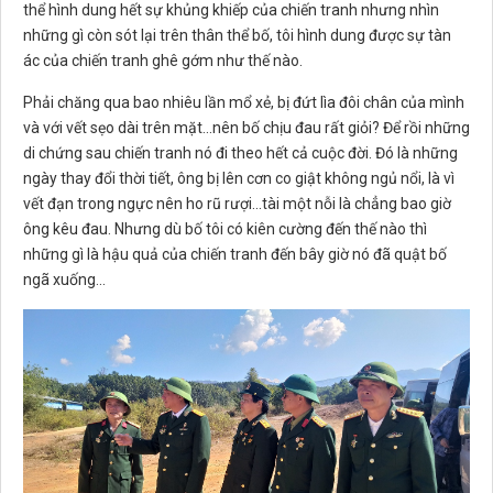
thể hình dung hết sự khủng khiếp của chiến tranh nhưng nhìn
những gì còn sót lại trên thân thể bố, tôi hình dung được sự tàn
ác của chiến tranh ghê gớm như thế nào.
Phải chăng qua bao nhiêu lần mổ xẻ, bị đứt lìa đôi chân của mình
và với vết sẹo dài trên mặt...nên bố chịu đau rất giỏi? Để rồi những
di chứng sau chiến tranh nó đi theo hết cả cuộc đời. Đó là những
ngày thay đổi thời tiết, ông bị lên cơn co giật không ngủ nổi, là vì
vết đạn trong ngực nên ho rũ rượi...tài một nỗi là chẳng bao giờ
ông kêu đau. Nhưng dù bố tôi có kiên cường đến thế nào thì
những gì là hậu quả của chiến tranh đến bây giờ nó đã quật bố
ngã xuống...