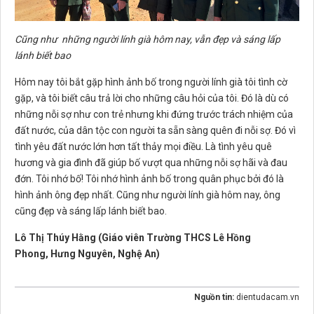
Cũng như những người lính già hôm nay, vẫn đẹp và sáng lấp
lánh biết bao
Hôm nay tôi bắt gặp hình ảnh bố trong người lính già tôi tình cờ
gặp, và tôi biết câu trả lời cho những câu hỏi của tôi. Đó là dù có
những nỗi sợ như con trẻ nhưng khi đứng trước trách nhiệm của
đất nước, của dân tộc con người ta sẵn sàng quên đi nỗi sợ. Đó vì
tình yêu đất nước lớn hơn tất thảy mọi điều. Là tình yêu quê
hương và gia đình đã giúp bố vượt qua những nỗi sợ hãi và đau
đớn. Tôi nhớ bố! Tôi nhớ hình ảnh bố trong quân phục bởi đó là
hình ảnh ông đẹp nhất. Cũng như người lính già hôm nay, ông
cũng đẹp và sáng lấp lánh biết bao.
Lô Thị Thúy Hằng (Giáo viên Trường THCS Lê Hồng
Phong, Hưng Nguyên, Nghệ An)
Nguồn tin:
dientudacam.vn