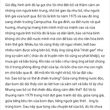
Giờ đây, hình ảnh đó lại gợi cho tôi nhớ đến bố và thầm cảm ơn
những con người kiên trung, nhỏ bé gan dạ như bố, như người
lính già vừa lướt qua. Bố tôi là lính từ năm 1975 và sau đó ông
sang chiến trường Campuchia. Xa gia đình, xa đất nước và quê
hương, nhưng lại mang trên mình một sứ mệnh cao cả của
những người lính trẻ hồi đó là bảo vệ dân lành, bảo vệ hòa bình
không chỉ cho đất nước mình mà còn để bảo vệ cho nền hòa bình
trên thế giới. Nhiều lúc tôi cũng thấy rất ngạc nhiên, biết bao
nhiêu năm được sống bên bố, thấy ông cũng khá “nhát gan” như
ông sợ sấm sét ( chắc do di truyền nên tôi cũng sợ phát khiếp), sợ
mưa gió và bão bùng. Khi nào có bão i như rằng ông sẽ bắt chúng
tôi ở trong phòng đóng chặt cửa lại, rồi bốn cha con mẹ con ngồi
im chờ bão qua đi.. để mỗi khi tôi nghĩ về bố, tôi lại đặt câu
hỏi: Sao bố lại có thể đi chiến trường? Giữa rừng thiêng nước độc,
đạn bom dữ dội thấy còn ác liệt hơn cả sấm sét và bão tố ấy chứ.
Nhưng sao bố có thể chiến đấu dũng cảm đến thế? Bố tôi bị
thương năm 1979 trong một đợt giao tranh dữ dội, giữa rừng già,
giữa tiếng kêu rên của bom đạn, tiếng người gào thét... ông bị
trúng bom. Sau này qua từng câu chuyện kể của bố, dù tôi chưa