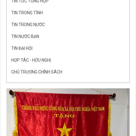
TIN TỨC TỔNG HỢP
TIN TRONG TỈNH
TIN TRONG NƯỚC
TIN NƯỚC BẠN
TIN ĐẠI HỘI
HỢP TÁC - HỮU NGHỊ
CHỦ TRƯƠNG CHÍNH SÁCH