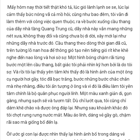
Mấy hôm nay thời tiết thật khó tả, lúc gió lành lạnh se se, lúc lại
cảm thấy bức nóng vã cả mồ hôi; cũng như bao đêm, tôi vẫn đi
làm thêm với công việc quen thuộc; ra về bước xuống cầu thang
của dãy nhà tầng Quang Trung cũ, dãy nhà này vẫn mang những
nét xưa, không thay đổi và cũng chưa bị di dời, xây mới lại như
những dãy nhà trước đó. Cầu thang theo dòng thời gian đã cũ,
trên tường lỗ nan hoa để thông gió tạo nên tiếng gió rít khe khẽ
nghe đến nao lòng và hơi sờ sợ. Một hình bóng chậm rãi từng
bước một lên cầu thang, bất giác tôi phải nhìn kỹ hơn bởi là do tôi
sợ. Và rồi tôi lại thấy yên tâm khi thấy đó là hình ảnh của một ông
cụ người hơi gầy, tóc đã bạc trắng, bước những bước chắc chắn
mà nhẹ nhàng, điều tôi ấn tượng ở ông và vì đó là điều làm tôi yên
tâm chính là bộ quân phục người lính. Một màu xanh giản di, gọn
gàng, nhưng sạch sẽ và tươm tất. Dù chỉ lướt qua, tôi cũng chỉ
dám khẽ chào và được ông đáp lại. Nhưng sau khoảnh khắc đó
tôi chợt rưng rưng nước mắt. Màu áo lính, dáng vẻ gầy gò, chậm
rãi sao mà giống bố đến lạ.
Ôi! ước gì con lại được nhìn thấy lại hình ảnh bố trong dáng vẻ