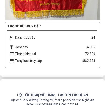
THỐNG KÊ TRUY CẬP
Đang truy cập
24
Hôm nay
4,586
Tháng hiện tại
72,329
Tổng lượt truy cập
4,882,658
HỘI HỮU NGHỊ VIỆT NAM - LÀO TỈNH NGHỆ AN
Địa chỉ: Số 6, đường Trường thi, thành phố Vinh, tỉnh Nghệ An
Điện thoại: 02383844502; 0913272214.