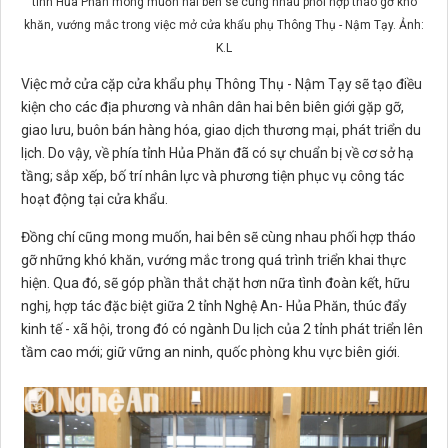
tỉnh Hủa Phăn mong muốn hai bên sẽ cùng nhau phối hợp tháo gỡ khó
khăn, vướng mắc trong việc mở cửa khẩu phụ Thông Thụ - Nậm Tạy. Ảnh:
K.L
Việc mở cửa cặp cửa khẩu phụ Thông Thụ - Nậm Tạy sẽ tạo điều
kiện cho các địa phương và nhân dân hai bên biên giới gặp gỡ,
giao lưu, buôn bán hàng hóa, giao dịch thương mại, phát triển du
lịch. Do vậy, về phía tỉnh Hủa Phăn đã có sự chuẩn bị về cơ sở hạ
tầng; sắp xếp, bố trí nhân lực và phương tiện phục vụ công tác
hoạt động tại cửa khẩu.
Đồng chí cũng mong muốn, hai bên sẽ cùng nhau phối hợp tháo
gỡ những khó khăn, vướng mắc trong quá trình triển khai thực
hiện. Qua đó, sẽ góp phần thắt chặt hơn nữa tình đoàn kết, hữu
nghị, hợp tác đặc biệt giữa 2 tỉnh Nghệ An- Hủa Phăn, thúc đẩy
kinh tế - xã hội, trong đó có ngành Du lịch của 2 tỉnh phát triển lên
tầm cao mới; giữ vững an ninh, quốc phòng khu vực biên giới.