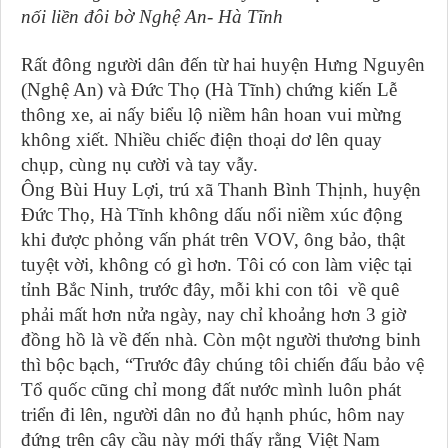
nối liền đôi bờ Nghệ An- Hà Tĩnh
Rất đông người dân đến từ hai huyện Hưng Nguyên
(Nghệ An) và Đức Thọ (Hà Tĩnh) chứng kiến Lễ
thông xe, ai nấy biểu lộ niềm hân hoan vui mừng
không xiết. Nhiều chiếc điện thoại dơ lên quay
chụp, cùng nụ cười và tay vẫy.
Ông Bùi Huy Lợi, trú xã Thanh Bình Thịnh, huyện
Đức Thọ, Hà Tĩnh không dấu nổi niềm xúc động
khi được phỏng vấn phát trên VOV, ông bảo, thật
tuyệt vời, không có gì hơn. Tôi có con làm việc tại
tỉnh Bắc Ninh, trước đây, mỗi khi con tôi về quê
phải mất hơn nửa ngày, nay chỉ khoảng hơn 3 giờ
đồng hồ là về đến nhà. Còn một người thương binh
thì bộc bạch, “Trước đây chúng tôi chiến đấu bảo vệ
Tổ quốc cũng chỉ mong đất nước mình luôn phát
triển đi lên, người dân no đủ hạnh phúc, hôm nay
đứng trên cây cầu này mới thấy rằng Việt Nam