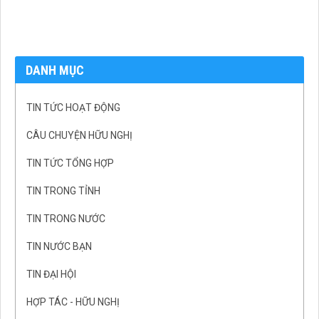
DANH MỤC
TIN TỨC HOẠT ĐỘNG
CÂU CHUYỆN HỮU NGHỊ
TIN TỨC TỔNG HỢP
TIN TRONG TỈNH
TIN TRONG NƯỚC
TIN NƯỚC BẠN
TIN ĐẠI HỘI
HỢP TÁC - HỮU NGHỊ