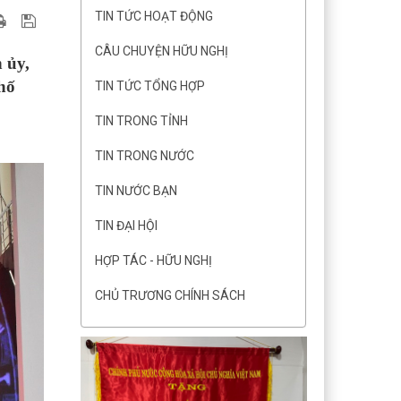
TIN TỨC HOẠT ĐỘNG
CÂU CHUYỆN HỮU NGHỊ
 ủy,
hố
TIN TỨC TỔNG HỢP
TIN TRONG TỈNH
TIN TRONG NƯỚC
TIN NƯỚC BẠN
TIN ĐẠI HỘI
HỢP TÁC - HỮU NGHỊ
CHỦ TRƯƠNG CHÍNH SÁCH