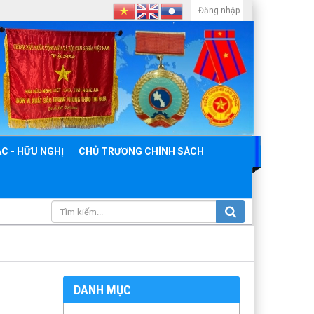
Đăng nhập
C - HỮU NGHỊ
CHỦ TRƯƠNG CHÍNH SÁCH
DANH MỤC