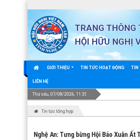
TRANG THÔNG T
HỘI HỮU NGHỊ 
GIỚI THIỆU
TIN TỨC HOẠT ĐỘNG
TIN
LIÊN HỆ
Thứ sáu, 07/08/2026, 11:35
Tin tức tổng hợp
Nghệ An: Tưng bừng Hội Báo Xuân Ất 