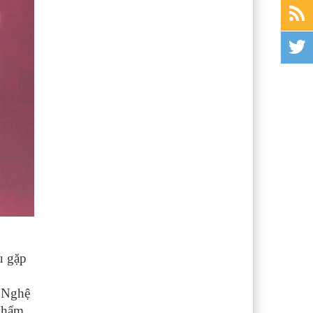
u gặp
í Nghệ
 phẩm