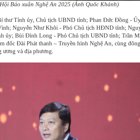
ra Hội Báo xuân Nghệ An 2025 (Ảnh Quốc Khánh)
í thư Tỉnh ủy, Chủ tịch UBND tỉnh; Phan Đức Đồng - Ủy
 Vinh; Nguyễn Như Khôi - Phó Chủ tịch HĐND tỉnh; Ngu
nh ủy; Bùi Đình Long - Phó Chủ tịch UBND tỉnh; Trần M
m đốc Đài Phát thanh – Truyền hình Nghệ An, cùng đôn
ng ương và địa phương.