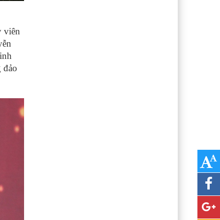
 viên
yễn
inh
g đảo