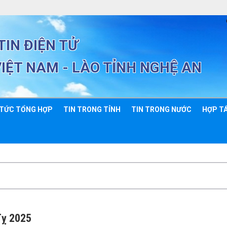
IN ĐIỆN TỬ
VIỆT NAM - LÀO TỈNH NGHỆ AN
 TỨC TỔNG HỢP
TIN TRONG TỈNH
TIN TRONG NƯỚC
HỢP TÁ
Tỵ 2025