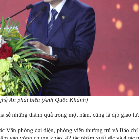
ghệ An phát biểu (Ảnh Quốc Khánh)
ia sẻ những thành quả trong một năm, cũng là dịp giao lư
các Văn phòng đại diện, phóng viên thường trú và Báo ch
hẩm vào vòng chung khảo, 42 tác phẩm xuất sắc và 4 tác