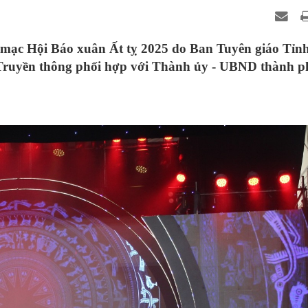
 mạc Hội Báo xuân Ất tỵ 2025 do Ban Tuyên giáo Tỉnh
Truyền thông phối hợp với Thành ủy - UBND thành p