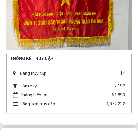
THỐNG KÊ TRUY CẬP
Đang truy cập
14
Hôm nay
2,192
Tháng hiện tại
61,893
Tổng lượt truy cập
4,872,222