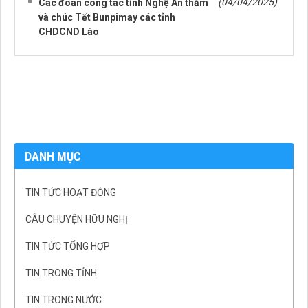
(04/04/2025)
Các đoàn công tác tỉnh Nghệ An thăm
và chúc Tết Bunpimay các tỉnh
CHDCND Lào
DANH MỤC
TIN TỨC HOẠT ĐỘNG
CÂU CHUYỆN HỮU NGHỊ
TIN TỨC TỔNG HỢP
TIN TRONG TỈNH
TIN TRONG NƯỚC