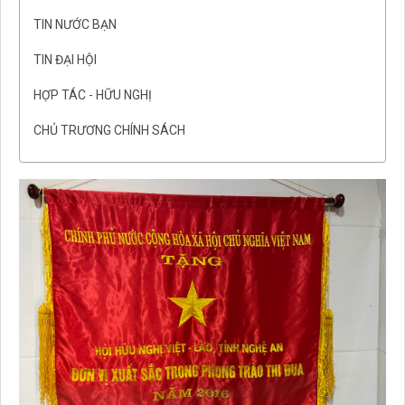
TIN NƯỚC BẠN
TIN ĐẠI HỘI
HỢP TÁC - HỮU NGHỊ
CHỦ TRƯƠNG CHÍNH SÁCH