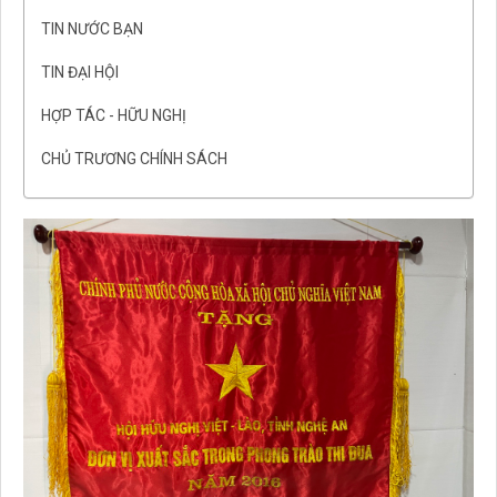
TIN NƯỚC BẠN
TIN ĐẠI HỘI
HỢP TÁC - HỮU NGHỊ
CHỦ TRƯƠNG CHÍNH SÁCH