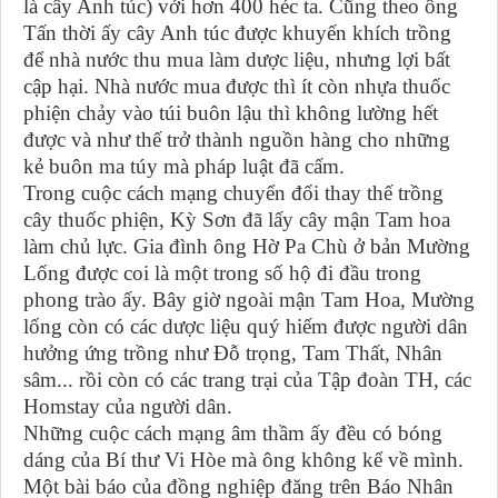
là cây Anh túc) với hơn 400 héc ta. Cũng theo ông
Tấn thời ấy cây Anh túc được khuyến khích trồng
để nhà nước thu mua làm dược liệu, nhưng lợi bất
cập hại. Nhà nước mua được thì ít còn nhựa thuốc
phiện chảy vào túi buôn lậu thì không lường hết
được và như thế trở thành nguồn hàng cho những
kẻ buôn ma túy mà pháp luật đã cấm.
Trong cuộc cách mạng chuyển đổi thay thế trồng
cây thuốc phiện, Kỳ Sơn đã lấy cây mận Tam hoa
làm chủ lực. Gia đình ông Hờ Pa Chù ở bản Mường
Lống được coi là một trong số hộ đi đầu trong
phong trào ấy. Bây giờ ngoài mận Tam Hoa, Mường
lống còn có các dược liệu quý hiếm được người dân
hưởng ứng trồng như Đỗ trọng, Tam Thất, Nhân
sâm... rồi còn có các trang trại của Tập đoàn TH, các
Homstay của người dân.
Những cuộc cách mạng âm thầm ấy đều có bóng
dáng của Bí thư Vi Hòe mà ông không kể về mình.
Một bài báo của đồng nghiệp đăng trên Báo Nhân