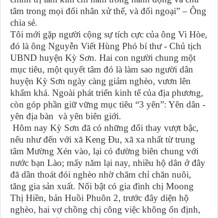
tâm trong mọi đối nhân xử thế, và đối ngoại” – Ông
chia sẻ.
Tôi mới gặp người cộng sự tích cực của ông Vi Hòe,
đó là ông Nguyễn Viết Hùng Phó bí thư - Chủ tịch
UBND huyện Kỳ Sơn. Hai con người chung một
mục tiêu, một quyết tâm đó là làm sao người dân
huyện Kỳ Sơn ngày càng giảm nghèo, vươn lên
khấm khá. Ngoài phát triển kinh tế của địa phương,
còn góp phần giữ vững mục tiêu “3 yên”: Yên dân -
yên địa bàn và yên biên giới.
Hôm nay Kỳ Sơn đã có những đổi thay vượt bậc,
nếu như đến với xã Keng Đu, xã xa nhất từ trung
tâm Mường Xén vào, lại có đường biên chung với
nước bạn Lào; mấy năm lại nay, nhiều hộ dân ở đây
đã dần thoát đói nghèo nhờ chăm chỉ chăn nuôi,
tăng gia sản xuất. Nổi bật có gia đình chị Moong
Thị Hiền, bản Huồi Phuôn 2, trước đây diện hộ
nghèo, hai vợ chồng chị công việc không ổn định,