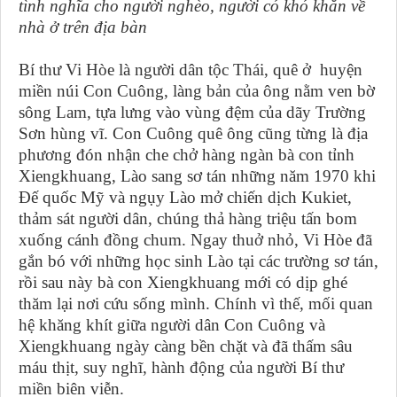
tình nghĩa cho người nghèo, người có khó khăn về
nhà ở trên địa bàn
Bí thư Vi Hòe là người dân tộc Thái, quê ở huyện
miền núi Con Cuông, làng bản của ông nằm ven bờ
sông Lam, tựa lưng vào vùng đệm của dãy Trường
Sơn hùng vĩ. Con Cuông quê ông cũng từng là địa
phương đón nhận che chở hàng ngàn bà con tỉnh
Xiengkhuang, Lào sang sơ tán những năm 1970 khi
Đế quốc Mỹ và ngụy Lào mở chiến dịch Kukiet,
thảm sát người dân, chúng thả hàng triệu tấn bom
xuống cánh đồng chum. Ngay thuở nhỏ, Vi Hòe đã
gắn bó với những học sinh Lào tại các trường sơ tán,
rồi sau này bà con Xiengkhuang mới có dịp ghé
thăm lại nơi cứu sống mình. Chính vì thế, mối quan
hệ khăng khít giữa người dân Con Cuông và
Xiengkhuang ngày càng bền chặt và đã thấm sâu
máu thịt, suy nghĩ, hành động của người Bí thư
miền biên viễn.