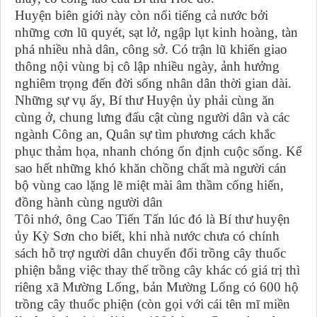
Huyện biên giới này còn nổi tiếng cả nước bởi
những cơn lũ quyét, sạt lở, ngập lụt kinh hoàng, tàn
phá nhiều nhà dân, công sở. Có trận lũ khiến giao
thông nội vùng bị cô lập nhiều ngày, ảnh hưởng
nghiêm trọng đến đời sống nhân dân thời gian dài.
Những sự vụ ấy, Bí thư Huyện ủy phải cùng ăn
cùng ở, chung lưng đấu cật cùng người dân và các
ngành Công an, Quân sự tìm phương cách khắc
phục thảm họa, nhanh chóng ổn định cuộc sống. Kể
sao hết những khó khăn chồng chất mà người cán
bộ vùng cao lặng lẽ miệt mài âm thầm cống hiến,
đồng hành cùng người dân
Tôi nhớ, ông Cao Tiến Tấn lúc đó là Bí thư huyện
ủy Kỳ Sơn cho biết, khi nhà nước chưa có chính
sách hỗ trợ người dân chuyển đổi trồng cây thuốc
phiện bằng việc thay thế trồng cây khác có giá trị thì
riêng xã Mường Lống, bản Mường Lống có 600 hộ
trồng cây thuốc phiện (còn gọi với cái tên mĩ miền