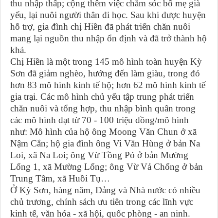
thu nhập thấp; cộng thêm việc chăm sóc bố mẹ già
yếu, lại nuôi người thân đi học. Sau khi được huyện
hỗ trợ, gia đình chị Hiền đã phát triển chăn nuôi
mang lại nguồn thu nhập ổn định và đã trở thành hộ
khá.
Chị Hiền là một trong 145 mô hình toàn huyện Kỳ
Sơn đã giảm nghèo, hướng đến làm giàu, trong đó
hơn 83 mô hình kinh tế hộ; hơn 62 mô hình kinh tế
gia trại. Các mô hình chủ yếu tập trung phát triển
chăn nuôi và tổng hợp, thu nhập bình quân trong
các mô hình đạt từ 70 - 100 triệu đồng/mô hình
như: Mô hình của hộ ông Moong Văn Chun ở xã
Nậm Cắn; hộ gia đình ông Vi Văn Hùng ở bản Na
Loi, xã Na Loi; ông Vừ Tồng Pó ở bản Mường
Lống 1, xã Mường Lống; ông Vừ Vả Chống ở bản
Trung Tâm, xã Huồi Tụ…
Ở Kỳ Sơn, hàng năm, Đảng và Nhà nước có nhiều
chủ trương, chính sách ưu tiên trong các lĩnh vực
kinh tế, văn hóa - xã hội, quốc phòng - an ninh.