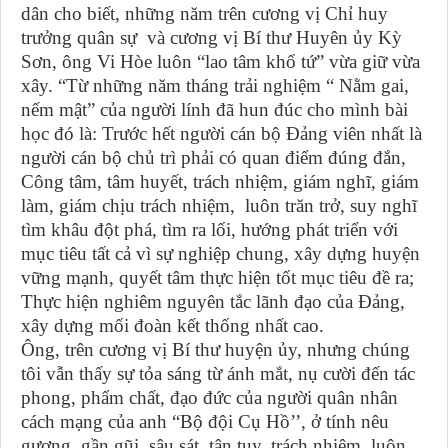
dân cho biết, những năm trên cương vị Chỉ huy
trưởng quân sự và cương vị Bí thư Huyên ủy Kỳ
Sơn, ông Vi Hòe luôn “lao tâm khổ tứ” vừa giữ vừa
xây. “Từ những năm tháng trải nghiệm “ Nằm gai,
nếm mật” của người lính đã hun đúc cho mình bài
học đó là: Trước hết người cán bộ Đảng viên nhất là
người cán bộ chủ trì phải có quan điểm đúng đắn,
Công tâm, tâm huyết, trách nhiệm, giám nghĩ, giám
làm, giám chịu trách nhiệm, luôn trăn trở, suy nghĩ
tìm khâu đột phá, tìm ra lối, hướng phát triển với
mục tiêu tất cả vì sự nghiệp chung, xây dựng huyện
vững mạnh, quyết tâm thực hiện tốt mục tiêu đề ra;
Thực hiện nghiêm nguyên tắc lãnh đạo của Đảng,
xây dựng mối đoàn kết thống nhất cao.
Ông, trên cương vị Bí thư huyện ủy, nhưng chúng
tôi vẫn thấy sự tỏa sáng từ ánh mắt, nụ cười đến tác
phong, phẩm chất, đạo đức của người quân nhân
cách mạng của anh “Bộ đội Cụ Hồ’’, ở tính nêu
gương, gần gũi, sâu sát, tận tụy, trách nhiệm, luôn