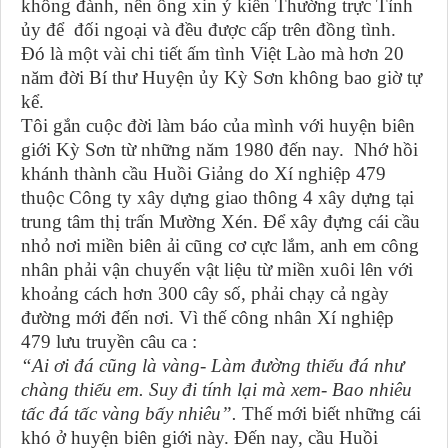
không đành, nên ông xin ý kiến Thường trực Tỉnh
ủy để đối ngoại và đều được cấp trên đồng tình.
Đó là một vài chi tiết ấm tình Việt Lào mà hơn 20
năm đời Bí thư Huyện ủy Kỳ Sơn không bao giờ tự
kể.
Tôi gắn cuộc đời làm báo của mình với huyện biên
giới Kỳ Sơn từ những năm 1980 đến nay. Nhớ hồi
khánh thành cầu Huồi Giảng do Xí nghiệp 479
thuộc Công ty xây dựng giao thông 4 xây dựng tại
trung tâm thị trấn Mường Xén. Để xây đựng cái cầu
nhỏ nơi miền biên ải cũng cơ cực lắm, anh em công
nhân phải vận chuyển vật liệu từ miền xuôi lên với
khoảng cách hơn 300 cây số, phải chạy cả ngày
đường mới đến nơi. Vì thế công nhân Xí nghiệp
479 lưu truyền câu ca :
“Ai ơi đá cũng là vàng- Làm đường thiếu đá như
chàng thiếu em. Suy đi tính lại mà xem- Bao nhiêu
tấc đá tấc vàng bấy nhiêu”.
Thế mới biết những cái
khó ở huyện biên giới này. Đến nay, cầu Huồi