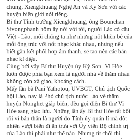
chung, Xiengkhuang Nghệ An và Kỳ Sơn với các
huyện biên giới nói riêng.
Bí thư Tỉnh trưởng Xiengkhuang, ông Bounchan
Sivongphanh hôm ấy nói với tôi, người Lào có câu
Việt - Lào, mỗi chúng ta như những nốt khèn bè của
mỗi ống trúc với nốt nhạc khác nhau, nhưng nếu
biết gắn kết phối hợp âm thanh, sẽ tạo nên các bản
nhạc kì diệu.
Cũng bởi vậy Bí thư Huyện ủy Kỳ Sơn -Vi Hòe
luôn được phía bạn xem là người nhà về thăm nhau
không còn xã giao, khoảng cách.
Mấy lần bà Pani Yathotou, UVBCT, Chủ tịch Quốc
hội Lào, nay là Phó chủ tịch nước Lào về thăm
huyện Nonghet giáp biên, đều gọi điện Bí thư Vi
Hòe sang giao lưu. Những lần ấy Bí thư Hòe rất bối
rối vì bản thân là người do Tỉnh ủy quản lí mà đột
nhiên vượt biên đi ăn trưa với Ủy viên Bộ chính trị
của Lào thì phải như thế nào. Nhưng từ chối thì