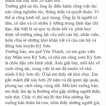
mảnh đất này hơn 20 năm đời.
Trường ghé tai tôi, ông ấy điều hành công việc lúc
nào cũng nghiêm túc, thẳng thắn và quyết đoán. Vì
thế ai cũng kính nể, quý trọng. Ông ấy là người có
tâm, có tầm và có nhiều ý tưởng trong lãnh đạo chỉ
đạo, đặc biệt là sự quy tụ đoàn kết và phát huy
được sở trường năng lực của mỗi cán bộ, nhân viên,
luôn chia sẻ những khó khăn vất vả của cán bộ và
đồng bào huyện Kỳ Sơn.
Trường bảo, em quê Yên Thành, vợ em giáo viên
dạy Mầm non Kỳ Sơn, cả nhà em cũng xem Kỳ Sơn
là chốn đậu yên bình nhất. Anh giãi bày, mỗi khi về
xuôi công tác, xong việc là em đã muốn về nhà
mình ở Kỳ Sơn rồi. Ở lại em thấy rất khó chịu. Em
gắn mảnh đất này hơn 20 năm và đã quen tập quán,
phong tục cách sống vùng đất. Mỗi khi xuống bản,
em thấy ấm áp lạ thường như gặp những người thân,
ruột thịt. Chắc vì thế mà Bí thư Hòe những lần
xuống bản thăm bà con, nhìn thấy những người già,