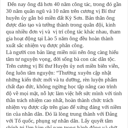
Đến nay ông đã hơn 40 năm công tác, trong đó gần
30 năm quân ngũ và 10 năm trên cương vị Bí thư
huyên ủy gắn bó miền đất Kỳ Sơn. Bản thân ông
được đào tạo và tưởng thành trong quân đội, kinh
qua nhiều đơn vị và vị trí công tác khác nhau, tham
gia hoạt động tại Lào 5 năm ông đều hoàn thành
xuất sắc nhiệm vụ được phân công.
Là người con bản làng miền núi nên ông càng hiểu
tâm tư nguyện vọng, đời sống bà con các dân tộc.
Trên cương vị Bí thư Huyện ủy nơi miền biên viễn,
ông luôn tâm nguyện: “Thường xuyên cập nhật
những kiến thức mới và tu dưỡng, rèn luyện phẩm
chất đạo đức, không ngừng học tập nâng cao trình
độ về mọi mặt, nỗ lực làm việc hết sức mình với tinh
thần trách nhiệm cao nhất, hoàn thành chức trách
nhiệm vụ được cấp trên giao để xứng đáng với niềm
tin của nhân dân. Đó là lòng trung thành với Đảng
với Tổ quốc, phụng sự nhân dân. Lấy quyết tâm
chính trị làm kim chỉ nam trong hành động và chữ