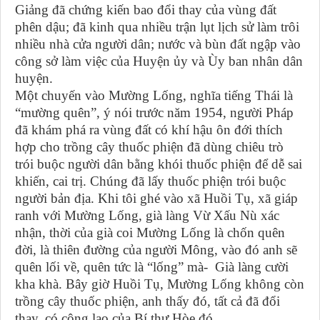
Giảng đã chứng kiến bao đổi thay của vùng đất
phên dậu; đã kinh qua nhiều trận lụt lịch sử làm trôi
nhiều nhà cửa người dân; nước và bùn đất ngập vào
công sở làm việc của Huyện ủy và Ùy ban nhân dân
huyện.
Một chuyến vào Mường Lống, nghĩa tiếng Thái là
“mường quên”, ý nói trước năm 1954, người Pháp
đã khám phá ra vùng đất có khí hậu ôn đới thích
hợp cho trồng cây thuốc phiện đã dùng chiêu trò
trói buộc người dân bằng khói thuốc phiện để dễ sai
khiến, cai trị. Chúng đã lấy thuốc phiện trói buộc
người bản địa. Khi tôi ghé vào xã Huồi Tụ, xã giáp
ranh với Mường Lống, già làng Vừ Xấu Nù xác
nhận, thời của già coi Mường Lống là chốn quên
đời, là thiên đường của người Mông, vào đó anh sẽ
quên lối về, quên tức là “lống” mà- Già làng cười
kha khà. Bây giờ Huồi Tụ, Mường Lống không còn
trồng cây thuốc phiện, anh thấy đó, tất cả đã đổi
thay, có công lao của Bí thư Hòe đó.