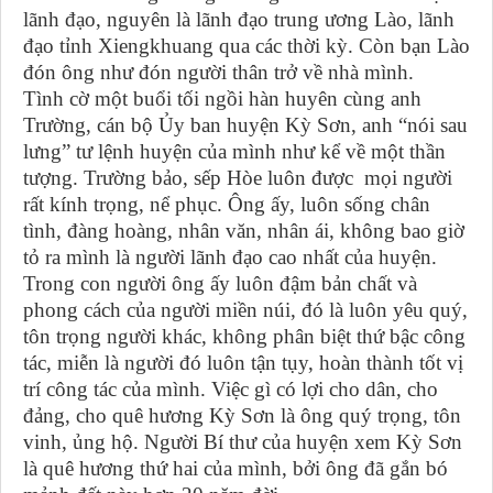
lãnh đạo, nguyên là lãnh đạo trung ương Lào, lãnh
đạo tỉnh Xiengkhuang qua các thời kỳ. Còn bạn Lào
đón ông như đón người thân trở về nhà mình.
Tình cờ một buổi tối ngồi hàn huyên cùng anh
Trường, cán bộ Ủy ban huyện Kỳ Sơn, anh “nói sau
lưng” tư lệnh huyện của mình như kể về một thần
tượng. Trường bảo, sếp Hòe luôn được mọi người
rất kính trọng, nể phục. Ông ấy, luôn sống chân
tình, đàng hoàng, nhân văn, nhân ái, không bao giờ
tỏ ra mình là người lãnh đạo cao nhất của huyện.
Trong con người ông ấy luôn đậm bản chất và
phong cách của người miền núi, đó là luôn yêu quý,
tôn trọng người khác, không phân biệt thứ bậc công
tác, miễn là người đó luôn tận tụy, hoàn thành tốt vị
trí công tác của mình. Việc gì có lợi cho dân, cho
đảng, cho quê hương Kỳ Sơn là ông quý trọng, tôn
vinh, ủng hộ. Người Bí thư của huyện xem Kỳ Sơn
là quê hương thứ hai của mình, bởi ông đã gắn bó