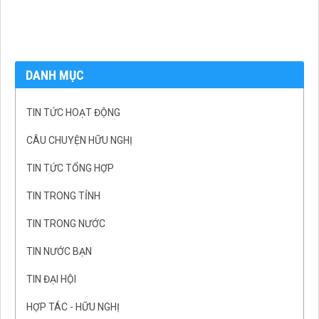
DANH MỤC
TIN TỨC HOẠT ĐỘNG
CÂU CHUYỆN HỮU NGHỊ
TIN TỨC TỔNG HỢP
TIN TRONG TỈNH
TIN TRONG NƯỚC
TIN NƯỚC BẠN
TIN ĐẠI HỘI
HỢP TÁC - HỮU NGHỊ