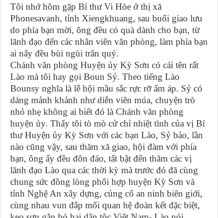
Tôi nhớ hôm gặp Bí thư Vi Hòe ở thị xã
Phonesavanh, tỉnh Xiengkhuang, sau buổi giao lưu
do phía bạn mời, ông đều có quà dành cho bạn, từ
lãnh đạo đến các nhân viên văn phòng, làm phía bạn
ai nấy đều bùi ngùi trân quý.
Chánh văn phòng Huyện ủy Kỳ Sơn có cái tên rất
Lào mà tôi hay gọi Boun Sỷ. Theo tiếng Lào
Bounsy nghĩa là lễ hội mầu sắc rực rỡ ấm áp. Sỷ có
dáng mảnh khảnh như diễn viên múa, chuyện trò
nhỏ nhẹ không ai biết đó là Chánh văn phòng
huyện ủy. Thấy tôi tò mò cử chỉ nhiệt tình của vị Bí
thư Huyện ủy Kỳ Sơn với các bạn Lào, Sỷ bảo, lần
nào cũng vậy, sau thăm xã giao, hội đàm với phía
bạn, ông ấy đều đôn đáo, tất bật đến thăm các vị
lãnh đạo Lào qua các thời kỳ mà trước đó đã cùng
chung sức đồng lòng phối hợp huyện Kỳ Sơn và
tỉnh Nghệ An xây dựng, củng cố an ninh biên giới,
cùng nhau vun đắp mối quan hệ đoàn kết đặc biệt,
keo sơn gắn bó hai dân tộc Việt Nam- Lào nói