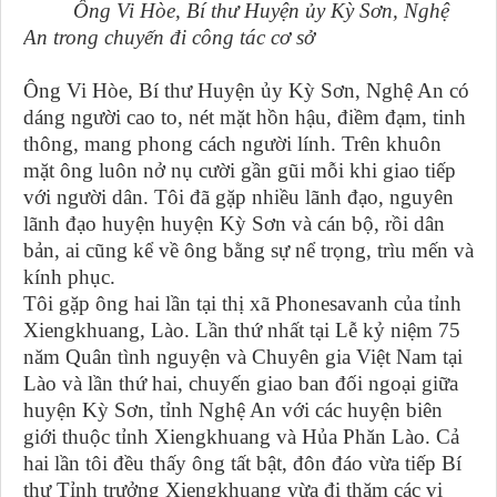
Ông Vi Hòe, Bí thư Huyện ủy Kỳ Sơn, Nghệ
An trong chuyến đi công tác cơ sở
Ông Vi Hòe, Bí thư Huyện ủy Kỳ Sơn, Nghệ An có
dáng người cao to, nét mặt hồn hậu, điềm đạm, tinh
thông, mang phong cách người lính. Trên khuôn
mặt ông luôn nở nụ cười gần gũi mỗi khi giao tiếp
với người dân. Tôi đã gặp nhiều lãnh đạo, nguyên
lãnh đạo huyện huyện Kỳ Sơn và cán bộ, rồi dân
bản, ai cũng kể về ông bằng sự nể trọng, trìu mến và
kính phục.
Tôi gặp ông hai lần tại thị xã Phonesavanh của tỉnh
Xiengkhuang, Lào. Lần thứ nhất tại Lễ kỷ niệm 75
năm Quân tình nguyện và Chuyên gia Việt Nam tại
Lào và lần thứ hai, chuyến giao ban đối ngoại giữa
huyện Kỳ Sơn, tỉnh Nghệ An với các huyện biên
giới thuộc tỉnh Xiengkhuang và Hủa Phăn Lào. Cả
hai lần tôi đều thấy ông tất bật, đôn đáo vừa tiếp Bí
thư Tỉnh trưởng Xiengkhuang vừa đi thăm các vị