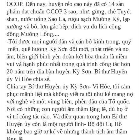
OCOP. Đến nay, huyện rẻo cao này đã có 14 sản
phẩm đạt chuẩn OCOP 3 sao, như: gừng, chè Tuyết
shan, nước uống Sao La, rượu sạch Mường Kỳ, lạp
xưởng và bò, lợn gác bếp; dịch vụ du lịch cộng
đồng Mường Lống,...
-Tôi được mọi người dân và cán bộ kính trọng, quý
mến, quê hương Kỳ Sơn đổi mới, phát triển và no
ấm, biên giới bình yên đoàn kết hòa thuận là niềm
vui và hạnh phúc nhất trong quá trình công tác hơn
20 năm trên địa bàn huyện Kỳ Sơn. Bí thư Huyện
ủy Vi Hòe chia sẻ.
Chia tay Bí thư Huyện ủy Kỳ Sơn- Vi Hòe, tôi cảm
phục mãnh liệt mà không viết ra tôi như kẻ mang nợ
với nghề về một vùng biên, phên dậu của Tổ quốc.
Nơi có những con người âm thầm lặng lẽ, dù họ ở
vị trí công tác nào. Và điều quan trọng hơn Bí thư
Huyện ủy còn là một người lính- Bộ đội Cụ Hồ
không bao giờ tự kể về những thành tích âm thầm
lặng lẽ.