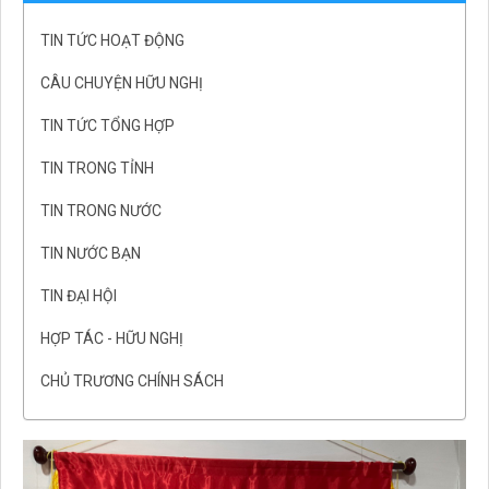
TIN TỨC HOẠT ĐỘNG
CÂU CHUYỆN HỮU NGHỊ
TIN TỨC TỔNG HỢP
TIN TRONG TỈNH
TIN TRONG NƯỚC
TIN NƯỚC BẠN
TIN ĐẠI HỘI
HỢP TÁC - HỮU NGHỊ
CHỦ TRƯƠNG CHÍNH SÁCH