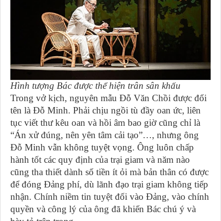
Hình tượng Bác được thể hiện trân sân khấu
Trong vở kịch, nguyên mẫu Đỗ Văn Chồi được đổi
tên là Đỗ Minh. Phải chịu ngồi tù đầy oan ức, liên
tục viết thư kêu oan và hồi âm bao giờ cũng chỉ là
“Án xử đúng, nên yên tâm cải tạo”…, nhưng ông
Đỗ Minh vẫn không tuyệt vọng. Ông luôn chấp
hành tốt các quy định của trại giam và năm nào
cũng tha thiết dành số tiền ít ỏi mà bản thân có được
để đóng Đảng phí, dù lãnh đạo trại giam không tiếp
nhận. Chính niềm tin tuyệt đối vào Đảng, vào chính
quyền và công lý của ông đã khiến Bác chú ý và