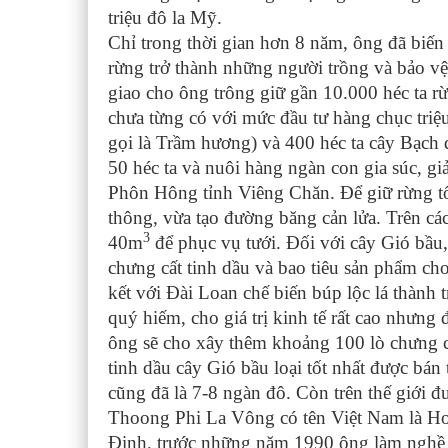
triệu đô la Mỹ.
Chỉ trong thời gian hơn 8 năm, ông đã biến 
rừng trở thành những người trồng và bảo vệ
giao cho ông trông giữ gần 10.000 héc ta r
chưa từng có với mức đầu tư hàng chục triệ
gọi là Trầm hương) và 400 héc ta cây Bạch
50 héc ta và nuôi hàng ngàn con gia súc, g
Phôn Hông tỉnh Viêng Chăn. Để giữ rừng tố
thông, vừa tạo đường băng cản lửa. Trên các
3
40m
để phục vụ tưới. Đối với cây Gió bầu,
chưng cất tinh dầu và bao tiêu sản phẩm cho
kết với Đài Loan chế biến búp lộc lá thành 
quý hiếm, cho giá trị kinh tế rất cao nhưn
ông sẽ cho xây thêm khoảng 100 lò chưng cất
tinh dầu cây Gió bầu loại tốt nhất được bán
cũng đã là 7-8 ngàn đô. Còn trên thế giới đư
Thoong Phi La Vông có tên Việt Nam là Ho
Định, trước những năm 1990 ông làm nghề cắ