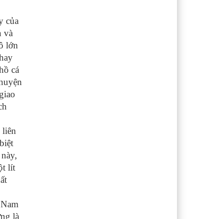
y của
n và
ô lớn
 hay
hồ cá
 huyện
giao
ch
ò
 liên
biệt
 này,
 lít
ất
ở Nam
ng là