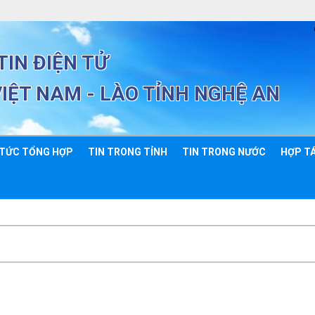
IN ĐIỆN TỬ
VIỆT NAM - LÀO TỈNH NGHỆ AN
 TỨC TỔNG HỢP
TIN TRONG TỈNH
TIN TRONG NƯỚC
HỢP TÁ