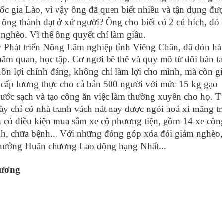
uốc gia Lào, vì vậy ông đã quen biết nhiều và tận dụng đư
 ông thành đạt ở xứ người? Ông cho biết có 2 cú hích, đó 
 nghèo. Vì thế ông quyết chí làm giầu.
ty Phát triển Nông Lâm nghiệp tỉnh Viêng Chăn, đã đón h
hăm quan, học tập. Cơ ngơi bề thế và quy mô từ đôi bàn t
n lợi chính đáng, không chỉ làm lợi cho mình, mà còn g
cấp lương thực cho cả bản 500 người với mức 15 kg gạo
nước sạch và tạo công ăn việc làm thường xuyên cho họ. 
 chỉ có nhà tranh vách nát nay được ngói hoá xi măng trị
on có điều kiện mua sắm xe cộ phương tiện, gồm 14 xe côn
ành, chữa bệnh... Với những đóng góp xóa đói giảm nghèo
thưởng Huân chương Lao động hạng Nhất...
hương