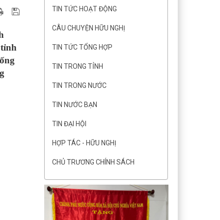
TIN TỨC HOẠT ĐỘNG
CÂU CHUYỆN HỮU NGHỊ
h
tỉnh
TIN TỨC TỔNG HỢP
hống
TIN TRONG TỈNH
g
TIN TRONG NƯỚC
TIN NƯỚC BẠN
TIN ĐẠI HỘI
HỢP TÁC - HỮU NGHỊ
CHỦ TRƯƠNG CHÍNH SÁCH