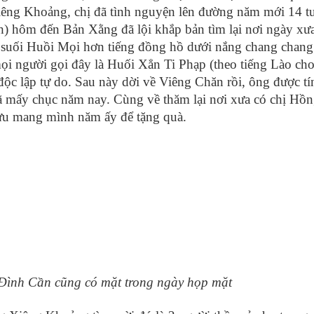
êng Khoảng, chị đã tình nguyện lên đường năm mới 14 tu
 hôm đến Bản Xằng đã lội khắp bản tìm lại nơi ngày xưa
n suối Huồi Mọi hơn tiếng đồng hồ dưới nắng chang chan
mọi người gọi đây là Huối Xẳn Ti Phạp (theo tiếng Lào ch
c lập tự do. Sau này dời về Viêng Chăn rồi, ông được tí
mấy chục năm nay. Cùng về thăm lại nơi xưa có chị Hồn
cưu mang mình năm ấy để tặng quà.
 Đình Cần
cũng có mặt trong ngày họp mặt