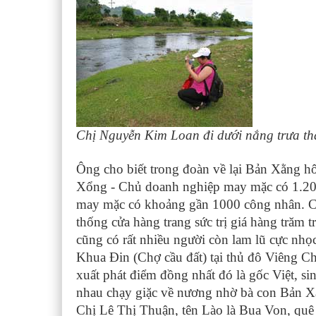
Chị Nguyễn Kim Loan đi dưới nắng trưa th
Ông cho biết trong đoàn về lại Bản Xằng h
Xổng - Chủ doanh nghiệp may mặc có 1.20
may mặc có khoảng gần 1000 công nhân. Có
thống cửa hàng trang sức trị giá hàng trăm t
cũng có rất nhiều người còn lam lũ cực nhọ
Khua Đin (Chợ cầu đất) tại thủ đô Viêng C
xuất phát điểm đồng nhất đó là gốc Việt, s
nhau chạy giặc về nương nhờ bà con Bản X
Chị Lê Thị Thuận, tên Lào là Bua Von, qu