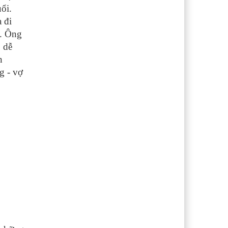
ổi.
 đi
g. Ông
o dễ
n
g - vợ