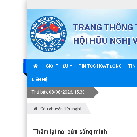
TRANG THÔNG T
HỘI HỮU NGHỊ 
GIỚI THIỆU
TIN TỨC HOẠT ĐỘNG
TIN
LIÊN HỆ
Thứ bảy, 08/08/2026, 15:30
Câu chuyện Hữu nghị
Thăm lại nơi cứu sống mình