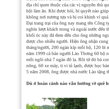
địa chỉ quen thuộc của các vị nguyên thủ q
hội làm ăn. Khi được hỏi, bí quyết nào giúp
không nơi nương tựa và bị coi khinh vì quá
Đại trang trại của ông nay mang tên Công 
nghìn lượt khách trong và ngoài nước đến t
khối óc này đã đem đến cho ông những nguồ
được cho nhiều người. Hiện ông nhận cung 
tháng/người, 200 ngàn kíp mỗi hộ, 120 lít 
năm 1999 cả bản người Lào Thơng 60 hộ này
mỗi ngôi nhà 7 ngàn đô la. Rồi từ đó bà c
nông, 60 xe máy, ti vi tủ lạnh, được học h
5 năm 2008, ông được nhà nước Lào tặng 
Dù ở hoàn cảnh nào vẫn hướng về quê 