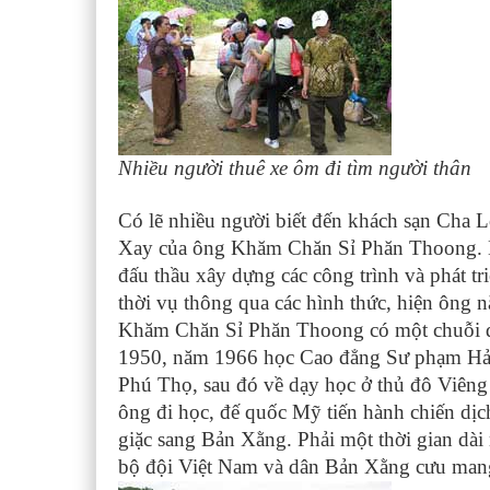
Nhiều người thuê xe ôm đi tìm người thân
Có lẽ nhiều người biết đến khách sạn Cha 
Xay của ông Khăm Chăn Sỉ Phăn Thoong. Ng
đấu thầu xây dựng các công trình và phát t
thời vụ thông qua các hình thức, hiện ông n
Khăm Chăn Sỉ Phăn Thoong có một chuỗi đờ
1950, năm 1966 học Cao đẳng Sư phạm Hải 
Phú Thọ, sau đó về dạy học ở thủ đô Viêng
ông đi học, đế quốc Mỹ tiến hành chiến dịch
giặc sang Bản Xằng. Phải một thời gian dài 
bộ đội Việt Nam và dân Bản Xằng cưu mang