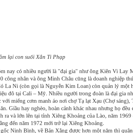
ăm lại con suối Xẳn Ti Phạp
ôm nay có nhiều người là "đại gia" như ông Kiên Vi Lay M
0 công nhân và ông Minh Châu cũng là doanh nghiệp thứ
 La Ni (còn gọi là Nguyễn Kim Loan) còn quản lý một 
riệu đô tại Cali – Mỹ. Nhiều người trong đoàn là đại gia 
c với miếng cơm manh áo nơi chợ Tạ lạt Xạu (Chợ sáng), T
hăn. Giầu hay nghèo, hoàn cảnh khác nhau nhưng họ đều 
inh ra và lớn lên tại tỉnh Xiêng Khoảng của Lào, năm 1969
ằng đến năm 1972 mới trở lại Xiêng Khoảng.
ê gốc Ninh Bình, về Bản Xằng được hơn một năm thì quân