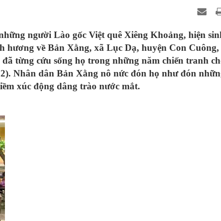
 những người Lào gốc Việt quê Xiêng Khoảng, hiện sin
nh hương về Bản Xằng, xã Lục Dạ, huyện Con Cuông, 
 đã từng cứu sống họ trong những năm chiến tranh c
972). Nhân dân Bản Xằng nô nức đón họ như đón nhữn
niềm xúc động dâng trào nước mắt.