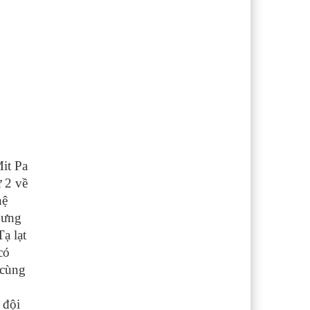
it Pa
 2 về
hệ
nhưng
ạ lạt
có
 cùng
 đội