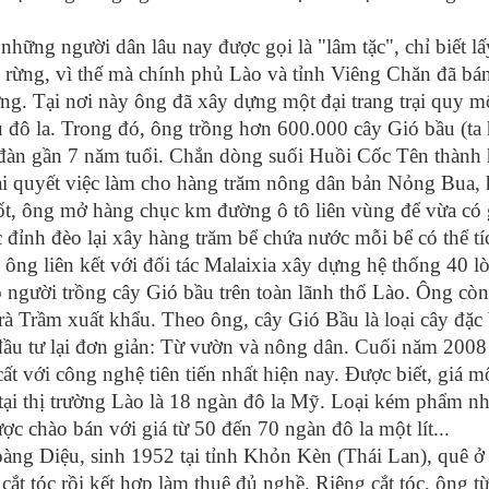
những người dân lâu nay được gọi là "lâm tặc", chỉ biết lấ
 rừng, vì thế mà chính phủ Lào và tỉnh Viêng Chăn đã bá
ừng. Tại nơi này ông đã xây dựng một đại trang trại quy m
u đô la. Trong đó, ông trồng hơn 600.000 cây Gió bầu (ta
 đàn gần 7 năm tuổi. Chắn dòng suối Huồi Cốc Tên thành 
iải quyết việc làm cho hàng trăm nông dân bản Nỏng Bua,
t, ông mở hàng chục km đường ô tô liên vùng để vừa có 
 đỉnh đèo lại xây hàng trăm bể chứa nước mỗi bể có thể tí
 ông liên kết với đối tác Malaixia xây dựng hệ thống 40 l
 người trồng cây Gió bầu trên toàn lãnh thổ Lào. Ông còn
trà Trầm xuất khẩu. Theo ông, cây Gió Bầu là loại cây đặc 
g đầu tư lại đơn giản: Từ vườn và nông dân. Cuối năm 2008
 với công nghệ tiên tiến nhất hiện nay. Được biết, giá một
 tại thị trường Lào là 18 ngàn đô la Mỹ. Loại kém phẩm nh
ợc chào bán với giá từ 50 đến 70 ngàn đô la một lít...
àng Diệu, sinh 1952 tại tỉnh Khỏn Kèn (Thái Lan), quê 
t tóc rồi kết hợp làm thuê đủ nghề. Riêng cắt tóc, ông từ