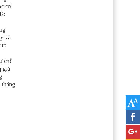
ợc cơ
là:
àng
ay và
iúp
Từ chỗ
 giá
g
, tháng