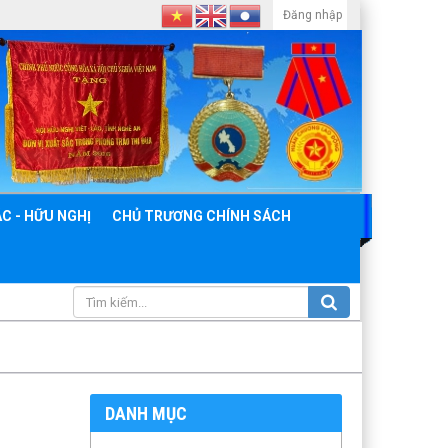
Đăng nhập
C - HỮU NGHỊ
CHỦ TRƯƠNG CHÍNH SÁCH
DANH MỤC