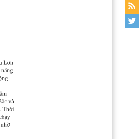
ha Lơn
 năng
động
năm
Bắc và
. Thời
 chạy
m nhờ