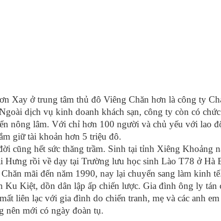
Lơn Xay ở trung tâm thủ đô Viêng Chăn hơn là công ty C
oài dịch vụ kinh doanh khách sạn, công ty còn có chức
riển nông lâm. Với chỉ hơn 100 người và chủ yếu với lao 
ắm giữ tài khoản hơn 5 triệu đô.
i cũng hết sức thăng trầm. Sinh tại tỉnh Xiêng Khoảng 
Hưng rồi về dạy tại Trường lưu học sinh Lào T78 ở Hà 
 Chăn mãi đến năm 1990, nay lại chuyển sang làm kinh tế
 Ku Kiệt, dồn dân lập ấp chiến lược. Gia đình ông ly tán
mất liên lạc với gia đình do chiến tranh, mẹ và các anh e
 nên mới có ngày đoàn tụ.