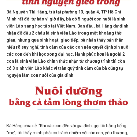
Bà Nguyễn Thị Hằng, trú tại phường 13, quận 4, TP Hồ Chí
Minh rất đỗi tự hào vì giờ đây, bà có 5 người con nuôi là sinh
viên Lào sang học tập tại Việt Nam. Ban đầu, bà Hằng dự định
nhận đỡ đầu 2 cháu là sinh viên Lào trong một khoảng thời
gian, nhưng qua sinh hoạt, giao tiếp, bà nhận thấy bản thân
hiểu rõ suy nghĩ, tình cảm của các con nên quyết định xin nuôi
các con đến khi học xong đại học. Hạnh phúc hơn là ngoài 2
con là sinh viên Lào chính thức nhận từ chương trình thì còn
có 3 sinh viên Lào khác vì trân quý tình cảm của bà cũng tự
nguyện làm con nuôi của gia đình.
Bà Hằng chia sẻ: “Khi các con đến với gia đình, gọi tôi bằng tiếng
“mẹ”, tôi thấy mình phải có trách nhiệm với các con, yêu thương,