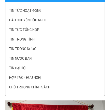
TIN TỨC HOẠT ĐỘNG
CÂU CHUYỆN HỮU NGHỊ
TIN TỨC TỔNG HỢP
TIN TRONG TỈNH
TIN TRONG NƯỚC
TIN NƯỚC BẠN
TIN ĐẠI HỘI
HỢP TÁC - HỮU NGHỊ
CHỦ TRƯƠNG CHÍNH SÁCH