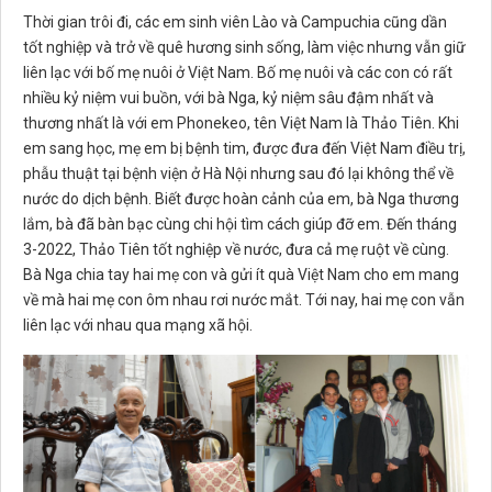
Thời gian trôi đi, các em sinh viên Lào và Campuchia cũng dần
tốt nghiệp và trở về quê hương sinh sống, làm việc nhưng vẫn giữ
liên lạc với bố mẹ nuôi ở Việt Nam. Bố mẹ nuôi và các con có rất
nhiều kỷ niệm vui buồn, với bà Nga, kỷ niệm sâu đậm nhất và
thương nhất là với em Phonekeo, tên Việt Nam là Thảo Tiên. Khi
em sang học, mẹ em bị bệnh tim, được đưa đến Việt Nam điều trị,
phẫu thuật tại bệnh viện ở Hà Nội nhưng sau đó lại không thể về
nước do dịch bệnh. Biết được hoàn cảnh của em, bà Nga thương
lắm, bà đã bàn bạc cùng chi hội tìm cách giúp đỡ em. Đến tháng
3-2022, Thảo Tiên tốt nghiệp về nước, đưa cả mẹ ruột về cùng.
Bà Nga chia tay hai mẹ con và gửi ít quà Việt Nam cho em mang
về mà hai mẹ con ôm nhau rơi nước mắt. Tới nay, hai mẹ con vẫn
liên lạc với nhau qua mạng xã hội.