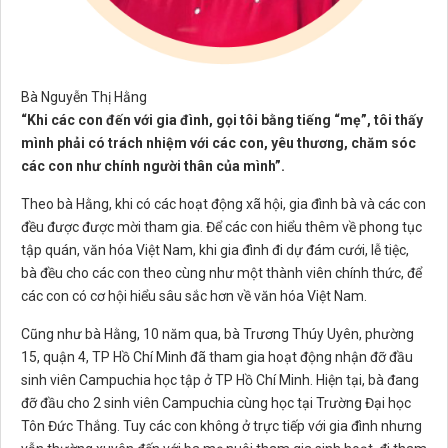
Bà Nguyễn Thị Hằng
“Khi các con đến với gia đình, gọi tôi bằng tiếng “mẹ”, tôi thấy
mình phải có trách nhiệm với các con, yêu thương, chăm sóc
các con như chính người thân của mình”.
Theo bà Hằng, khi có các hoạt động xã hội, gia đình bà và các con
đều được được mời tham gia. Để các con hiểu thêm về phong tục
tập quán, văn hóa Việt Nam, khi gia đình đi dự đám cưới, lễ tiệc,
bà đều cho các con theo cùng như một thành viên chính thức, để
các con có cơ hội hiểu sâu sắc hơn về văn hóa Việt Nam.
Cũng như bà Hằng, 10 năm qua, bà Trương Thúy Uyên, phường
15, quận 4, TP Hồ Chí Minh đã tham gia hoạt động nhận đỡ đầu
sinh viên Campuchia học tập ở TP Hồ Chí Minh. Hiện tại, bà đang
đỡ đầu cho 2 sinh viên Campuchia cùng học tại Trường Đại học
Tôn Đức Thắng. Tuy các con không ở trực tiếp với gia đình nhưng