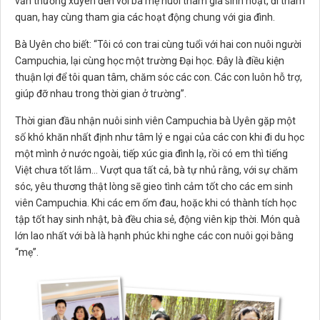
vẫn thường xuyên đến với ba mẹ nuôi tham gia sinh hoạt, đi tham
quan, hay cùng tham gia các hoạt động chung với gia đình.
Bà Uyên cho biết: “Tôi có con trai cùng tuổi với hai con nuôi người
Campuchia, lại cùng học một trường Đại học. Đây là điều kiện
thuận lợi để tôi quan tâm, chăm sóc các con. Các con luôn hỗ trợ,
giúp đỡ nhau trong thời gian ở trường”.
Thời gian đầu nhận nuôi sinh viên Campuchia bà Uyên gặp một
số khó khăn nhất định như tâm lý e ngại của các con khi đi du học
một mình ở nước ngoài, tiếp xúc gia đình lạ, rồi có em thì tiếng
Việt chưa tốt lắm… Vượt qua tất cả, bà tự nhủ rằng, với sự chăm
sóc, yêu thương thật lòng sẽ gieo tình cảm tốt cho các em sinh
viên Campuchia. Khi các em ốm đau, hoặc khi có thành tích học
tập tốt hay sinh nhật, bà đều chia sẻ, động viên kịp thời. Món quà
lớn lao nhất với bà là hạnh phúc khi nghe các con nuôi gọi bằng
“mẹ”.