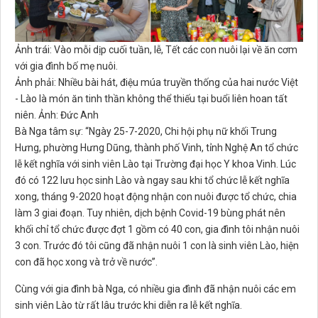
Ảnh trái: Vào mỗi dịp cuối tuần, lễ, Tết các con nuôi lại về ăn cơm
với gia đình bố mẹ nuôi.
Ảnh phải: Nhiều bài hát, điệu múa truyền thống của hai nước Việt
- Lào là món ăn tinh thần không thể thiếu tại buổi liên hoan tất
niên. Ảnh: Đức Anh
Bà Nga tâm sự: “Ngày 25-7-2020, Chi hội phụ nữ khối Trung
Hưng, phường Hưng Dũng, thành phố Vinh, tỉnh Nghệ An tổ chức
lễ kết nghĩa với sinh viên Lào tại Trường đại học Y khoa Vinh. Lúc
đó có 122 lưu học sinh Lào và ngay sau khi tổ chức lễ kết nghĩa
xong, tháng 9-2020 hoạt động nhận con nuôi được tổ chức, chia
làm 3 giai đoạn. Tuy nhiên, dịch bệnh Covid-19 bùng phát nên
khối chỉ tổ chức được đợt 1 gồm có 40 con, gia đình tôi nhận nuôi
3 con. Trước đó tôi cũng đã nhận nuôi 1 con là sinh viên Lào, hiện
con đã học xong và trở về nước”.
Cùng với gia đình bà Nga, có nhiều gia đình đã nhận nuôi các em
sinh viên Lào từ rất lâu trước khi diễn ra lễ kết nghĩa.