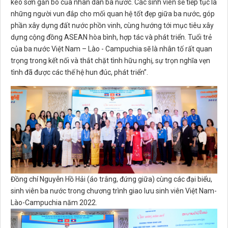
keo sơn gắn bó của nhân dân ba nước. Các sinh viên sẽ tiếp tục là
những người vun đắp cho mối quan hệ tốt đẹp giữa ba nước, góp
phần xây dựng đất nước phồn vinh, cùng hướng tới mục tiêu xây
dựng cộng đồng ASEAN hòa bình, hợp tác và phát triển. Tuổi trẻ
của ba nước Việt Nam – Lào - Campuchia sẽ là nhân tố rất quan
trọng trong kết nối và thắt chặt tình hữu nghị, sự trọn nghĩa vẹn
tình đã được các thế hệ hun đúc, phát triển”.
Đồng chí Nguyễn Hồ Hải (áo trắng, đứng giữa) cùng các đại biểu,
sinh viên ba nước trong chương trình giao lưu sinh viên Việt Nam-
Lào-Campuchia năm 2022.