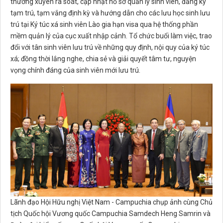
thường xuyên rà soát, cập nhật hồ sơ quản lý sinh viên, đăng ký
tạm trú, tạm vắng định kỳ và hướng dẫn cho các lưu học sinh lưu
trú tại Ký túc xá sinh viên Lào gia hạn visa qua hệ thống phần
mềm quản lý của cục xuất nhập cảnh. Tổ chức buổi làm việc, trao
đổi với tân sinh viên lưu trú về những quy định, nội quy của ký túc
xá; đồng thời lắng nghe, chia sẻ và giải quyết tâm tư, nguyện
vọng chính đáng của sinh viên mới lưu trú.
Lãnh đạo Hội Hữu nghị Việt Nam - Campuchia chụp ảnh cùng Chủ
tịch Quốc hội Vương quốc Campuchia Samdech Heng Samrin và