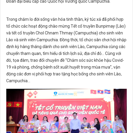
Đoàn đại biểu cấp cao Quốc hội Vương quốc Campuchia.
Trong chăm lo đời sống văn hóa tinh thần, ký túc xá đã phối hợp
tổ chức các hoạt động chào mừng Tết cổ truyền Bunpimay (Lào)
và tết cổ truyền Chol Chnam Thmay (Campuchia) cho sinh viên
Lào và sinh viên Campuchia. Đồng thời, tổ chức sân chơi hội nhập
định kỳ hàng tháng dành cho sinh viên Lào, Campuchia cùng các
chuyến tham quan, tìm hiểu di tích lịch sử, địa chỉ đỏ... Cùng với
đó, tọa đàm, trao đổi chuyên đề “Chăm sóc sức khỏe hậu Covid-
19 và phòng, chống bệnh sốt xuất huyết trong mùa mưa”, vận
động các đơn vị phối hợp trao tặng học bổng cho sinh viên Lào,
Campuchia...