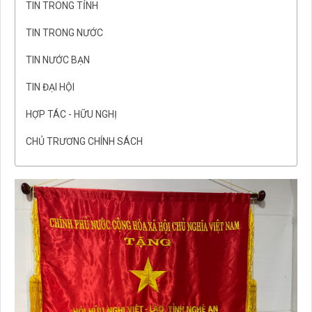
TIN TRONG TỈNH
TIN TRONG NƯỚC
TIN NƯỚC BẠN
TIN ĐẠI HỘI
HỢP TÁC - HỮU NGHỊ
CHỦ TRƯƠNG CHÍNH SÁCH