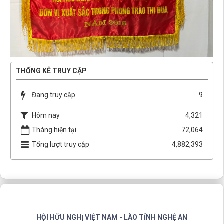
THỐNG KÊ TRUY CẬP
Đang truy cập
9
Hôm nay
4,321
Tháng hiện tại
72,064
Tổng lượt truy cập
4,882,393
HỘI HỮU NGHỊ VIỆT NAM - LÀO TỈNH NGHỆ AN