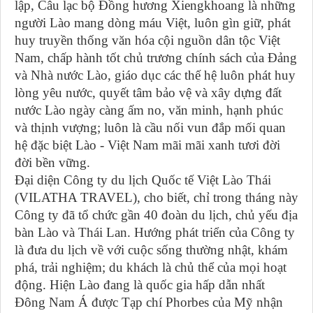
lập, Câu lạc bộ Đồng hương Xiengkhoang là những
người Lào mang dòng máu Việt, luôn gìn giữ, phát
huy truyền thống văn hóa cội nguồn dân tộc Việt
Nam, chấp hành tốt chủ trương chính sách của Đảng
và Nhà nước Lào, giáo dục các thế hệ luôn phát huy
lòng yêu nước, quyết tâm bảo vệ và xây dựng đất
nước Lào ngày càng ấm no, văn minh, hạnh phúc
và thịnh vượng; luôn là cầu nối vun đắp mối quan
hệ đặc biệt Lào - Việt Nam mãi mãi xanh tươi đời
đời bền vững.
Đại diện Công ty du lịch Quốc tế Việt Lào Thái
(VILATHA TRAVEL), cho biết, chỉ trong tháng này
Công ty đã tổ chức gần 40 đoàn du lịch, chủ yếu địa
bàn Lào và Thái Lan. Hướng phát triển của Công ty
là đưa du lịch về với cuộc sống thường nhật, khám
phá, trải nghiệm; du khách là chủ thể của mọi hoạt
động. Hiện Lào đang là quốc gia hấp dẫn nhất
Đông Nam Á được Tạp chí Phorbes của Mỹ nhận