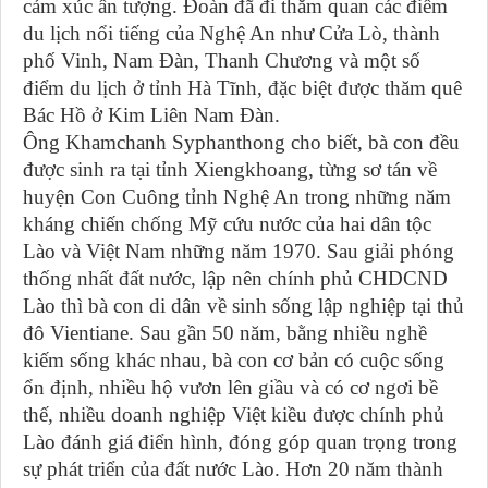
cảm xúc ấn tượng. Đoàn đã đi thăm quan các điểm
du lịch nổi tiếng của Nghệ An như Cửa Lò, thành
phố Vinh, Nam Đàn, Thanh Chương và một số
điểm du lịch ở tỉnh Hà Tĩnh, đặc biệt được thăm quê
Bác Hồ ở Kim Liên Nam Đàn.
Ông Khamchanh Syphanthong cho biết, bà con đều
được sinh ra tại tỉnh Xiengkhoang, từng sơ tán về
huyện Con Cuông tỉnh Nghệ An trong những năm
kháng chiến chống Mỹ cứu nước của hai dân tộc
Lào và Việt Nam những năm 1970. Sau giải phóng
thống nhất đất nước, lập nên chính phủ CHDCND
Lào thì bà con di dân về sinh sống lập nghiệp tại thủ
đô Vientiane. Sau gần 50 năm, bằng nhiều nghề
kiếm sống khác nhau, bà con cơ bản có cuộc sống
ổn định, nhiều hộ vươn lên giầu và có cơ ngơi bề
thế, nhiều doanh nghiệp Việt kiều được chính phủ
Lào đánh giá điển hình, đóng góp quan trọng trong
sự phát triển của đất nước Lào. Hơn 20 năm thành