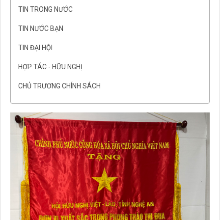
TIN TRONG NƯỚC
TIN NƯỚC BẠN
TIN ĐẠI HỘI
HỢP TÁC - HỮU NGHỊ
CHỦ TRƯƠNG CHÍNH SÁCH