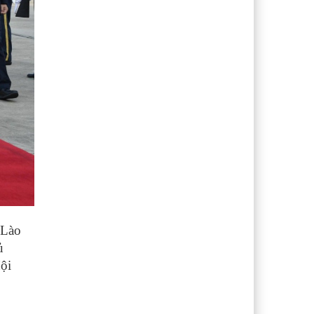
 Lào
ủ
ội