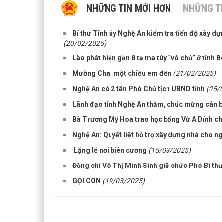
NHỮNG TIN MỚI HƠN
NHỮNG T
Bí thư Tỉnh ủy Nghệ An kiểm tra tiến độ xây d
(20/02/2025)
Lào phát hiện gần 8 tạ ma túy “vô chủ” ở tỉnh 
Mường Chai một chiều em đến
(21/02/2025)
Nghệ An có 2 tân Phó Chủ tịch UBND tỉnh
(25/
Lãnh đạo tỉnh Nghệ An thăm, chúc mừng cán bộ
Bà Trương Mỹ Hoa trao học bổng Vừ A Dính cho
Nghệ An: Quyết liệt hỗ trợ xây dựng nhà cho n
Lặng lẽ nơi biên cương
(15/03/2025)
Đồng chí Võ Thị Minh Sinh giữ chức Phó Bí th
GỌI CON
(19/03/2025)