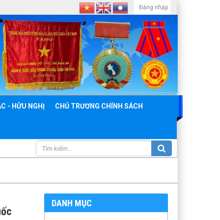
Đăng nhập
C - HỮU NGHỊ
CHỦ TRƯƠNG CHÍNH SÁCH
DANH MỤC
uốc