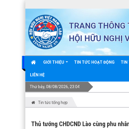
TRANG THÔNG T
HỘI HỮU NGHỊ 
GIỚI THIỆU
TIN TỨC HOẠT ĐỘNG
TIN
LIÊN HỆ
Thứ bảy, 08/08/2026, 23:04
Tin tức tổng hợp
Thủ tướng CHDCND Lào cùng phu nhân 