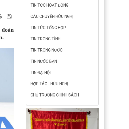
TIN TỨC HOẠT ĐỘNG
CÂU CHUYỆN HỮU NGHỊ
TIN TỨC TỔNG HỢP
à đoàn
n.
TIN TRONG TỈNH
TIN TRONG NƯỚC
TIN NƯỚC BẠN
TIN ĐẠI HỘI
HỢP TÁC - HỮU NGHỊ
CHỦ TRƯƠNG CHÍNH SÁCH