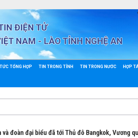
IN ĐIỆN TỬ
VIỆT NAM - LÀO TỈNH NGHỆ AN
 TỨC TỔNG HỢP
TIN TRONG TỈNH
TIN TRONG NƯỚC
HỢP TÁ
và đoàn đại biểu đã tới Thủ đô Bangkok, Vương q