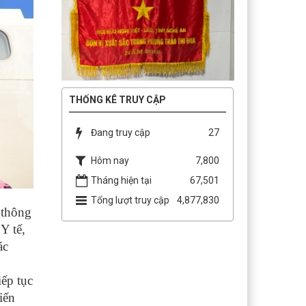
THỐNG KÊ TRUY CẬP
Đang truy cập
27
Hôm nay
7,800
Tháng hiện tại
67,501
Tổng lượt truy cập
4,877,830
 thông
Y tế,
ác
ếp tục
iến