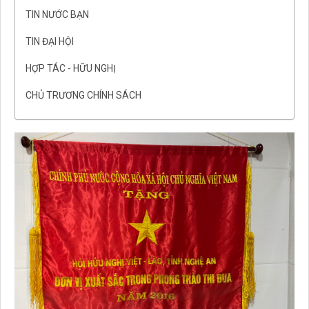
TIN NƯỚC BẠN
TIN ĐẠI HỘI
HỢP TÁC - HỮU NGHỊ
CHỦ TRƯƠNG CHÍNH SÁCH