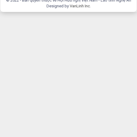
© 2022 - Bản quyền thuộc về Hội Hữu nghị Việt Nam - Lào tỉnh Nghệ An
Designed by
VanLinh Inc
.