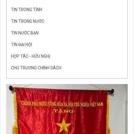
TIN TRONG TỈNH
TIN TRONG NƯỚC
TIN NƯỚC BẠN
TIN ĐẠI HỘI
HỢP TÁC - HỮU NGHỊ
CHỦ TRƯƠNG CHÍNH SÁCH