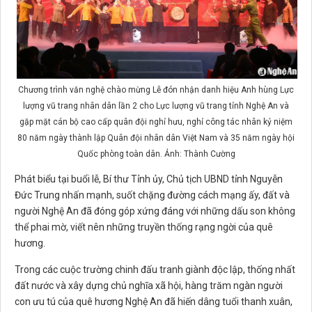
Chương trình văn nghệ chào mừng Lễ đón nhận danh hiệu Anh hùng Lực
lượng vũ trang nhân dân lần 2 cho Lực lượng vũ trang tỉnh Nghệ An và
gặp mặt cán bộ cao cấp quân đội nghỉ hưu, nghỉ công tác nhân kỷ niệm
80 năm ngày thành lập Quân đội nhân dân Việt Nam và 35 năm ngày hội
Quốc phòng toàn dân. Ảnh: Thành Cường
Phát biểu tại buổi lễ, Bí thư Tỉnh ủy, Chủ tịch UBND tỉnh Nguyễn
Đức Trung nhấn mạnh, suốt chặng đường cách mạng ấy, đất và
người Nghệ An đã đóng góp xứng đáng với những dấu son không
thể phai mờ, viết nên những truyền thống rạng ngời của quê
hương.
Trong các cuộc trường chinh đấu tranh giành độc lập, thống nhất
đất nước và xây dựng chủ nghĩa xã hội, hàng trăm ngàn người
con ưu tú của quê hương Nghệ An đã hiến dâng tuổi thanh xuân,