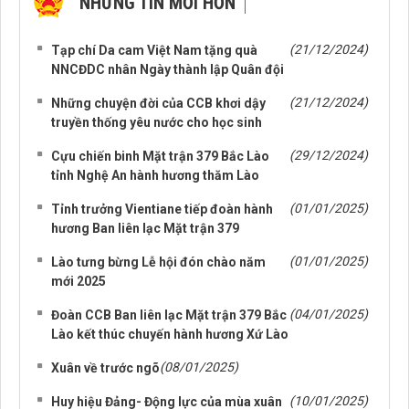
NHỮNG TIN MỚI HƠN
NHỮNG TIN CŨ HƠN
(21/12/2024)
Tạp chí Da cam Việt Nam tặng quà
NNCĐDC nhân Ngày thành lập Quân đội
(21/12/2024)
Những chuyện đời của CCB khơi dậy
truyền thống yêu nước cho học sinh
(29/12/2024)
Cựu chiến binh Mặt trận 379 Bắc Lào
tỉnh Nghệ An hành hương thăm Lào
(01/01/2025)
Tỉnh trưởng Vientiane tiếp đoàn hành
hương Ban liên lạc Mặt trận 379
(01/01/2025)
Lào tưng bừng Lễ hội đón chào năm
mới 2025
(04/01/2025)
Đoàn CCB Ban liên lạc Mặt trận 379 Bắc
Lào kết thúc chuyến hành hương Xứ Lào
(08/01/2025)
Xuân về trước ngõ
(10/01/2025)
Huy hiệu Đảng- Động lực của mùa xuân