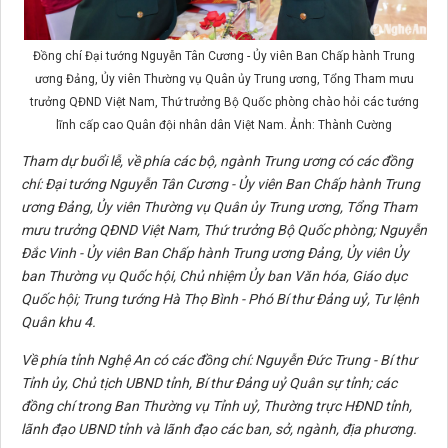
Đồng chí Đại tướng Nguyễn Tân Cương - Ủy viên Ban Chấp hành Trung
ương Đảng, Ủy viên Thường vụ Quân ủy Trung ương, Tổng Tham mưu
trưởng QĐND Việt Nam, Thứ trưởng Bộ Quốc phòng chào hỏi các tướng
lĩnh cấp cao Quân đội nhân dân Việt Nam. Ảnh: Thành Cường
Tham dự buổi lễ, về phía các bộ, ngành Trung ương có các đồng
chí: Đại tướng Nguyễn Tân Cương - Ủy viên Ban Chấp hành Trung
ương Đảng, Ủy viên Thường vụ Quân ủy Trung ương, Tổng Tham
mưu trưởng QĐND Việt Nam, Thứ trưởng Bộ Quốc phòng; Nguyễn
Đắc Vinh - Ủy viên Ban Chấp hành Trung ương Đảng, Ủy viên Ủy
ban Thường vụ Quốc hội, Chủ nhiệm Ủy ban Văn hóa, Giáo dục
Quốc hội; Trung tướng Hà Thọ Bình - Phó Bí thư Đảng uỷ, Tư lệnh
Quân khu 4.
Về phía tỉnh Nghệ An có các đồng chí: Nguyễn Đức Trung - Bí thư
Tỉnh ủy, Chủ tịch UBND tỉnh, Bí thư Đảng uỷ Quân sự tỉnh; các
đồng chí trong Ban Thường vụ Tỉnh uỷ, Thường trực HĐND tỉnh,
lãnh đạo UBND tỉnh và lãnh đạo các ban, sở, ngành, địa phương.