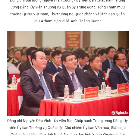
Đồng chí Đại tướng Nguyễn Tân Cương - Ủy viên Ban Chấp hành Trung
ương Đảng, Ủy viên Thường vụ Quân ủy Trung ương, Tổng Tham mưu
trưởng QĐND Việt Nam, Thứ trưởng Bộ Quốc phòng và lãnh đạo Quân
khu 4 tham dự buổi lễ. Ảnh: Thành Cường
Đồng chí Nguyễn Đắc Vinh - Ủy viên Ban Chấp hành Trung ương Đảng, Ủy
viên Ủy ban Thường vụ Quốc hội, Chủ nhiệm Ủy ban Văn hóa, Giáo dục
Quốc hội và lãnh đạo tỉnh Nghệ An, lãnh đạo tỉnh Xiêng Khoảng (Lào)