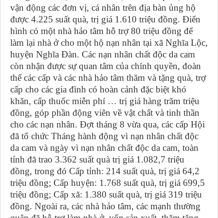
vận động các đơn vị, cá nhân trên địa bàn ủng hộ
được 4.225 suất quà, trị giá 1.610 triệu đồng. Điển
hình có một nhà hảo tâm hỗ trợ 80 triệu đồng để
làm lại nhà ở cho một hộ nạn nhân tại xã Nghĩa Lộc,
huyện Nghĩa Đàn. Các nạn nhân chất độc da cam
còn nhận được sự quan tâm của chính quyền, đoàn
thể các cấp và các nhà hảo tâm thăm và tặng quà, trợ
cấp cho các gia đình có hoàn cảnh đặc biệt khó
khăn, cấp thuốc miễn phí … trị giá hàng trăm triệu
đồng, góp phần động viên về vật chất và tinh thần
cho các nạn nhân. Đợt tháng 8 vừa qua, các cấp Hội
đã tổ chức Tháng hành động vì nạn nhân chất độc
da cam và ngày vì nạn nhân chất độc da cam, toàn
tỉnh đã trao 3.362 suất quà trị giá 1.082,7 triệu
đồng, trong đó Cấp tỉnh: 214 suất quà, trị giá 64,2
triệu đồng; Cấp huyện: 1.768 suất quà, trị giá 699,5
triệu đồng; Cấp xã: 1.380 suất quà, trị giá 319 triệu
đồng. Ngoài ra, các nhà hảo tâm, các mạnh thường
quân đã hỗ trợ làm nhà ở, vốn sản xuất, thăm tặng