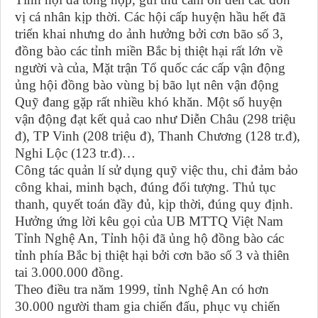
vị cá nhân kịp thời. Các hội cấp huyện hầu hết đã
triển khai nhưng do ảnh hưởng bởi cơn bão số 3,
đồng bào các tỉnh miền Bắc bị thiệt hại rất lớn về
người và của, Mặt trận Tổ quốc các cấp vận động
ủng hội đồng bào vùng bị bão lụt nên vận động
Quỹ đang gặp rất nhiều khó khăn. Một số huyện
vận động đạt kết quả cao như Diễn Châu (298 triệu
đ), TP Vinh (208 triệu đ), Thanh Chương (128 tr.đ),
Nghi Lộc (123 tr.đ)…
Công tác quản lí sử dụng quỹ việc thu, chi đảm bảo
công khai, minh bạch, đúng đối tượng. Thủ tục
thanh, quyết toán đầy đủ, kịp thời, đúng quy định.
Hưởng ứng lời kêu gọi của UB MTTQ Việt Nam
Tỉnh Nghệ An, Tỉnh hội đã ủng hộ đồng bào các
tỉnh phía Bắc bị thiệt hại bởi cơn bão số 3 và thiên
tai 3.000.000 đồng.
Theo điều tra năm 1999, tỉnh Nghệ An có hơn
30.000 người tham gia chiến đấu, phục vụ chiến