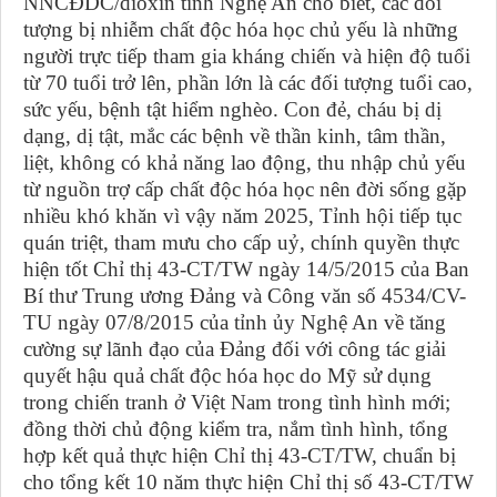
NNCĐDC/dioxin tỉnh Nghệ An cho biết, các đối
tượng bị nhiễm chất độc hóa học chủ yếu là những
người trực tiếp tham gia kháng chiến và hiện độ tuổi
từ 70 tuổi trở lên, phần lớn là các đối tượng tuổi cao,
sức yếu, bệnh tật hiểm nghèo. Con đẻ, cháu bị dị
dạng, dị tật, mắc các bệnh về thần kinh, tâm thần,
liệt, không có khả năng lao động, thu nhập chủ yếu
từ nguồn trợ cấp chất độc hóa học nên đời sống gặp
nhiều khó khăn vì vậy năm 2025, Tỉnh hội tiếp tục
quán triệt, tham mưu cho cấp uỷ, chính quyền thực
hiện tốt Chỉ thị 43-CT/TW ngày 14/5/2015 của Ban
Bí thư Trung ương Đảng và Công văn số 4534/CV-
TU ngày 07/8/2015 của tỉnh ủy Nghệ An về tăng
cường sự lãnh đạo của Đảng đối với công tác giải
quyết hậu quả chất độc hóa học do Mỹ sử dụng
trong chiến tranh ở Việt Nam trong tình hình mới;
đồng thời chủ động kiểm tra, nắm tình hình, tổng
hợp kết quả thực hiện Chỉ thị 43-CT/TW, chuẩn bị
cho tổng kết 10 năm thực hiện Chỉ thị số 43-CT/TW