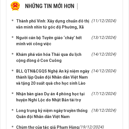
NHỮNG TIN MỚI HƠN
NHỮNG TIN CŨ HƠN
(11/12/2024)
Thành phố Vinh: Xây dựng chuẩn đô thị
văn minh nhìn từ góc độ Phường, Xã
(13/12/2024)
Người cán bộ Tuyên giáo ‘cháy’ hết
mình với công việc
(14/12/2024)
Khám phá văn hóa Thái qua du lịch
cộng đồng ở Con Cuông
(14/12/2024)
BLL QTN&CGQS Nghệ An kỷ niệm ngày
thành lập Quân đội Nhân dân Việt Nam
và tặng 20 suất quà cho học sinh Lào
(17/12/2024)
Nhận bàn giao Dự án 4 phòng học tại
huyện Nghi Lộc do Nhật Bản tài trợ
(18/12/2024)
Long trọng kỷ niệm ngày truyền thống
Quân đội Nhân dân Việt Nam
(19/12/2024)
Chùm thơ của tác giả Phạm Hùng