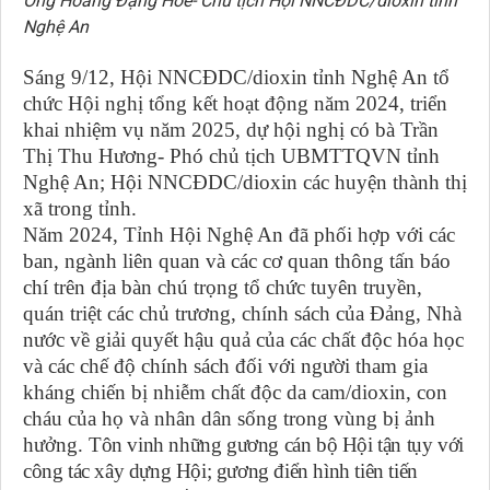
Ông Hoàng Đặng Hòe- Chủ tịch Hội NNCĐDC/dioxin tỉnh
Nghệ An
Sáng 9/12, Hội NNCĐDC/dioxin tỉnh Nghệ An tổ
chức Hội nghị tổng kết hoạt động năm 2024, triển
khai nhiệm vụ năm 2025, dự hội nghị có bà Trần
Thị Thu Hương- Phó chủ tịch UBMTTQVN tỉnh
Nghệ An; Hội NNCĐDC/dioxin các huyện thành thị
xã trong tỉnh.
Năm 2024, Tỉnh Hội Nghệ An đã phối hợp với các
ban, ngành liên quan và các cơ quan thông tấn báo
chí trên địa bàn chú trọng tổ chức tuyên truyền,
quán triệt các chủ trương, chính sách của Đảng, Nhà
nước về giải quyết hậu quả của các chất độc hóa học
và các chế độ chính sách đối với người tham gia
kháng chiến bị nhiễm chất độc da cam/dioxin, con
cháu của họ và nhân dân sống trong vùng bị ảnh
hưởng.
Tôn vinh những gương cán bộ Hội tận tụy với
công tác xây dựng Hội; gương điển hình tiên tiến