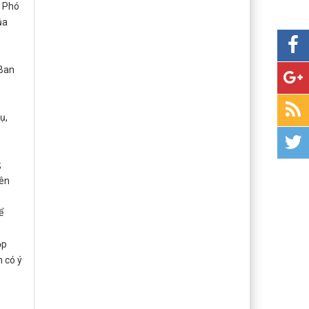
c Phó
ủa
 Ban
ụ,
;
iên
ể
ọp
n có ý