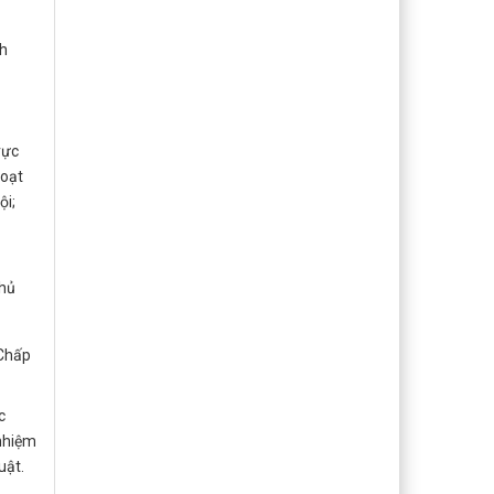
nh
vực
hoạt
ội;
Chủ
 Chấp
c
 nhiệm
uật.