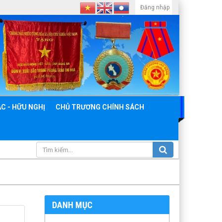
Đăng nhập
C - HỮU NGHỊ
CHỦ TRƯƠNG CHÍNH SÁCH
DANH MỤC