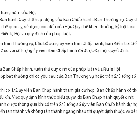
c hàng năm của Hội;
. Ban hành Quy chế hoạt động của Ban Chấp hành, Ban Thường vụ; Quy c
uy chế quản lý, sử dụng con dấu của Hội; Quy chế khen thưởng, kỷ luật; các
 Điều lệ Hội và quy định của pháp luật;
viên Ban Thường vụ, bầu bổ sung ủy viên Ban Chấp hành, Ban Kiểm tra. Số
 so với số lượng ủy viên Ban Chấp hành đã được Đại hội quyết định.
Ban Chấp hành, tuân thủ quy định của pháp luật và Điều lệ Hội;
họp bất thường khi có yêu cầu của Ban Thường vụ hoặc trên 2/3 tổng số
 khi có 1/2 ủy viên Ban Chấp hành tham gia dự họp. Ban Chấp hành có th
ếu kín. Việc quy định hình thức biểu quyết do Ban Chấp hành quyết định;
ành được thông qua khi có trên 2/3 tổng số ủy viên Ban Chấp hành dự h
kiến tán thành và không tán thành ngang nhau thì quyết định thuộc về bê