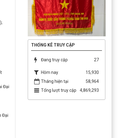
);
THỐNG KÊ TRUY CẬP
Đang truy cập
27
Hôm nay
t
15,930
Tháng hiện tại
58,964
i Đại
Tổng lượt truy cập
4,869,293
o Đại