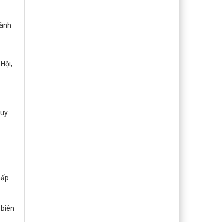
hành
 Hội,
quy
hấp
 biên