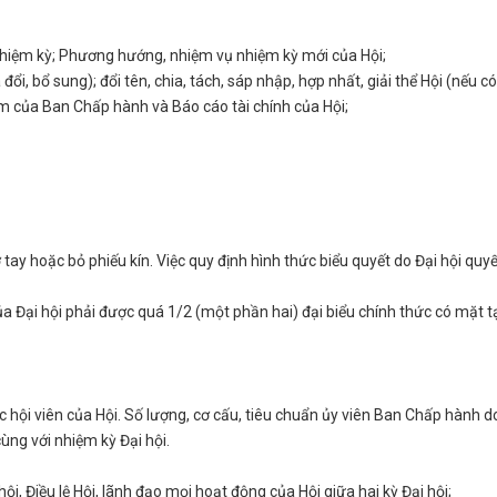
nhiệm kỳ; Phương hướng, nhiệm vụ nhiệm kỳ mới của Hội;
đổi, bổ sung); đổi tên, chia, tách, sáp nhập, hợp nhất, giải thể Hội (nếu có
ểm của Ban Chấp hành và Báo cáo tài chính của Hội;
ơ tay hoặc bỏ phiếu kín. Việc quy định hình thức biểu quyết do Đại hội quyế
ủa Đại hội phải được quá 1/2 (một phần hai) đại biểu chính thức có mặt tạ
 hội viên của Hội. Số lượng, cơ cấu, tiêu chuẩn ủy viên Ban Chấp hành d
ùng với nhiệm kỳ Đại hội.
hội, Điều lệ Hội, lãnh đạo mọi hoạt động của Hội giữa hai kỳ Đại hội;