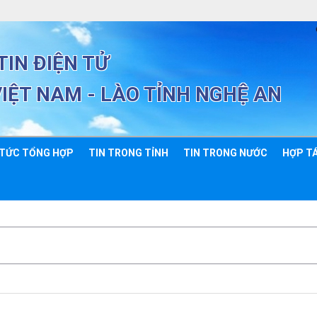
IN ĐIỆN TỬ
VIỆT NAM - LÀO TỈNH NGHỆ AN
 TỨC TỔNG HỢP
TIN TRONG TỈNH
TIN TRONG NƯỚC
HỢP TÁ