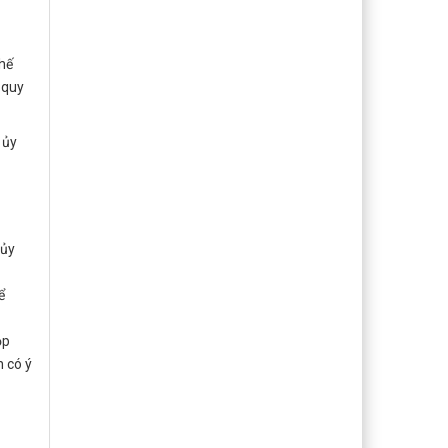
hế
 quy
 ủy
 ủy
ể
ọp
n có ý