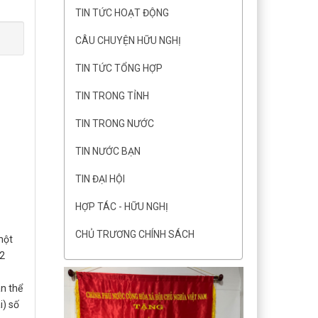
TIN TỨC HOẠT ĐỘNG
CÂU CHUYỆN HỮU NGHỊ
TIN TỨC TỔNG HỢP
TIN TRONG TỈNH
TIN TRONG NƯỚC
TIN NƯỚC BẠN
TIN ĐẠI HỘI
HỢP TÁC - HỮU NGHỊ
CHỦ TRƯƠNG CHÍNH SÁCH
một
/2
àn thể
i) số