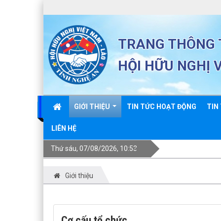
TRANG THÔNG T
HỘI HỮU NGHỊ 
GIỚI THIỆU
TIN TỨC HOẠT ĐỘNG
TIN
LIÊN HỆ
Thứ sáu, 07/08/2026, 10:53
Giới thiệu
Cơ cấu tổ chức