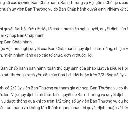
ng số các ủy viên Ban Chấp hành; Ban Thường vụ Hội gồm: Chủ tịch, cá
iêu chuẩn ủy viên Ban Thường vụ do Ban Chấp hành quyết định. Nhiệm kỳ c
ị quyết Đại hội, Điều lệ Hội; tổ chức thực hiện nghị quyết, quyết định của
hai kỳ họp Ban Chấp hành;
 họp Ban Chấp hành;
huộc Hội theo nghị quyết của Ban Chấp hành; quy định chức năng, nhiệm v
, miễn nhiệm lãnh đạo các tổ chức, đơn vị thuộc Hội.
an Chấp hành ban hành, tuân thủ quy định của pháp luật và Điều lệ Hội
p bất thường khi có yêu cầu của Chủ tịch Hội hoặc trên 2/3 tổng số ủy v
 khi có 2/3 ủy viên Ban Thường vụ tham gia dự họp. Ban Thường vụ có th
ếu kín. Việc quy định hình thức biểu quyết do Ban Thường vụ quyết định;
 vụ được thông qua khi có trên 1/2 tổng số ủy viên Ban Thường vụ dự h
kiến tán thành và không tán thành ngang nhau thì quyết định thuộc về bê