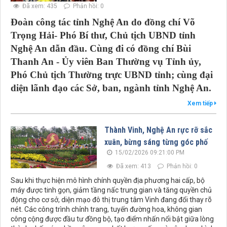
Đã xem: 435
Phản hồi: 0
Đoàn công tác tỉnh Nghệ An do đồng chí Võ
Trọng Hải- Phó Bí thư, Chủ tịch UBND tỉnh
Nghệ An dẫn đầu. Cùng đi có đồng chí Bùi
Thanh An - Ủy viên Ban Thường vụ Tỉnh ủy,
Phó Chủ tịch Thường trực UBND tỉnh; cùng đại
diện lãnh đạo các Sở, ban, ngành tỉnh Nghệ An.
Xem tiếp
Thành Vinh, Nghệ An rực rỡ sắc
xuân, bừng sáng từng góc phố
15/02/2026 09:21:00 PM
Đã xem: 413
Phản hồi: 0
Sau khi thực hiện mô hình chính quyền địa phương hai cấp, bộ
máy được tinh gọn, giảm tầng nấc trung gian và tăng quyền chủ
động cho cơ sở, diện mạo đô thị trung tâm Vinh đang đổi thay rõ
nét. Các công trình chỉnh trang, tuyến đường hoa, không gian
công cộng được đầu tư đồng bộ, tạo điểm nhấn nổi bật giữa lòng