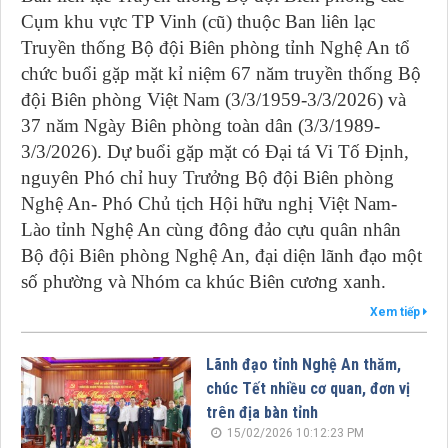
Cụm khu vực TP Vinh (cũ) thuộc Ban liên lạc
Truyền thống Bộ đội Biên phòng tỉnh Nghệ An tổ
chức buổi gặp mặt kỉ niệm 67 năm truyền thống Bộ
đội Biên phòng Việt Nam (3/3/1959-3/3/2026) và
37 năm Ngày Biên phòng toàn dân (3/3/1989-
3/3/2026). Dự buổi gặp mặt có Đại tá Vi Tố Định,
nguyên Phó chỉ huy Trưởng Bộ đội Biên phòng
Nghệ An- Phó Chủ tịch Hội hữu nghị Việt Nam-
Lào tỉnh Nghệ An cùng đông đảo cựu quân nhân
Bộ đội Biên phòng Nghệ An, đại diện lãnh đạo một
số phường và Nhóm ca khúc Biên cương xanh.
Xem tiếp
Lãnh đạo tỉnh Nghệ An thăm,
chúc Tết nhiều cơ quan, đơn vị
trên địa bàn tỉnh
15/02/2026 10:12:23 PM