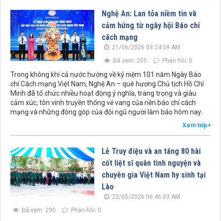
Nghệ An: Lan tỏa niềm tin và
cảm hứng từ ngày hội Báo chí
cách mạng
21/06/2026 03:24:59 AM
Đã xem: 205
Phản hồi: 0
Trong không khí cả nước hướng về kỷ niệm 101 năm Ngày Báo
chí Cách mạng Việt Nam, Nghệ An – quê hương Chủ tịch Hồ Chí
Minh đã tổ chức nhiều hoạt động ý nghĩa, trang trọng và giàu
cảm xúc, tôn vinh truyền thống vẻ vang của nền báo chí cách
mạng và những đóng góp của đội ngũ người làm báo hôm nay.
Xem tiếp
Lễ Truy điệu và an táng 80 hài
cốt liệt sĩ quân tình nguyện và
chuyên gia Việt Nam hy sinh tại
Lào
23/05/2026 06:46:03 AM
Đã xem: 290
Phản hồi: 0