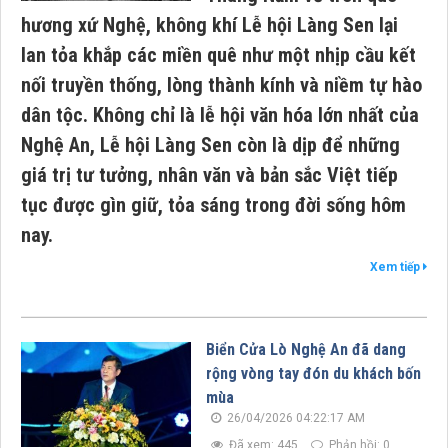
hương xứ Nghệ, không khí Lễ hội Làng Sen lại
lan tỏa khắp các miền quê như một nhịp cầu kết
nối truyền thống, lòng thành kính và niềm tự hào
dân tộc. Không chỉ là lễ hội văn hóa lớn nhất của
Nghệ An, Lễ hội Làng Sen còn là dịp để những
giá trị tư tưởng, nhân văn và bản sắc Việt tiếp
tục được gìn giữ, tỏa sáng trong đời sống hôm
nay.
Xem tiếp
Biển Cửa Lò Nghệ An đã dang
rộng vòng tay đón du khách bốn
mùa
26/04/2026 04:22:17 AM
Đã xem: 445
Phản hồi: 0