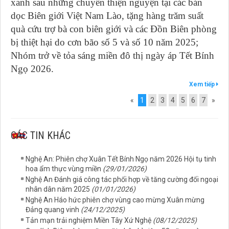
xanh sau những chuyến thiện nguyện tại các bản
dọc Biên giới Việt Nam Lào, tặng hàng trăm suất
quà cứu trợ bà con biên giới và các Đồn Biên phòng
bị thiệt hại do cơn bão số 5 và số 10 năm 2025;
Nhóm trở về tỏa sáng miền đô thị ngày áp Tết Bính
Ngọ 2026.
Xem tiếp
«
1
2
3
4
5
6
7
»
CÁC TIN KHÁC
Nghệ An: Phiên chợ Xuân Tết Bính Ngọ năm 2026 Hội tụ tinh
hoa ẩm thực vùng miền
(29/01/2026)
Nghệ An Đánh giá công tác phối hợp về tăng cường đối ngoại
nhân dân năm 2025
(01/01/2026)
Nghệ An Háo hức phiên chợ vùng cao mừng Xuân mừng
Đảng quang vinh
(24/12/2025)
Tản mạn trải nghiệm Miền Tây Xứ Nghệ
(08/12/2025)