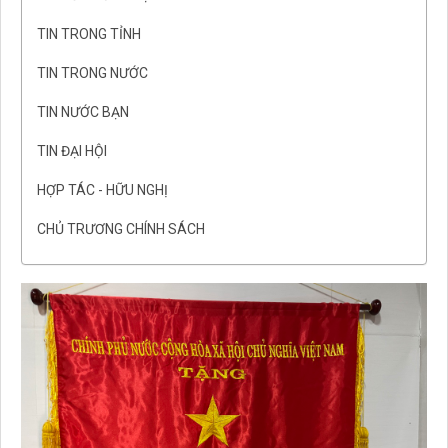
TIN TRONG TỈNH
TIN TRONG NƯỚC
TIN NƯỚC BẠN
TIN ĐẠI HỘI
HỢP TÁC - HỮU NGHỊ
CHỦ TRƯƠNG CHÍNH SÁCH