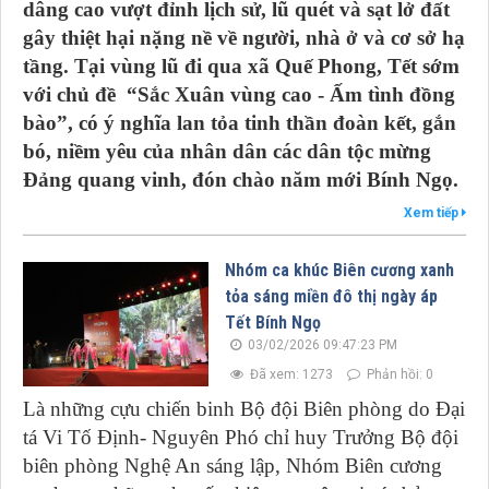
dâng cao vượt đỉnh lịch sử, lũ quét và sạt lở đất
gây thiệt hại nặng nề về người, nhà ở và cơ sở hạ
tầng. Tại vùng lũ đi qua xã Quế Phong, Tết sớm
với chủ đề “Sắc Xuân vùng cao - Ấm tình đồng
bào”, có ý nghĩa lan tỏa tinh thần đoàn kết, gắn
bó, niềm yêu của nhân dân các dân tộc mừng
Đảng quang vinh, đón chào năm mới Bính Ngọ.
Xem tiếp
Nhóm ca khúc Biên cương xanh
tỏa sáng miền đô thị ngày áp
Tết Bính Ngọ
03/02/2026 09:47:23 PM
Đã xem: 1273
Phản hồi: 0
Là những cựu chiến binh Bộ đội Biên phòng do Đại
tá Vi Tố Định- Nguyên Phó chỉ huy Trưởng Bộ đội
biên phòng Nghệ An sáng lập, Nhóm Biên cương