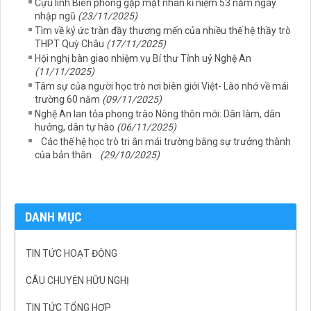
Cựu lính Biên phòng gặp mặt nhân kỉ niệm 53 năm ngày
nhập ngũ
(23/11/2025)
Tìm về ký ức tràn đầy thương mến của nhiều thế hệ thầy trò
THPT Quỳ Châu
(17/11/2025)
Hội nghị bàn giao nhiệm vụ Bí thư Tỉnh uỷ Nghệ An
(11/11/2025)
Tâm sự của người học trò nơi biên giới Việt- Lào nhớ về mái
trường 60 năm
(09/11/2025)
Nghệ An lan tỏa phong trào Nông thôn mới: Dân làm, dân
hưởng, dân tự hào
(06/11/2025)
Các thế hệ học trò tri ân mái trường bằng sự trưởng thành
của bản thân
(29/10/2025)
DANH MỤC
TIN TỨC HOẠT ĐỘNG
CÂU CHUYỆN HỮU NGHỊ
TIN TỨC TỔNG HỢP