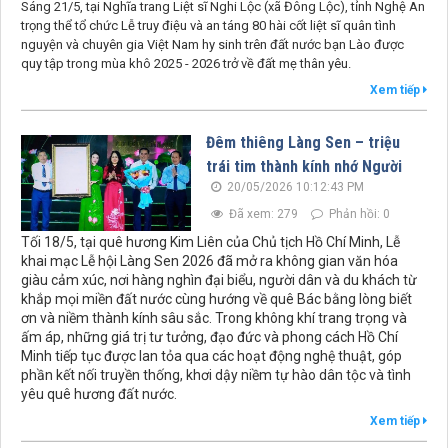
Sáng 21/5, tại Nghĩa trang Liệt sĩ Nghi Lộc (xã Đông Lộc), tỉnh Nghệ An
trọng thể tổ chức Lễ truy điệu và an táng 80 hài cốt liệt sĩ quân tình
nguyện và chuyên gia Việt Nam hy sinh trên đất nước bạn Lào được
quy tập trong mùa khô 2025 - 2026 trở về đất mẹ thân yêu.
Xem tiếp
Đêm thiêng Làng Sen – triệu
trái tim thành kính nhớ Người
20/05/2026 10:12:43 PM
Đã xem: 279
Phản hồi: 0
Tối 18/5, tại quê hương Kim Liên của Chủ tịch Hồ Chí Minh, Lễ
khai mạc Lễ hội Làng Sen 2026 đã mở ra không gian văn hóa
giàu cảm xúc, nơi hàng nghìn đại biểu, người dân và du khách từ
khắp mọi miền đất nước cùng hướng về quê Bác bằng lòng biết
ơn và niềm thành kính sâu sắc. Trong không khí trang trọng và
ấm áp, những giá trị tư tưởng, đạo đức và phong cách Hồ Chí
Minh tiếp tục được lan tỏa qua các hoạt động nghệ thuật, góp
phần kết nối truyền thống, khơi dậy niềm tự hào dân tộc và tình
yêu quê hương đất nước.
Xem tiếp