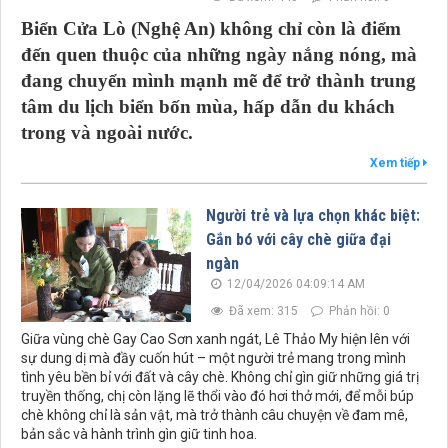
Biển Cửa Lò (Nghệ An) không chỉ còn là điểm
đến quen thuộc của những ngày nắng nóng, mà
đang chuyển mình mạnh mẽ để trở thành trung
tâm du lịch biển bốn mùa, hấp dẫn du khách
trong và ngoài nước.
Xem tiếp
Người trẻ và lựa chọn khác biệt:
Gắn bó với cây chè giữa đại
ngàn
12/04/2026 04:09:14 AM
Đã xem: 315
Phản hồi: 0
Giữa vùng chè Gay Cao Sơn xanh ngát, Lê Thảo My hiện lên với
sự dung dị mà đầy cuốn hút – một người trẻ mang trong mình
tình yêu bền bỉ với đất và cây chè. Không chỉ gìn giữ những giá trị
truyền thống, chị còn lặng lẽ thổi vào đó hơi thở mới, để mỗi búp
chè không chỉ là sản vật, mà trở thành câu chuyện về đam mê,
bản sắc và hành trình gìn giữ tinh hoa.