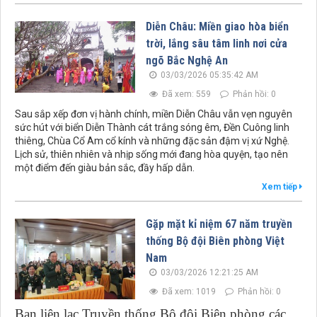
Diễn Châu: Miền giao hòa biển
trời, lắng sâu tâm linh nơi cửa
ngõ Bắc Nghệ An
03/03/2026 05:35:42 AM
Đã xem: 559
Phản hồi: 0
Sau sắp xếp đơn vị hành chính, miền Diễn Châu vẫn vẹn nguyên
sức hút với biển Diễn Thành cát trắng sóng êm, Đền Cuông linh
thiêng, Chùa Cổ Am cổ kính và những đặc sản đậm vị xứ Nghệ.
Lịch sử, thiên nhiên và nhịp sống mới đang hòa quyện, tạo nên
một điểm đến giàu bản sắc, đầy hấp dẫn.
Xem tiếp
Gặp mặt kỉ niệm 67 năm truyền
thống Bộ đội Biên phòng Việt
Nam
03/03/2026 12:21:25 AM
Đã xem: 1019
Phản hồi: 0
Ban liên lạc Truyền thống Bộ đội Biên phòng các