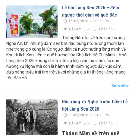
Lễ hội Làng Sen 2026 – đếm
ngược thời gian về quê Bác
16/05/2026 10:56:58 PM
Đã xem: 336
Phản hồi: 0
Tháng Năm lại về trên quê hương
Nghệ An, khi những đầm sen bắt đầu bung nở, hương thơm lan
nhẹ trong gió cũng là lúc người dân cả nước hướng lòng mình về
Khu di tích Kim Liên – quê hương của Chủ tịch Hồ Chí Minh. Lễ hội
Làng Sen 2026 không chỉ là một sự kiện văn hóa lớn của quê
hương xứ Nghệ mà còn là hành trình đếm ngược đầy xúc cảm,
đưa hàng triệu trái tim trở về với những giá trị thiêng liêng mang
tên Bác Hồ.
Xem tiếp
Rộn ràng xứ Nghệ trước thềm Lễ
hội Làng Sen 2026
09/05/2026 10:01:23 PM
Đã xem: 266
Phản hồi: 0
Tháng Năm về trên quê