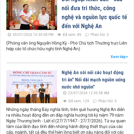
nối đưa tri thức, công
nghệ và nguồn lực quốc tế
đến với Nghệ An
30/07/2026 10:30:08 PM
Đã xem: 85
Phản hồi: 0
(Phỏng vấn ông Nguyễn Hồng Kỳ - Phó Chủ tịch Thường trực Liên
hiệp các tổ chức hữu nghị tỉnh Nghệ An)
Xem tiếp
Nghệ An sôi nổi các hoạt động
tri ân" Nối dài mạch nguồn uống
nước nhớ nguồn”
23/07/2026 12:00:58 AM
Đã xem: 129
Phản hồi: 0
Những ngày tháng Bảy nghĩa tình, trên quê hương Nghệ An diễn
ra nhiều hoạt động đền ơn đáp nghĩa hướng tới kỷ niệm 79 năm
Ngày Thương binh - Liệt sĩ (27/7/1947 - 27/7/2026). Từ sự quan
tâm của lãnh đạo tỉnh đến những hành động thiết thực của các
cấp, ngành, tất cả đều thể hiện lòng biết ơn sâu nặng đối với các