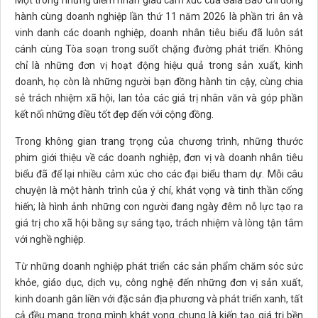
Một trong những điểm nhấn giàu cảm xúc của Gala Báo chí đồng
hành cùng doanh nghiệp lần thứ 11 năm 2026 là phần tri ân và
vinh danh các doanh nghiệp, doanh nhân tiêu biểu đã luôn sát
cánh cùng Tòa soạn trong suốt chặng đường phát triển. Không
chỉ là những đơn vị hoạt động hiệu quả trong sản xuất, kinh
doanh, họ còn là những người bạn đồng hành tin cậy, cùng chia
sẻ trách nhiệm xã hội, lan tỏa các giá trị nhân văn và góp phần
kết nối những điều tốt đẹp đến với cộng đồng.
Trong không gian trang trọng của chương trình, những thước
phim giới thiệu về các doanh nghiệp, đơn vị và doanh nhân tiêu
biểu đã để lại nhiều cảm xúc cho các đại biểu tham dự. Mỗi câu
chuyện là một hành trình của ý chí, khát vọng và tinh thần cống
hiến; là hình ảnh những con người đang ngày đêm nỗ lực tạo ra
giá trị cho xã hội bằng sự sáng tạo, trách nhiệm và lòng tận tâm
với nghề nghiệp.
Từ những doanh nghiệp phát triển các sản phẩm chăm sóc sức
khỏe, giáo dục, dịch vụ, công nghệ đến những đơn vị sản xuất,
kinh doanh gắn liền với đặc sản địa phương và phát triển xanh, tất
cả đều mang trong mình khát vọng chung là kiến tạo giá trị bền