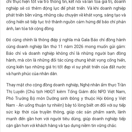
chí thực hiện tốt vai trò thông tin, kết nối và lan tỏa giá trị, doanh
nghiệp sẽ có thêm động lực để phát triển. Và khi doanh nghiệp
phát triển bền vững, những câu chuyện về khát vọng, sáng tạo và
cống hiến sẽ tiếp tục trở thành nguồn cảm hứng để báo chí phản
ánh, lan tỏa tới cộng đồng.
Đó cũng chính là thông điệp ý nghĩa mà Gala Báo chí đồng hành
cùng doanh nghiệp lần thứ 11 năm 2026 mong muốn gửi gắm:
Báo chí và doanh nghiệp không chỉ là những người bạn đồng
hành, mà còn là những đối tác cùng chung khát vọng cống hiến,
cùng kiến tạo những giá trị tốt đẹp vì sự phát triển của đất nước
và hạnh phúc của nhân dân.
Thay mặt cho cộng đồng doanh nghiệp, Nghệ nhân ẩm thực Trần
Thị Luyến (Chủ tịch HĐQT kiêm Tổng Giám đốc NPD Việt Nam,
Phó Trưởng Bộ môn Dưỡng sinh Đông y thuộc Hội Đông y Việt
Nam - Ăn uống thuận tự nhiên) bày tỏ lòng biết ơn đối với sự tiếp
sức kịp thời của truyền thông, giúp các sản phẩm xanh, lành
mạnh đến gần hơn với người tiêu dùng, giúp doanh nghiệp tiếp
cận gần hơn với khách hàng và tạo dựng niềm tin vững chắc.