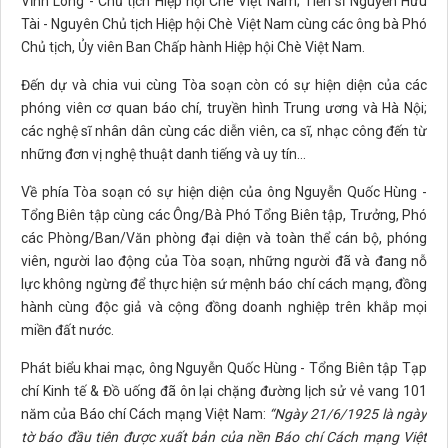
Vĩnh Long - Chủ tịch Hiệp hội Chè Việt Nam; Tiến sĩ Nguyễn Hữu
Tài - Nguyên Chủ tịch Hiệp hội Chè Việt Nam cùng các ông bà Phó
Chủ tịch, Ủy viên Ban Chấp hành Hiệp hội Chè Việt Nam.
Đến dự và chia vui cùng Tòa soạn còn có sự hiện diện của các
phóng viên cơ quan báo chí, truyền hình Trung ương và Hà Nội;
các nghệ sĩ nhân dân cùng các diễn viên, ca sĩ, nhạc công đến từ
những đơn vị nghệ thuật danh tiếng và uy tín...
Về phía Tòa soạn có sự hiện diện của ông Nguyễn Quốc Hùng -
Tổng Biên tập cùng các Ông/Bà Phó Tổng Biên tập, Trưởng, Phó
các Phòng/Ban/Văn phòng đại diện và toàn thể cán bộ, phóng
viên, người lao động của Tòa soạn, những người đã và đang nỗ
lực không ngừng để thực hiện sứ mệnh báo chí cách mạng, đồng
hành cùng độc giả và cộng đồng doanh nghiệp trên khắp mọi
miền đất nước.
Phát biểu khai mạc, ông Nguyễn Quốc Hùng - Tổng Biên tập Tạp
chí Kinh tế & Đồ uống đã ôn lại chặng đường lịch sử vẻ vang 101
năm của Báo chí Cách mạng Việt Nam:
“Ngày 21/6/1925 là ngày
tờ báo đầu tiên được xuất bản của nền Báo chí Cách mạng Việt