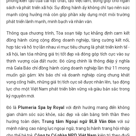
phong kiến tạo của cải vật chất, tạo việc làm, đóng góp cho ngân
sách và phát triển xã hội. Sự đồng hành ấy không chỉ tạo nên sức
mạnh cộng hưởng mà còn góp phần xây dựng một môi trường
phát triển lành mạnh, minh bạch và nhân văn.
Thông qua chương trình, Tòa soạn tiếp tục khẳng định cam kết
đồng hành cùng cộng đồng doanh nghiệp, tăng cường kết nối,
hợp tác và hỗ trợ lẫn nhau vì mục tiêu chung là phát triển kinh tế -
xã hội, lan tỏa những giá trị tốt đẹp và đóng góp tích cực vào sự
thịnh vượng của đất nước. Đó cũng chính là thông điệp ý nghĩa
mà Gala Báo chí đồng hành cùng doanh nghiệp lần thứ 11 mong
muốn gửi gắm: khi báo chí và doanh nghiệp cùng chung khát
vọng cống hiến, những giá trị tích cực sẽ được nhân lên, tạo động
lực cho một Việt Nam phát triển bền vững và giàu bản sắc trong
kỷ nguyên mới.
Đó là
Plumeria Spa by Royal
với định hướng mang đến không
gian chăm sóc sức khỏe, sắc đẹp và cân bằng tinh thần theo
hướng toàn diện;
Trung tâm Ngoại ngữ BLB Vân Đồn
với sứ
mệnh nâng cao năng lực ngoại ngữ, trang bị hành trang hội nhập
cho thế hệ trẻ;
Công ty Cổ phần NPD Việt Nam
kiên trì theo đuổi