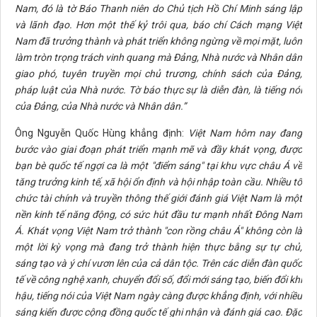
Nam, đó là tờ Báo Thanh niên do Chủ tịch Hồ Chí Minh sáng lập
và lãnh đạo. Hơn một thế kỷ trôi qua, báo chí Cách mạng Việt
Nam đã trưởng thành và phát triển không ngừng về mọi mặt, luôn
làm tròn trọng trách vinh quang mà Đảng, Nhà nước và Nhân dân
giao phó, tuyên truyền mọi chủ trương, chính sách của Đảng,
pháp luật của Nhà nước. Tờ báo thực sự là diễn đàn, là tiếng nói
của Đảng, của Nhà nước và Nhân dân.”
Ông Nguyễn Quốc Hùng khẳng định:
Việt Nam hôm nay đang
bước vào giai đoạn phát triển mạnh mẽ và đầy khát vọng, được
bạn bè quốc tế ngợi ca là một "điểm sáng" tại khu vực châu Á về
tăng trưởng kinh tế, xã hội ổn định và hội nhập toàn cầu. Nhiều tổ
chức tài chính và truyền thông thế giới đánh giá Việt Nam là một
nền kinh tế năng động, có sức hút đầu tư mạnh nhất Đông Nam
Á. Khát vọng Việt Nam trở thành "con rồng châu Á" không còn là
một lời kỳ vọng mà đang trở thành hiện thực bằng sự tự chủ,
sáng tạo và ý chí vươn lên của cả dân tộc.
Trên các diễn đàn quốc
tế về công nghệ xanh, chuyển đổi số, đổi mới sáng tạo, biến đổi khí
hậu, tiếng nói của Việt Nam ngày càng được khẳng định, với nhiều
sáng kiến được cộng đồng quốc tế ghi nhận và đánh giá cao. Đặc