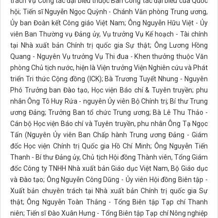
trách Vụ Công tác đại biểu thuộc Ban Công tác đại biểu của Quốc
hội; Tiến sĩ Nguyễn Ngọc Quỳnh - Chánh Văn phòng Trung ương,
Ủy ban Đoàn kết Công giáo Việt Nam; Ông Nguyễn Hữu Việt - Ủy
viên Ban Thường vụ Đảng ủy, Vụ trưởng Vụ Kế hoạch - Tài chính
tại Nhà xuất bản Chính trị quốc gia Sự thật; Ông Lương Hồng
Quang - Nguyên Vụ trưởng Vụ Thi đua - Khen thưởng thuộc Văn
phòng Chủ tịch nước, hiện là Viện trưởng Viện Nghiên cứu và Phát
triển Tri thức Cộng đồng (ICK); Bà Trương Tuyết Nhung - Nguyên
Phó Trưởng ban Đào tạo, Học viện Báo chí & Tuyên truyền; phu
nhân Ông Tô Huy Rứa - nguyên Ủy viên Bộ Chính trị; Bí thư Trung
ương Đảng; Trưởng Ban tổ chức Trung ương; Bà Lê Thu Thảo -
Cán bộ Học viện Báo chí và Tuyên truyền, phu nhân Ông Tạ Ngọc
Tấn (Nguyên Ủy viên Ban Chấp hành Trung ương Đảng - Giám
đốc Học viện Chính trị Quốc gia Hồ Chí Minh; Ông Nguyễn Tiến
Thanh - Bí thư Đảng ủy, Chủ tịch Hội đồng Thành viên, Tổng Giám
đốc Công ty TNHH Nhà xuất bản Giáo dục Việt Nam, Bộ Giáo dục
và Đào tạo; Ông Nguyễn Công Dũng - Ủy viên Hội đồng Biên tập -
Xuất bản chuyên trách tại Nhà xuất bản Chính trị quốc gia Sự
thật; Ông Nguyễn Toàn Thắng - Tổng Biên tập Tạp chí Thanh
niên; Tiến sĩ Đào Xuân Hưng - Tổng Biên tập Tạp chí Nông nghiệp